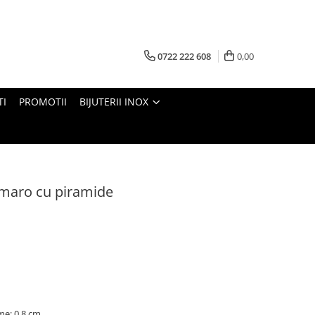
0722 222 608
0,00
TI
PROMOTII
BIJUTERII INOX
 maro cu piramide
me: 0,8 cm