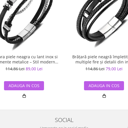
ra piele neagra cu lant inox si
Brățară piele neagră împleti
mente metalice – Stil modern
multiple fire și detalii din i
masculin
114,86 Lei
89,00 Lei
114,86 Lei
79,00 Lei
ADAUGA IN COS
ADAUGA IN COS
SOCIAL