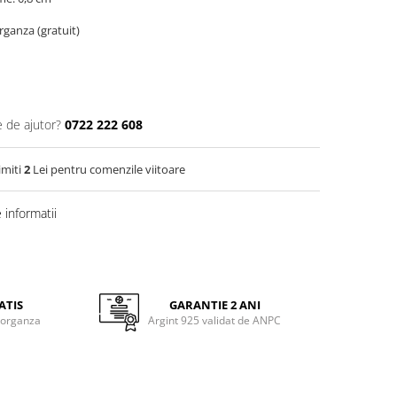
organza (gratuit)
e de ajutor?
0722 222 608
imiti
2
Lei pentru comenzile viitoare
informatii
ATIS
GARANTIE 2 ANI
 organza
Argint 925 validat de ANPC