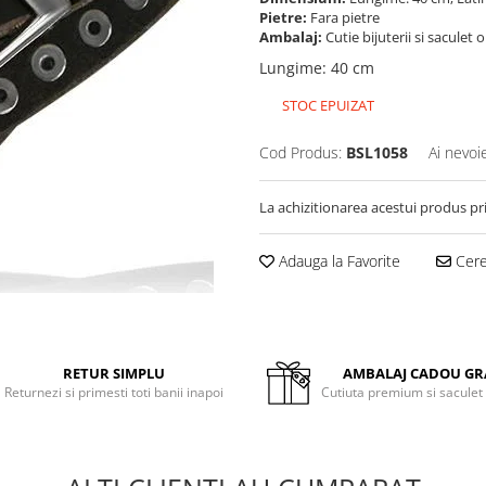
Pietre:
Fara pietre
Ambalaj:
Cutie bijuterii si saculet 
Lungime
:
40 cm
STOC EPUIZAT
Cod Produs:
BSL1058
Ai nevoi
La achizitionarea acestui produs pr
Adauga la Favorite
Cere 
RETUR SIMPLU
AMBALAJ CADOU GR
Returnezi si primesti toti banii inapoi
Cutiuta premium si saculet