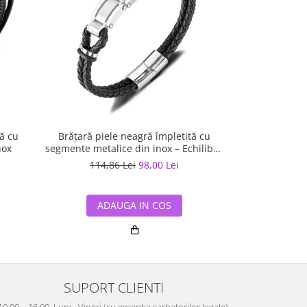
tă cu
Brățară piele neagră împletită cu
Bratara piele 
nox
segmente metalice din inox – Echilibru
inox – Simbol 
între forță și rafinament
114,86 Lei
98,00 Lei
114,2
ADAUGA IN COS
ADA
SUPORT CLIENTI