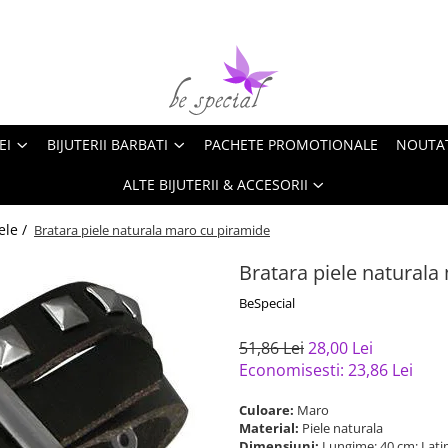
EI
BIJUTERII BARBATI
PACHETE PROMOTIONALE
NOUTA
ALTE BIJUTERII & ACCESORII
ele /
Bratara piele naturala maro cu piramide
Bratara piele naturala
BeSpecial
51,86 Lei
28,00 Lei
Economisesti:
23,86
Lei
Culoare:
Maro
Material:
Piele naturala
Dimensiuni:
Lungime: 40 cm; Lati