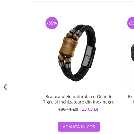
-35%
-3
Bratara piele naturala cu Ochi de
Bra
Tigru si inchizatoare din inox negru
188,11 Lei
123,00 Lei
ADAUGA IN COS