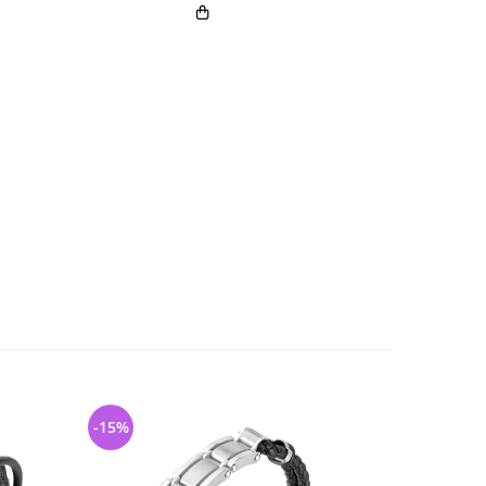
-15%
-14%