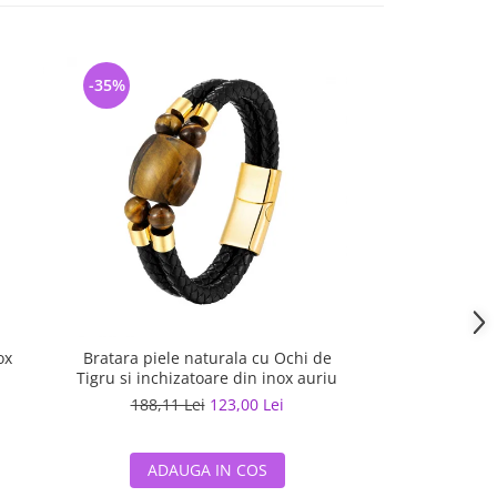
-35%
-32%
ox
Bratara piele naturala cu Ochi de
Bratara piele 
Tigru si inchizatoare din inox auriu
Tigru si inchiza
188,11 Lei
123,00 Lei
188,11 L
ADAUGA IN COS
ADAUG