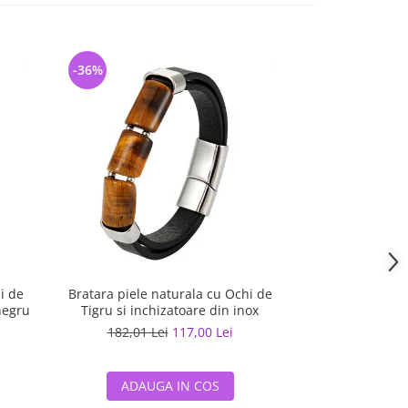
-36%
-32%
i de
Bratara piele naturala cu Ochi de
Bratara neagra d
negru
Tigru si inchizatoare din inox
inox cu
182,01 Lei
117,00 Lei
188,11 L
ADAUGA IN COS
ADAUG