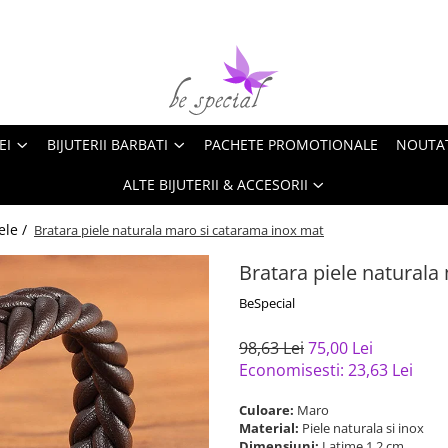
EI
BIJUTERII BARBATI
PACHETE PROMOTIONALE
NOUTA
ALTE BIJUTERII & ACCESORII
ele /
Bratara piele naturala maro si catarama inox mat
Bratara piele naturala
BeSpecial
98,63 Lei
75,00 Lei
Economisesti:
23,63
Lei
Culoare:
Maro
Material:
Piele naturala si inox
Dimensiuni:
Latime 1,2 cm