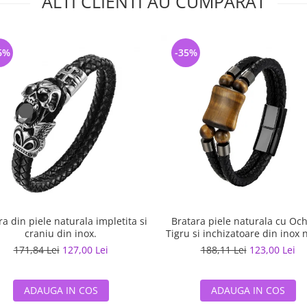
ALTI CLIENTI AU CUMPARAT
6%
-35%
ra din piele naturala impletita si
Bratara piele naturala cu Och
craniu din inox.
Tigru si inchizatoare din inox 
171,84 Lei
127,00 Lei
188,11 Lei
123,00 Lei
ADAUGA IN COS
ADAUGA IN COS