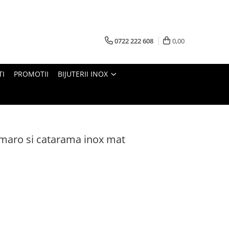
0722 222 608
0,00
TI
PROMOTII
BIJUTERII INOX
 maro si catarama inox mat