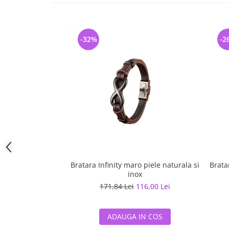
-32%
-2
Bratara Infinity maro piele naturala si
Brata
inox
171,84 Lei
116,00 Lei
ADAUGA IN COS