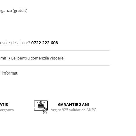
organza (gratuit)
nevoie de ajutor?
0722 222 608
imiti
7
Lei pentru comenzile viitoare
informatii
ATIS
GARANTIE 2 ANI
 organza
Argint 925 validat de ANPC