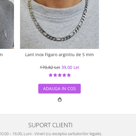
mm
Lant inox Figaro argintiu de 5 mm
Lant inox Fig
170,82 Lei
39,00 Lei
145,4
ADAUGA IN COS
ADA
SUPORT CLIENTI
10.00 – 16.00, Luni - Vineri (cu exceptia sarbatorilor legale).