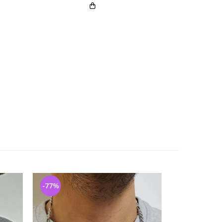
-77%
-74%