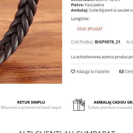
Pietre:
Fara pietre
Ambalaj:
Cutie bijuterii si saculet 
Lungime
:
STOC EPUIZAT
Cod Produs:
BIGP0078_21
Ai 
La achizitionarea acestui produs pr
Adauga la Favorite
Cere 
RETUR SIMPLU
AMBALAJ CADOU GR
Returnezi si primesti toti banii inapoi
Cutiuta premium si saculet