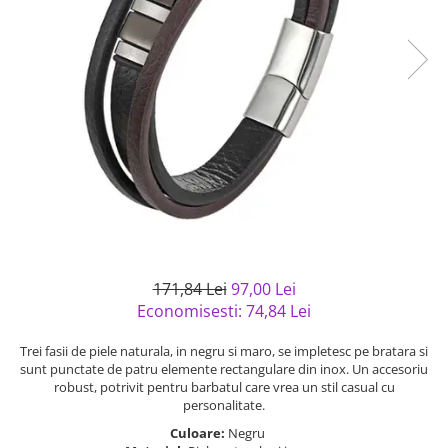
Bijuterii argint cu pietre
Pandantive mireasa
semipretioase
Bijuterii de Lux
Bijuterii argint placat cu aur
Bijuterii gotice si rock
Bijuterii argint cu diverse
Bijuterii Handmade
materiale
Bijuterii fantezie
Bijuterii argint cu murano
Casete si cutii de bijuterii
Bijuterii tungsten
Accesorii Piele
Cadouri
Solutii si lavete de curatare
171,84 Lei
97,00 Lei
bijuterii argint
Economisesti:
74,84
Lei
Trei fasii de piele naturala, in negru si maro, se impletesc pe bratara si
sunt punctate de patru elemente rectangulare din inox. Un accesoriu
robust, potrivit pentru barbatul care vrea un stil casual cu
personalitate.
Culoare:
Negru