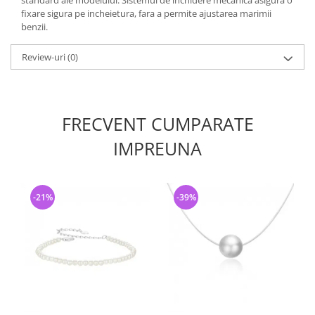
standard ale modelului. Sistemul de inchidere mecanica asigura o
fixare sigura pe incheietura, fara a permite ajustarea marimii
benzii.
Review-uri
(0)
FRECVENT CUMPARATE
IMPREUNA
-21%
-39%