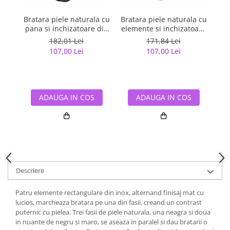
Bratara piele naturala cu
Bratara piele naturala cu
B
pana si inchizatoare din
elemente si inchizatoare
p
inox
argintii din inox
182,01 Lei
171,84 Lei
107,00 Lei
107,00 Lei
ADAUGA IN COS
ADAUGA IN COS
Descriere
Patru elemente rectangulare din inox, alternand finisaj mat cu
lucios, marcheaza bratara pe una din fasii, creand un contrast
puternic cu pielea. Trei fasii de piele naturala, una neagra si doua
in nuante de negru si maro, se aseaza in paralel si dau bratarii o