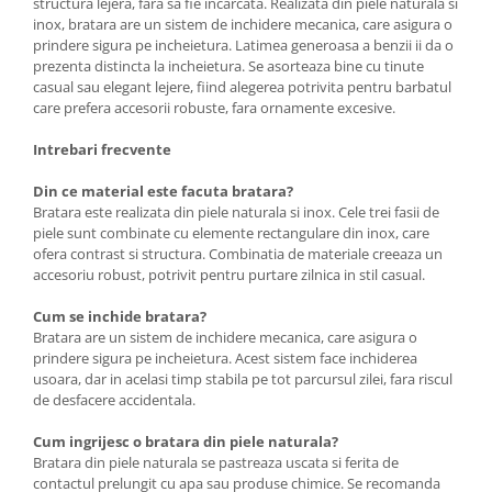
structura lejera, fara sa fie incarcata. Realizata din piele naturala si
inox, bratara are un sistem de inchidere mecanica, care asigura o
prindere sigura pe incheietura. Latimea generoasa a benzii ii da o
prezenta distincta la incheietura. Se asorteaza bine cu tinute
casual sau elegant lejere, fiind alegerea potrivita pentru barbatul
care prefera accesorii robuste, fara ornamente excesive.
Intrebari frecvente
Din ce material este facuta bratara?
Bratara este realizata din piele naturala si inox. Cele trei fasii de
piele sunt combinate cu elemente rectangulare din inox, care
ofera contrast si structura. Combinatia de materiale creeaza un
accesoriu robust, potrivit pentru purtare zilnica in stil casual.
Cum se inchide bratara?
Bratara are un sistem de inchidere mecanica, care asigura o
prindere sigura pe incheietura. Acest sistem face inchiderea
usoara, dar in acelasi timp stabila pe tot parcursul zilei, fara riscul
de desfacere accidentala.
Cum ingrijesc o bratara din piele naturala?
Bratara din piele naturala se pastreaza uscata si ferita de
contactul prelungit cu apa sau produse chimice. Se recomanda