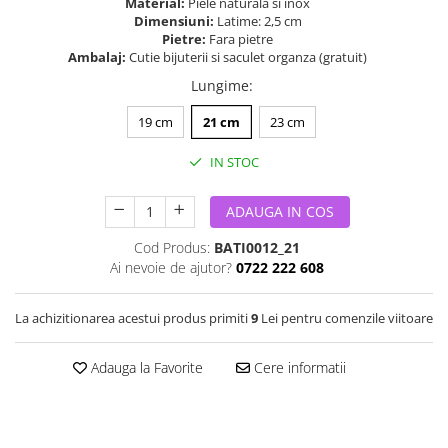
Material:
Piele naturala si inox
Dimensiuni:
Latime: 2,5 cm
Pietre:
Fara pietre
Ambalaj:
Cutie bijuterii si saculet organza (gratuit)
Lungime
:
19 cm
21 cm
23 cm
IN STOC
ADAUGA IN COS
Cod Produs:
BATI0012_21
Ai nevoie de ajutor?
0722 222 608
La achizitionarea acestui produs primiti
9
Lei pentru comenzile viitoare
Adauga la Favorite
Cere informatii