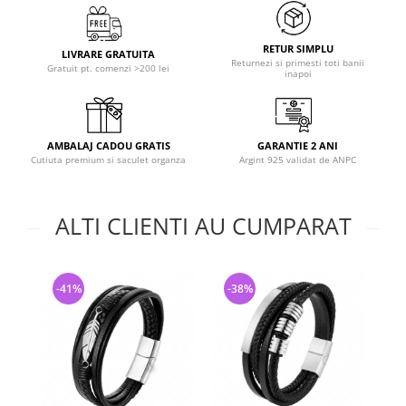
RETUR SIMPLU
LIVRARE GRATUITA
Returnezi si primesti toti banii
Gratuit pt. comenzi >200 lei
inapoi
AMBALAJ CADOU GRATIS
GARANTIE 2 ANI
Cutiuta premium si saculet organza
Argint 925 validat de ANPC
ALTI CLIENTI AU CUMPARAT
-41%
-38%
-