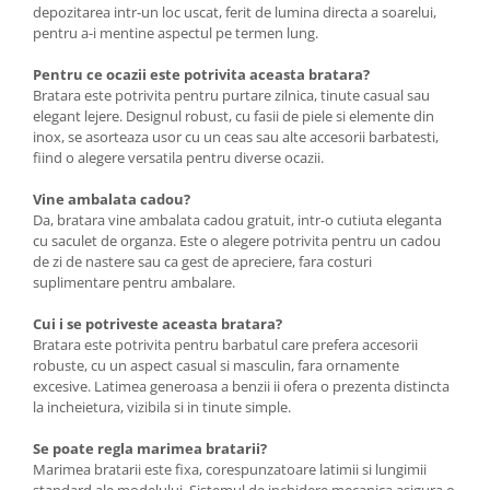
depozitarea intr-un loc uscat, ferit de lumina directa a soarelui,
pentru a-i mentine aspectul pe termen lung.
Pentru ce ocazii este potrivita aceasta bratara?
Bratara este potrivita pentru purtare zilnica, tinute casual sau
elegant lejere. Designul robust, cu fasii de piele si elemente din
inox, se asorteaza usor cu un ceas sau alte accesorii barbatesti,
fiind o alegere versatila pentru diverse ocazii.
Vine ambalata cadou?
Da, bratara vine ambalata cadou gratuit, intr-o cutiuta eleganta
cu saculet de organza. Este o alegere potrivita pentru un cadou
de zi de nastere sau ca gest de apreciere, fara costuri
suplimentare pentru ambalare.
Cui i se potriveste aceasta bratara?
Bratara este potrivita pentru barbatul care prefera accesorii
robuste, cu un aspect casual si masculin, fara ornamente
excesive. Latimea generoasa a benzii ii ofera o prezenta distincta
la incheietura, vizibila si in tinute simple.
Se poate regla marimea bratarii?
Marimea bratarii este fixa, corespunzatoare latimii si lungimii