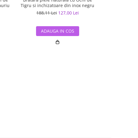
auriu
Tigru si inchizatoare din inox negru
inchizatoare d
188,11 Lei
127,00 Lei
190,14 L
ADAUGA IN COS
ADAUG