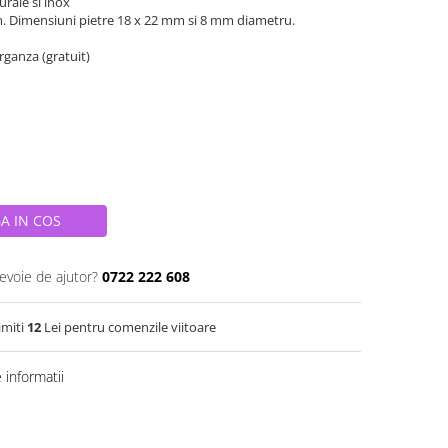
urale si inox
m. Dimensiuni pietre 18 x 22 mm si 8 mm diametru.
organza (gratuit)
A IN COS
nevoie de ajutor?
0722 222 608
imiti
12
Lei pentru comenzile viitoare
informatii