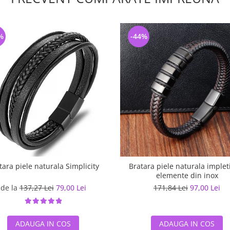
%
-44%
tara piele naturala Simplicity
Bratara piele naturala impleti
elemente din inox
de la
137,27 Lei
79,00 Lei
171,84 Lei
97,00 Lei
ADAUGA IN COS
ADAUGA IN COS