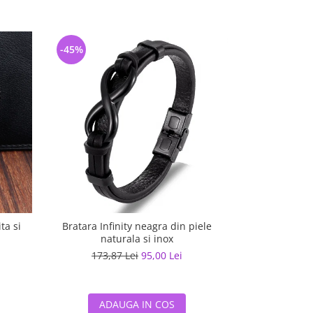
-45%
-36%
ta si
Bratara Infinity neagra din piele
Bratara piele 
naturala si inox
inchizato
173,87 Lei
95,00 Lei
171,84
ADAUGA IN COS
ADA