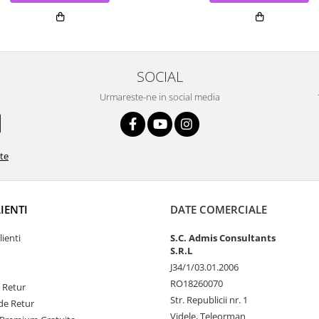
SOCIAL
Urmareste-ne in social media
ate
LIENTI
DATE COMERCIALE
lienti
S.C. Admis Consultants
S.R.L
J34/1/03.01.2006
RO18260070
e Retur
Str. Republicii nr. 1
de Retur
Videle, Teleorman