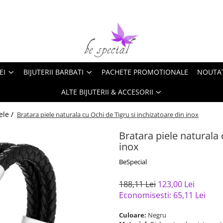
EI
BIJUTERII BARBATI
PACHETE PROMOTIONALE
NOUTA
ALTE BIJUTERII & ACCESORII
ele /
Bratara piele naturala cu Ochi de Tigru si inchizatoare din inox
Bratara piele naturala 
inox
BeSpecial
188,11 Lei
123,00 Lei
Economisesti:
65,11
Lei
Culoare:
Negru