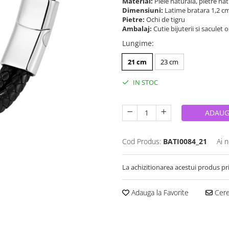
Material:
Piele naturala, pietre nat
Dimensiuni:
Latime bratara 1,2 c
Pietre:
Ochi de tigru
Ambalaj:
Cutie bijuterii si saculet 
Lungime
:
21 cm
23 cm
IN STOC
ADAUG
Cod Produs:
BATI0084_21
Ai 
La achizitionarea acestui produs pr
Adauga la Favorite
Cere 