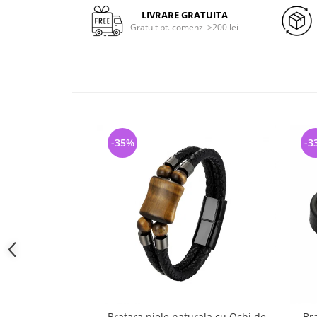
LIVRARE GRATUITA
Gratuit pt. comenzi >200 lei
-35%
-3
Bratara piele naturala cu Ochi de
Bra