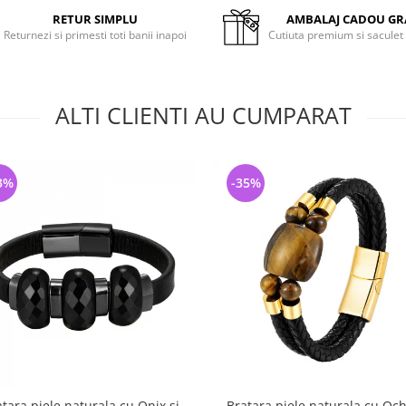
RETUR SIMPLU
AMBALAJ CADOU GR
Returnezi si primesti toti banii inapoi
Cutiuta premium si saculet
ALTI CLIENTI AU CUMPARAT
3%
-35%
tara piele naturala cu Onix si
Bratara piele naturala cu Och