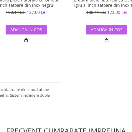
inchizatoare din inox negru
Tigru si inchizatoare din inox 
190,14 Lei
127,00 Lei
188,11 Lei
123,00 Lei
ADAUGA IN COS
ADAUGA IN COS
inchizatoare din inox. Latime
etru. Sistem inchidere dubla
FRECVENT CUMPARATE IMPREUNA