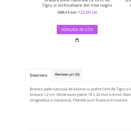
Tigru si inchizatoare din inox negru
188,11 Lei
123,00 Lei
ADAUGA IN COS
Review-uri
(0)
Descriere
Bratara piele naturala de bovine cu pietre Ochi de Tigru si 
bratara 1,2 cm. Dimensiuni pietre 18 x 22 mm si 8 mm diam
(magnetica si mecanica). Pietrele sunt fixate prin insirare.