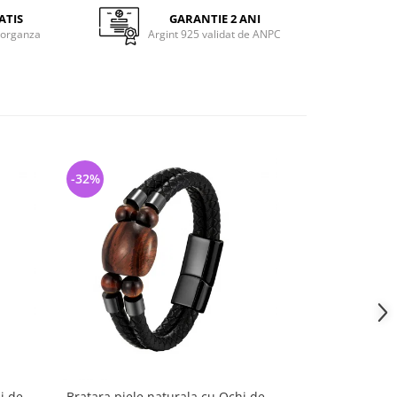
ATIS
GARANTIE 2 ANI
 organza
Argint 925 validat de ANPC
-32%
-33%
i de
Bratara piele naturala cu Ochi de
Bratara piele 