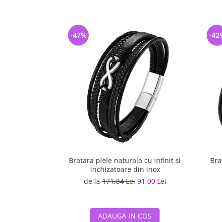
-47%
-42
Bratara piele naturala cu infinit si
Bra
inchizatoare din inox
de la
171,84 Lei
91,00 Lei
ADAUGA IN COS