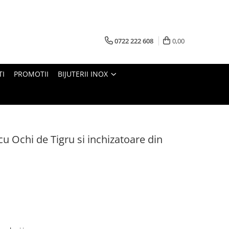
0722 222 608
0,00
TI
PROMOTII
BIJUTERII INOX
cu Ochi de Tigru si inchizatoare din