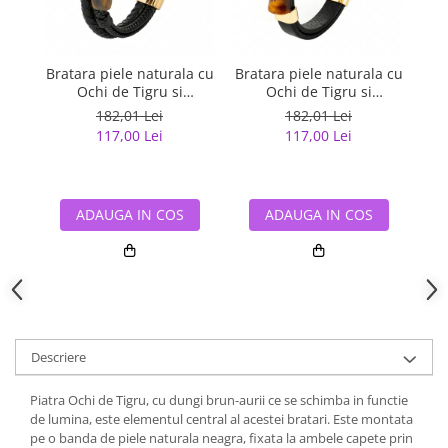
Bratara piele naturala cu
Bratara piele naturala cu
Bra
Ochi de Tigru si
Ochi de Tigru si
inchizatoare din inox
elemente si inchizatoare
ele
182,01 Lei
182,01 Lei
auriu
din inox auriu
117,00 Lei
117,00 Lei
ADAUGA IN COS
ADAUGA IN COS
Descriere
Piatra Ochi de Tigru, cu dungi brun-aurii ce se schimba in functie
de lumina, este elementul central al acestei bratari. Este montata
pe o banda de piele naturala neagra, fixata la ambele capete prin