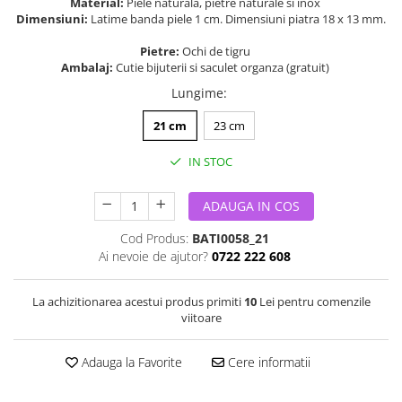
Material:
Piele naturala, pietre naturale si inox
Dimensiuni:
Latime banda piele 1 cm. Dimensiuni piatra 18 x 13 mm.
Pietre:
Ochi de tigru
Ambalaj:
Cutie bijuterii si saculet organza (gratuit)
Lungime
:
21 cm
23 cm
IN STOC
ADAUGA IN COS
Cod Produs:
BATI0058_21
Ai nevoie de ajutor?
0722 222 608
La achizitionarea acestui produs primiti
10
Lei pentru comenzile
viitoare
Adauga la Favorite
Cere informatii