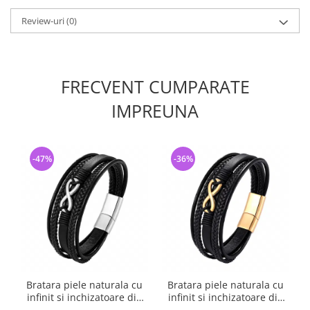
Review-uri
(0)
FRECVENT CUMPARATE
IMPREUNA
-47%
-36%
Bratara piele naturala cu
Bratara piele naturala cu
infinit si inchizatoare din
infinit si inchizatoare din
inox
inox