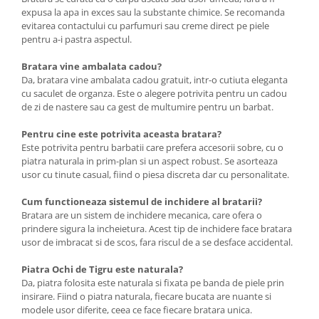
expusa la apa in exces sau la substante chimice. Se recomanda
evitarea contactului cu parfumuri sau creme direct pe piele
pentru a-i pastra aspectul.
Bratara vine ambalata cadou?
Da, bratara vine ambalata cadou gratuit, intr-o cutiuta eleganta
cu saculet de organza. Este o alegere potrivita pentru un cadou
de zi de nastere sau ca gest de multumire pentru un barbat.
Pentru cine este potrivita aceasta bratara?
Este potrivita pentru barbatii care prefera accesorii sobre, cu o
piatra naturala in prim-plan si un aspect robust. Se asorteaza
usor cu tinute casual, fiind o piesa discreta dar cu personalitate.
Cum functioneaza sistemul de inchidere al bratarii?
Bratara are un sistem de inchidere mecanica, care ofera o
prindere sigura la incheietura. Acest tip de inchidere face bratara
usor de imbracat si de scos, fara riscul de a se desface accidental.
Piatra Ochi de Tigru este naturala?
Da, piatra folosita este naturala si fixata pe banda de piele prin
insirare. Fiind o piatra naturala, fiecare bucata are nuante si
modele usor diferite, ceea ce face fiecare bratara unica.