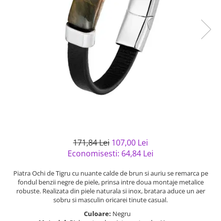
Bijuterii argint cu pietre
Pandantive mireasa
semipretioase
Bijuterii de Lux
Bijuterii argint placat cu aur
Bijuterii gotice si rock
Bijuterii argint cu diverse
Bijuterii Handmade
materiale
Bijuterii fantezie
Bijuterii argint cu murano
Casete si cutii de bijuterii
Bijuterii tungsten
Accesorii Piele
Cadouri
Solutii si lavete de curatare
171,84 Lei
107,00 Lei
bijuterii argint
Economisesti:
64,84
Lei
Piatra Ochi de Tigru cu nuante calde de brun si auriu se remarca pe
fondul benzii negre de piele, prinsa intre doua montaje metalice
robuste. Realizata din piele naturala si inox, bratara aduce un aer
sobru si masculin oricarei tinute casual.
Culoare:
Negru