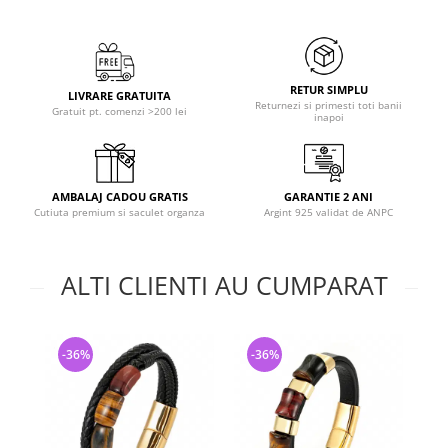
RETUR SIMPLU
LIVRARE GRATUITA
Returnezi si primesti toti banii
Gratuit pt. comenzi >200 lei
inapoi
AMBALAJ CADOU GRATIS
GARANTIE 2 ANI
Cutiuta premium si saculet organza
Argint 925 validat de ANPC
ALTI CLIENTI AU CUMPARAT
-36%
-36%
-