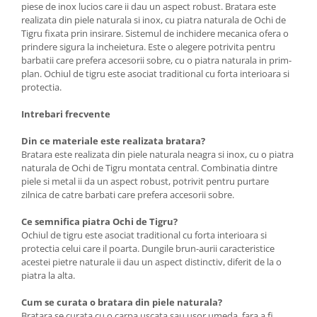
piese de inox lucios care ii dau un aspect robust. Bratara este
realizata din piele naturala si inox, cu piatra naturala de Ochi de
Tigru fixata prin insirare. Sistemul de inchidere mecanica ofera o
prindere sigura la incheietura. Este o alegere potrivita pentru
barbatii care prefera accesorii sobre, cu o piatra naturala in prim-
plan. Ochiul de tigru este asociat traditional cu forta interioara si
protectia.
Intrebari frecvente
Din ce materiale este realizata bratara?
Bratara este realizata din piele naturala neagra si inox, cu o piatra
naturala de Ochi de Tigru montata central. Combinatia dintre
piele si metal ii da un aspect robust, potrivit pentru purtare
zilnica de catre barbati care prefera accesorii sobre.
Ce semnifica piatra Ochi de Tigru?
Ochiul de tigru este asociat traditional cu forta interioara si
protectia celui care il poarta. Dungile brun-aurii caracteristice
acestei pietre naturale ii dau un aspect distinctiv, diferit de la o
piatra la alta.
Cum se curata o bratara din piele naturala?
Bratara se curata cu o carpa uscata sau usor umeda, fara a fi