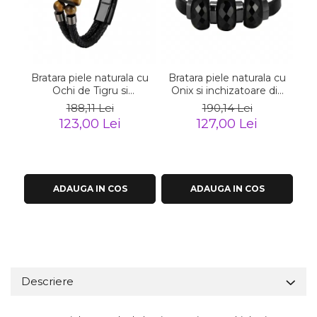
Bratara piele naturala cu
Bratara piele naturala cu
Br
Ochi de Tigru si
Onix si inchizatoare din
inchizatoare din inox
inox negru
188,11 Lei
190,14 Lei
negru
123,00 Lei
127,00 Lei
ADAUGA IN COS
ADAUGA IN COS
Descriere