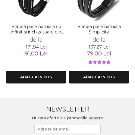
Bratara piele naturala cu
Bratara piele naturala
infinit si inchizatoare din
Simplicity
inox
de la
de la
171,84 Lei
137,27 Lei
91,00 Lei
79,00 Lei
ADAUGA IN COS
ADAUGA IN COS
NEWSLETTER
Nu rata ofertele si promotiile noastre