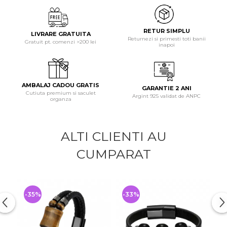
RETUR SIMPLU
LIVRARE GRATUITA
Returnezi si primesti toti banii
Gratuit pt. comenzi >200 lei
inapoi
AMBALAJ CADOU GRATIS
GARANTIE 2 ANI
Cutiuta premium si saculet
Argint 925 validat de ANPC
organza
ALTI CLIENTI AU
CUMPARAT
-35%
-33%
-