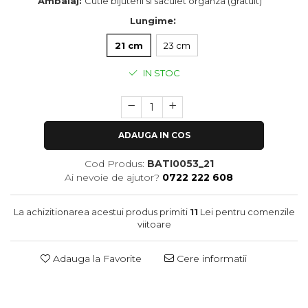
Ambalaj:
Cutie bijuterii si saculet organza (gratuit)
:
Lungime
21 cm
23 cm
IN STOC
ADAUGA IN COS
Cod Produs:
BATI0053_21
Ai nevoie de ajutor?
0722 222 608
La achizitionarea acestui produs primiti
11
Lei pentru comenzile
viitoare
Adauga la Favorite
Cere informatii