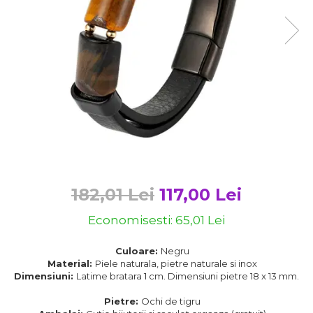
Bijuterii argint cu pietre
Pandantive mireasa
semipretioase
Bijuterii de Lux
Bijuterii argint placat cu aur
Bijuterii gotice si rock
Bijuterii argint cu diverse
Bijuterii Handmade
materiale
Bijuterii fantezie
Bijuterii argint cu murano
Casete si cutii de bijuterii
Bijuterii tungsten
Accesorii Piele
Cadouri
182,01 Lei
117,00 Lei
Solutii si lavete de curatare
bijuterii argint
Economisesti:
65,01
Lei
Culoare:
Negru
Material:
Piele naturala, pietre naturale si inox
Dimensiuni:
Latime bratara 1 cm. Dimensiuni pietre 18 x 13 mm.
Pietre:
Ochi de tigru