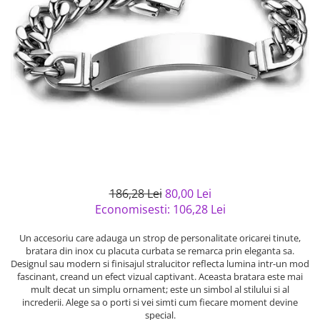
Bijuterii argint cu pietre
Pandantive mireasa
semipretioase
Bijuterii de Lux
Bijuterii argint placat cu aur
Bijuterii gotice si rock
Bijuterii argint cu diverse
Bijuterii Handmade
materiale
Bijuterii fantezie
Bijuterii argint cu murano
Casete si cutii de bijuterii
Bijuterii tungsten
Accesorii Piele
Cadouri
186,28 Lei
80,00 Lei
Solutii si lavete de curatare
Economisesti:
106,28
Lei
bijuterii argint
Un accesoriu care adauga un strop de personalitate oricarei tinute,
bratara din inox cu placuta curbata se remarca prin eleganta sa.
Designul sau modern si finisajul stralucitor reflecta lumina intr-un mod
fascinant, creand un efect vizual captivant. Aceasta bratara este mai
mult decat un simplu ornament; este un simbol al stilului si al
increderii. Alege sa o porti si vei simti cum fiecare moment devine
special.