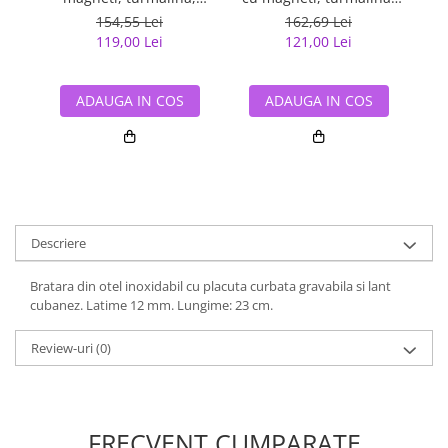
germaniu si anioni
germaniu si anioni
154,55 Lei
162,69 Lei
119,00 Lei
121,00 Lei
ADAUGA IN COS
ADAUGA IN COS
Descriere
Bratara din otel inoxidabil cu placuta curbata gravabila si lant
cubanez. Latime 12 mm. Lungime: 23 cm.
Review-uri
(0)
FRECVENT CUMPARATE