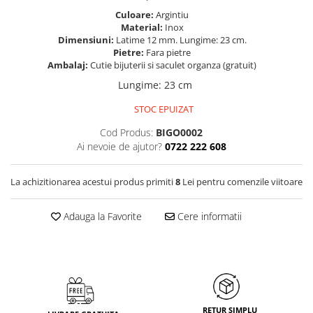
Culoare:
Argintiu
Material:
Inox
Dimensiuni:
Latime 12 mm. Lungime: 23 cm.
Pietre:
Fara pietre
Ambalaj:
Cutie bijuterii si saculet organza (gratuit)
Lungime
:
23 cm
STOC EPUIZAT
Cod Produs:
BIGO0002
Ai nevoie de ajutor?
0722 222 608
La achizitionarea acestui produs primiti
8
Lei pentru comenzile viitoare
Adauga la Favorite
Cere informatii
RETUR SIMPLU