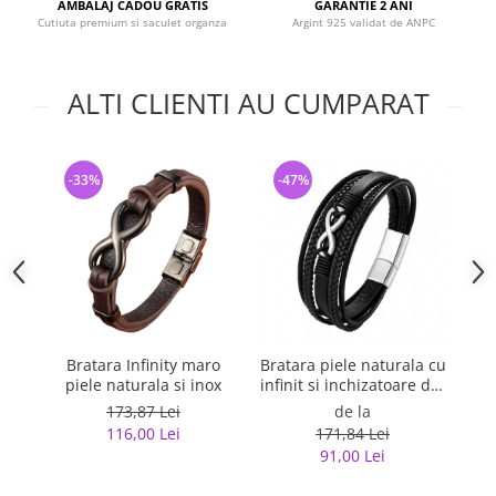
AMBALAJ CADOU GRATIS
GARANTIE 2 ANI
Cutiuta premium si saculet organza
Argint 925 validat de ANPC
ALTI CLIENTI AU CUMPARAT
-33%
-47%
-
Bratara Infinity maro
Bratara piele naturala cu
Br
piele naturala si inox
infinit si inchizatoare din
inox
173,87 Lei
de la
116,00 Lei
171,84 Lei
91,00 Lei