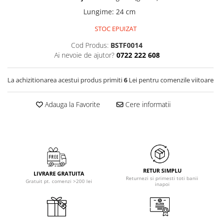
Lungime
:
24 cm
STOC EPUIZAT
Cod Produs:
BSTF0014
Ai nevoie de ajutor?
0722 222 608
La achizitionarea acestui produs primiti
6
Lei pentru comenzile viitoare
Adauga la Favorite
Cere informatii
RETUR SIMPLU
LIVRARE GRATUITA
Returnezi si primesti toti banii
Gratuit pt. comenzi >200 lei
inapoi