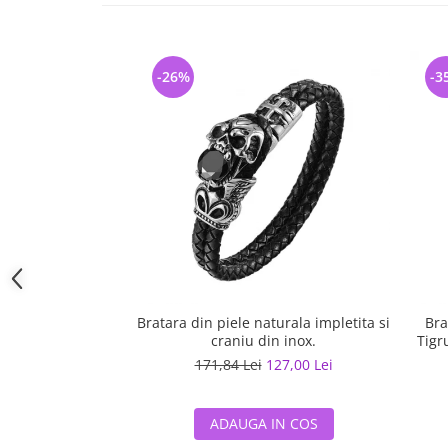
-26%
-3
Bratara din piele naturala impletita si
Bra
craniu din inox.
Tigr
171,84 Lei
127,00 Lei
ADAUGA IN COS