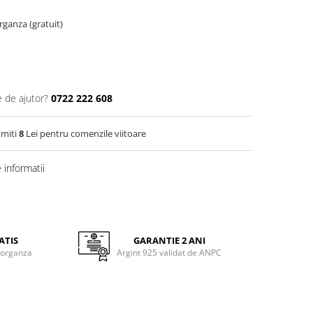
organza (gratuit)
e de ajutor?
0722 222 608
imiti
8
Lei pentru comenzile viitoare
informatii
ATIS
GARANTIE 2 ANI
 organza
Argint 925 validat de ANPC