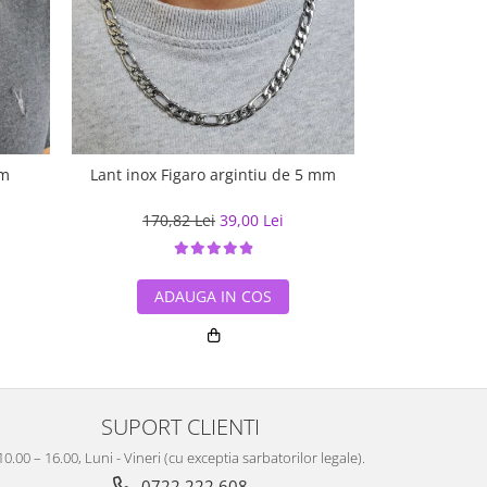
mm
Lant inox Figaro argintiu de 5 mm
Lant inox Fig
170,82 Lei
39,00 Lei
145,4
ADAUGA IN COS
ADA
SUPORT CLIENTI
10.00 – 16.00, Luni - Vineri (cu exceptia sarbatorilor legale).
0722 222 608