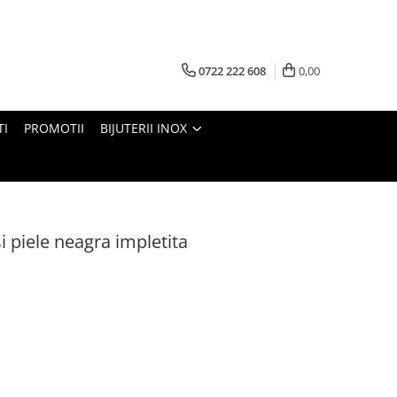
0722 222 608
0,00
TI
PROMOTII
BIJUTERII INOX
i piele neagra impletita