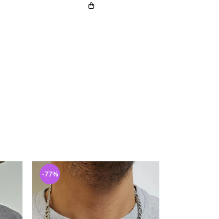
-77%
-74%