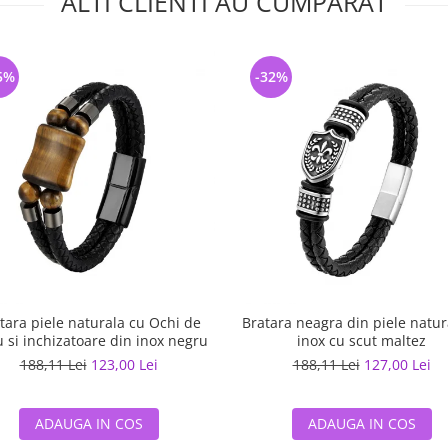
ALTI CLIENTI AU CUMPARAT
5%
-32%
tara piele naturala cu Ochi de
Bratara neagra din piele natur
u si inchizatoare din inox negru
inox cu scut maltez
188,11 Lei
123,00 Lei
188,11 Lei
127,00 Lei
ADAUGA IN COS
ADAUGA IN COS