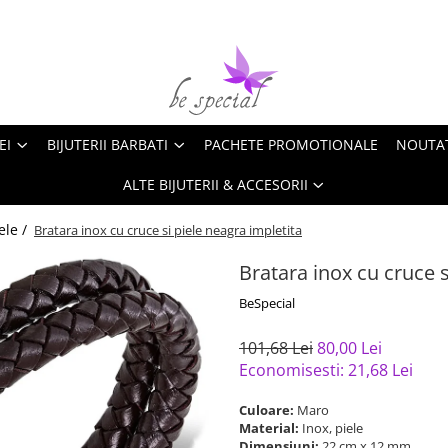
EI
BIJUTERII BARBATI
PACHETE PROMOTIONALE
NOUTA
ALTE BIJUTERII & ACCESORII
ele /
Bratara inox cu cruce si piele neagra impletita
Bratara inox cu cruce s
BeSpecial
101,68 Lei
80,00 Lei
Economisesti:
21,68
Lei
Culoare:
Maro
Material:
Inox, piele
Dimensiuni:
22 cm x 12 mm