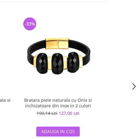
-33%
-33%
ala si
Bratara piele naturala cu Onix si
Bratara piele 
inchizatoare din inox in 2 culori
inchizatoar
190,14 Lei
127,00 Lei
190,14 L
ADAUGA IN COS
ADAUG