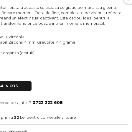
citori, bratara aceasta se aseaza cu gratie pe mana sau glezna,
fiecare moment. Detaliile fine, completate de zirconii, reflecta
reand un efect vizual captivant. Este cadoul ideal pentru a
e, transformand orice ocazie intr-un moment memorabil.
odiu, Zirconiu
tabil; Zirconii: 4 mm; Greutate: 4,4 grame
let organza (gratuit)
A IN COS
evoie de ajutor?
0722 222 608
 primiti
22
Lei pentru comenzile viitoare