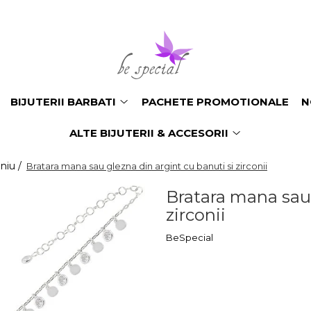
BIJUTERII BARBATI
PACHETE PROMOTIONALE
N
ALTE BIJUTERII & ACCESORII
oniu /
Bratara mana sau glezna din argint cu banuti si zirconii
Bratara mana sau 
zirconii
BeSpecial
284,19 Lei
220,0
Economisesti:
64,1