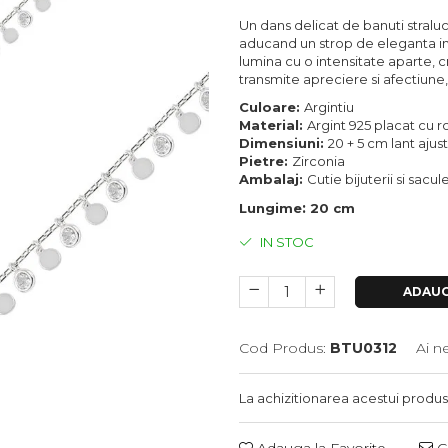
Un dans delicat de banuti stralu
aducand un strop de eleganta in 
lumina cu o intensitate aparte, c
transmite apreciere si afectiun
Culoare:
Argintiu
Material:
Argint 925 placat cu r
Dimensiuni:
20 + 5 cm lant ajus
Pietre:
Zirconia
Ambalaj:
Cutie bijuterii si sacu
:
Lungime
20 cm
IN STOC
ADAUG
Cod Produs:
BTU0312
Ai n
La achizitionarea acestui produs