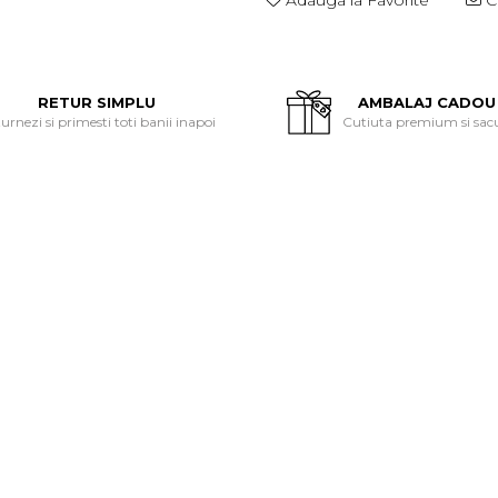
Adauga la Favorite
Ce
RETUR SIMPLU
AMBALAJ CADOU
urnezi si primesti toti banii inapoi
Cutiuta premium si sac
ALTI CLIENTI AU CUMPARAT
-19%