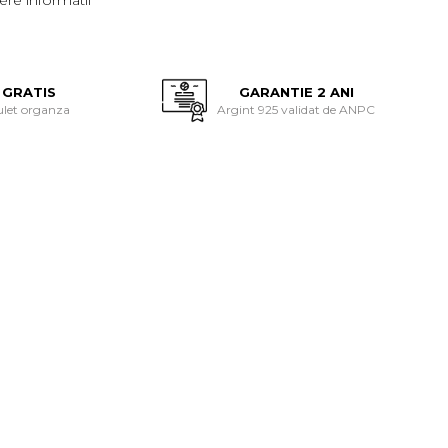
re informatii
 GRATIS
GARANTIE 2 ANI
ulet organza
Argint 925 validat de ANPC
-33%
-21