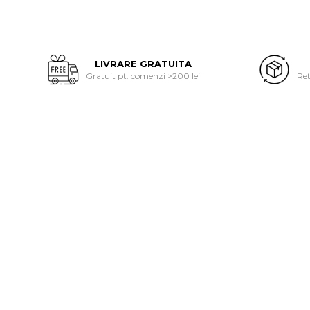
LIVRARE GRATUITA
Gratuit pt. comenzi >200 lei
Ret
-26%
-33%