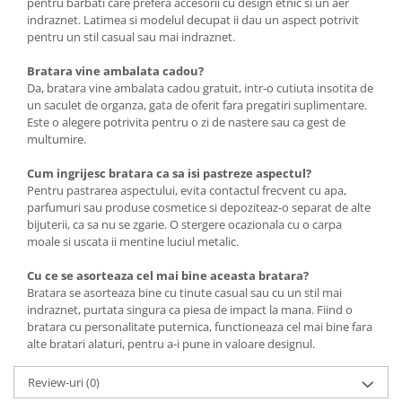
pentru barbati care prefera accesorii cu design etnic si un aer
indraznet. Latimea si modelul decupat ii dau un aspect potrivit
pentru un stil casual sau mai indraznet.
Bratara vine ambalata cadou?
Da, bratara vine ambalata cadou gratuit, intr-o cutiuta insotita de
un saculet de organza, gata de oferit fara pregatiri suplimentare.
Este o alegere potrivita pentru o zi de nastere sau ca gest de
multumire.
Cum ingrijesc bratara ca sa isi pastreze aspectul?
Pentru pastrarea aspectului, evita contactul frecvent cu apa,
parfumuri sau produse cosmetice si depoziteaz-o separat de alte
bijuterii, ca sa nu se zgarie. O stergere ocazionala cu o carpa
moale si uscata ii mentine luciul metalic.
Cu ce se asorteaza cel mai bine aceasta bratara?
Bratara se asorteaza bine cu tinute casual sau cu un stil mai
indraznet, purtata singura ca piesa de impact la mana. Fiind o
bratara cu personalitate puternica, functioneaza cel mai bine fara
alte bratari alaturi, pentru a-i pune in valoare designul.
Review-uri
(0)