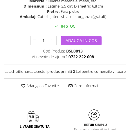
Material:
Diverse materiale: metal, etc.
Dimensiuni:
Latime: 3,5 cm; Diametru: 6,8 cm
Pietre:
Fara pietre
Ambalaj:
Cutie bijuterii si saculet organza (gratuit)
IN STOC
ADAUGA IN COS
Cod Produs:
BSL0813
Ai nevoie de ajutor?
0722 222 608
La achizitionarea acestui produs primiti
2
Lei pentru comenzile viitoare
Adauga la Favorite
Cere informatii
RETUR SIMPLU
LIVRARE GRATUITA
Returnezi si primesti toti banii