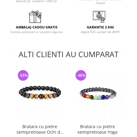
Gratuit pt. comenzi >200 lei
inapoi
AMBALAJ CADOU GRATIS
GARANTIE 2 ANI
Cutiuta premium si saculet organza
Argint 925 validat de ANPC
ALTI CLIENTI AU CUMPARAT
-55%
-48%
-
Bratara cu pietre
Bratara cu pietre
semipretioase Ochi de
semipretioase Yoga