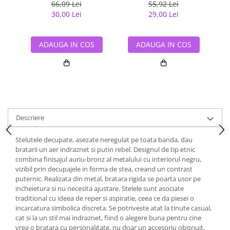
Tigru
66,09 Lei
55,92 Lei
30,00 Lei
29,00 Lei
ADAUGA IN COS
ADAUGA IN COS
Descriere
Stelutele decupate, asezate neregulat pe toata banda, dau
bratarii un aer indraznet si putin rebel. Designul de tip etnic
combina finisajul auriu-bronz al metalului cu interiorul negru,
vizibil prin decupajele in forma de stea, creand un contrast
puternic. Realizata din metal, bratara rigida se poarta usor pe
incheietura si nu necesita ajustare. Stelele sunt asociate
traditional cu ideea de reper si aspiratie, ceea ce da piesei o
incarcatura simbolica discreta. Se potriveste atat la tinute casual,
cat si la un stil mai indraznet, fiind o alegere buna pentru cine
vrea o bratara cu personalitate, nu doar un accesoriu obisnuit.