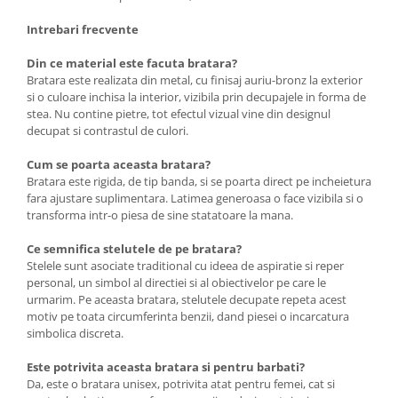
Intrebari frecvente
Din ce material este facuta bratara?
Bratara este realizata din metal, cu finisaj auriu-bronz la exterior
si o culoare inchisa la interior, vizibila prin decupajele in forma de
stea. Nu contine pietre, tot efectul vizual vine din designul
decupat si contrastul de culori.
Cum se poarta aceasta bratara?
Bratara este rigida, de tip banda, si se poarta direct pe incheietura
fara ajustare suplimentara. Latimea generoasa o face vizibila si o
transforma intr-o piesa de sine statatoare la mana.
Ce semnifica stelutele de pe bratara?
Stelele sunt asociate traditional cu ideea de aspiratie si reper
personal, un simbol al directiei si al obiectivelor pe care le
urmarim. Pe aceasta bratara, stelutele decupate repeta acest
motiv pe toata circumferinta benzii, dand piesei o incarcatura
simbolica discreta.
Este potrivita aceasta bratara si pentru barbati?
Da, este o bratara unisex, potrivita atat pentru femei, cat si