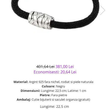
Bijuterii argint cu pietre
Pandantive mireasa
semipretioase
Bijuterii de Lux
Bijuterii argint placat cu aur
Bijuterii gotice si rock
Bijuterii argint cu diverse
Bijuterii Handmade
materiale
Bijuterii fantezie
Bijuterii argint cu murano
Casete si cutii de bijuterii
Bijuterii tungsten
Accesorii Piele
Cadouri
401,64 Lei
381,00 Lei
Solutii si lavete de curatare
Economisesti:
20,64
Lei
bijuterii argint
Material:
Argint 925 fara nichel, rodiat si piele naturala
Culoare:
Negru
Dimensiuni:
Lungime: 22,5 cm; Latime: 1 cm
Pietre:
Fara pietre
Ambalaj:
Cutie bijuterii si saculet organza (gratuit)
Lungime
:
22,5 cm