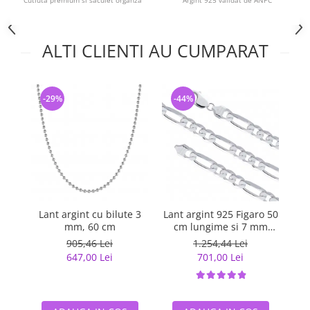
Cutiuta premium si saculet organza
Argint 925 validat de ANPC
ALTI CLIENTI AU CUMPARAT
-29%
-44%
-
Lant argint cu bilute 3
Lant argint 925 Figaro 50
Lan
mm, 60 cm
cm lungime si 7 mm
56
grosime, Classical You
gr
905,46 Lei
1.254,44 Lei
LSX0201
647,00 Lei
701,00 Lei