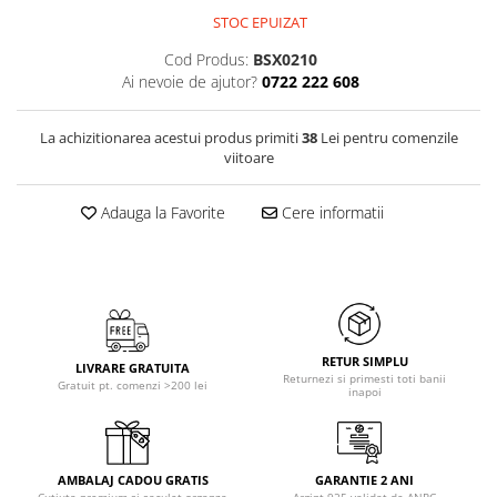
STOC EPUIZAT
Cod Produs:
BSX0210
Ai nevoie de ajutor?
0722 222 608
La achizitionarea acestui produs primiti
38
Lei pentru comenzile
viitoare
Adauga la Favorite
Cere informatii
RETUR SIMPLU
LIVRARE GRATUITA
Returnezi si primesti toti banii
Gratuit pt. comenzi >200 lei
inapoi
AMBALAJ CADOU GRATIS
GARANTIE 2 ANI