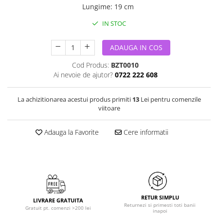
Lungime
:
19 cm
IN STOC
ADAUGA IN COS
Cod Produs:
BZT0010
Ai nevoie de ajutor?
0722 222 608
La achizitionarea acestui produs primiti
13
Lei pentru comenzile
viitoare
Adauga la Favorite
Cere informatii
RETUR SIMPLU
LIVRARE GRATUITA
Returnezi si primesti toti banii
Gratuit pt. comenzi >200 lei
inapoi