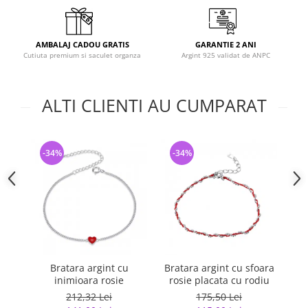
AMBALAJ CADOU GRATIS
GARANTIE 2 ANI
Cutiuta premium si saculet organza
Argint 925 validat de ANPC
ALTI CLIENTI AU CUMPARAT
-34%
-34%
-
Bratara argint cu
Bratara argint cu sfoara
Br
inimioara rosie
rosie placata cu rodiu
212,32 Lei
175,50 Lei