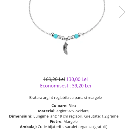
Bijuterii argint cu pietre
Pandantive mireasa
semipretioase
Bijuterii de Lux
Bijuterii argint placat cu aur
Bijuterii gotice si rock
Bijuterii argint cu diverse
Bijuterii Handmade
materiale
Bijuterii fantezie
Bijuterii argint cu murano
Casete si cutii de bijuterii
Bijuterii tungsten
Accesorii Piele
Cadouri
169,20 Lei
130,00 Lei
Solutii si lavete de curatare
Economisesti:
39,20
Lei
bijuterii argint
Bratara argint reglabila cu pana si margele
Culoare:
Bleu
Material:
argint 925, oxidare,
Dimensiuni:
Lungime lant: 19 cm reglabil , Greutate: 1,2 grame
Pietre:
Margele
Ambalaj:
Cutie bijuterii si saculet organza (gratuit)