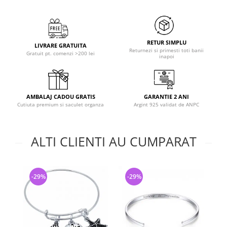
RETUR SIMPLU
LIVRARE GRATUITA
Returnezi si primesti toti banii
Gratuit pt. comenzi >200 lei
inapoi
AMBALAJ CADOU GRATIS
GARANTIE 2 ANI
Cutiuta premium si saculet organza
Argint 925 validat de ANPC
ALTI CLIENTI AU CUMPARAT
-29%
-29%
-