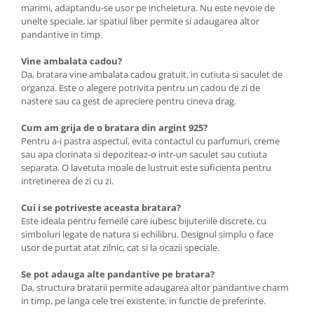
marimi, adaptandu-se usor pe incheietura. Nu este nevoie de
unelte speciale, iar spatiul liber permite si adaugarea altor
pandantive in timp.
Vine ambalata cadou?
Da, bratara vine ambalata cadou gratuit, in cutiuta si saculet de
organza. Este o alegere potrivita pentru un cadou de zi de
nastere sau ca gest de apreciere pentru cineva drag.
Cum am grija de o bratara din argint 925?
Pentru a-i pastra aspectul, evita contactul cu parfumuri, creme
sau apa clorinata si depoziteaz-o intr-un saculet sau cutiuta
separata. O lavetuta moale de lustruit este suficienta pentru
intretinerea de zi cu zi.
Cui i se potriveste aceasta bratara?
Este ideala pentru femeile care iubesc bijuteriile discrete, cu
simboluri legate de natura si echilibru. Designul simplu o face
usor de purtat atat zilnic, cat si la ocazii speciale.
Se pot adauga alte pandantive pe bratara?
Da, structura bratarii permite adaugarea altor pandantive charm
in timp, pe langa cele trei existente, in functie de preferinte.