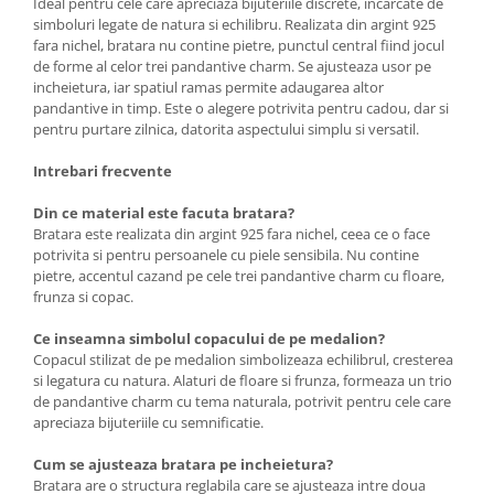
Ideal pentru cele care apreciaza bijuteriile discrete, incarcate de
simboluri legate de natura si echilibru. Realizata din argint 925
fara nichel, bratara nu contine pietre, punctul central fiind jocul
de forme al celor trei pandantive charm. Se ajusteaza usor pe
incheietura, iar spatiul ramas permite adaugarea altor
pandantive in timp. Este o alegere potrivita pentru cadou, dar si
pentru purtare zilnica, datorita aspectului simplu si versatil.
Intrebari frecvente
Din ce material este facuta bratara?
Bratara este realizata din argint 925 fara nichel, ceea ce o face
potrivita si pentru persoanele cu piele sensibila. Nu contine
pietre, accentul cazand pe cele trei pandantive charm cu floare,
frunza si copac.
Ce inseamna simbolul copacului de pe medalion?
Copacul stilizat de pe medalion simbolizeaza echilibrul, cresterea
si legatura cu natura. Alaturi de floare si frunza, formeaza un trio
de pandantive charm cu tema naturala, potrivit pentru cele care
apreciaza bijuteriile cu semnificatie.
Cum se ajusteaza bratara pe incheietura?
Bratara are o structura reglabila care se ajusteaza intre doua