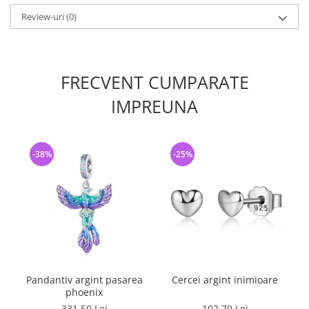
Review-uri
(0)
FRECVENT CUMPARATE
IMPREUNA
-38%
-25%
Pandantiv argint pasarea
Cercei argint inimioare
phoenix
331,50 Lei
102,70 Lei