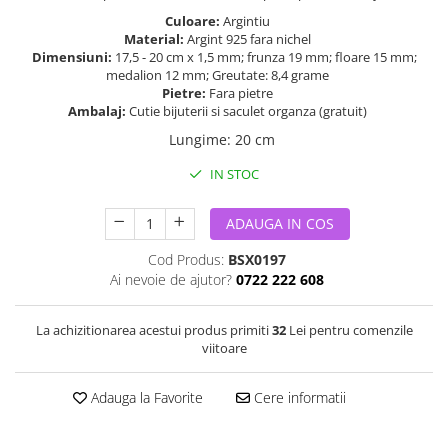
Culoare:
Argintiu
Material:
Argint 925 fara nichel
Dimensiuni:
17,5 - 20 cm x 1,5 mm; frunza 19 mm; floare 15 mm;
medalion 12 mm; Greutate: 8,4 grame
Pietre:
Fara pietre
Ambalaj:
Cutie bijuterii si saculet organza (gratuit)
Lungime
:
20 cm
IN STOC
ADAUGA IN COS
Cod Produs:
BSX0197
Ai nevoie de ajutor?
0722 222 608
La achizitionarea acestui produs primiti
32
Lei pentru comenzile
viitoare
Adauga la Favorite
Cere informatii