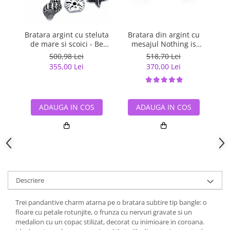
Bratara argint cu steluta
Bratara din argint cu
B
de mare si scoici - Be
mesajul Nothing is
tal
Nature
Impossible
500,98 Lei
518,70 Lei
355,00 Lei
370,00 Lei
ADAUGA IN COS
ADAUGA IN COS
Descriere
Trei pandantive charm atarna pe o bratara subtire tip bangle: o
floare cu petale rotunjite, o frunza cu nervuri gravate si un
medalion cu un copac stilizat, decorat cu inimioare in coroana.