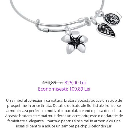
Bijuterii argint cu pietre
Pandantive mireasa
semipretioase
Bijuterii de Lux
Bijuterii argint placat cu aur
Bijuterii gotice si rock
Bijuterii argint cu diverse
Bijuterii Handmade
materiale
Bijuterii fantezie
Bijuterii argint cu murano
Casete si cutii de bijuterii
Bijuterii tungsten
Accesorii Piele
Cadouri
Solutii si lavete de curatare
434,89 Lei
325,00 Lei
bijuterii argint
Economisesti:
109,89
Lei
Un simbol al conexiunii cu natura, bratara aceasta aduce un strop de
prospetime in orice tinuta. Detaliile delicate ale florii si ale frunzei se
armonizeaza perfect cu motivul copacului, creand o piesa deosebita.
Aceasta bratara este mai mult decat un accesoriu; este o declaratie de
feminitate si eleganta. Poarta-o pentru a te simti in armonie cu tine
insati si pentru a aduce un zambet pe chipul celor din jur.