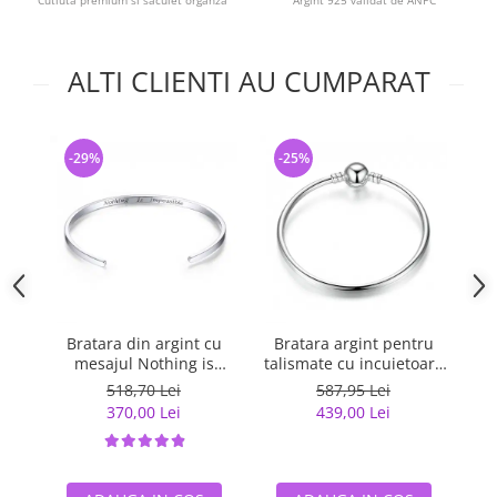
Cutiuta premium si saculet organza
Argint 925 validat de ANPC
ALTI CLIENTI AU CUMPARAT
-29%
-25%
Bratara din argint cu
Bratara argint pentru
B
mesajul Nothing is
talismate cu incuietoare
Impossible
sferica
518,70 Lei
587,95 Lei
370,00 Lei
439,00 Lei