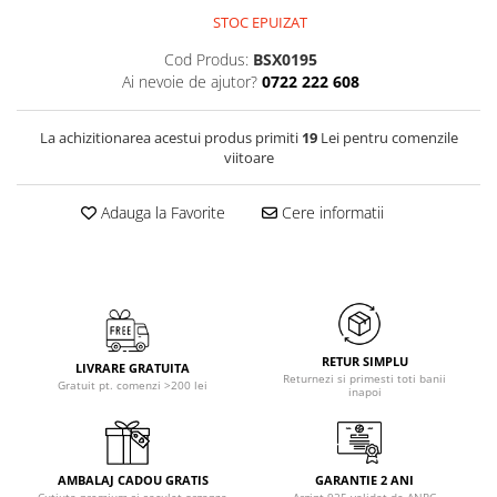
STOC EPUIZAT
Cod Produs:
BSX0195
Ai nevoie de ajutor?
0722 222 608
La achizitionarea acestui produs primiti
19
Lei pentru comenzile
viitoare
Adauga la Favorite
Cere informatii
RETUR SIMPLU
LIVRARE GRATUITA
Returnezi si primesti toti banii
Gratuit pt. comenzi >200 lei
inapoi
AMBALAJ CADOU GRATIS
GARANTIE 2 ANI