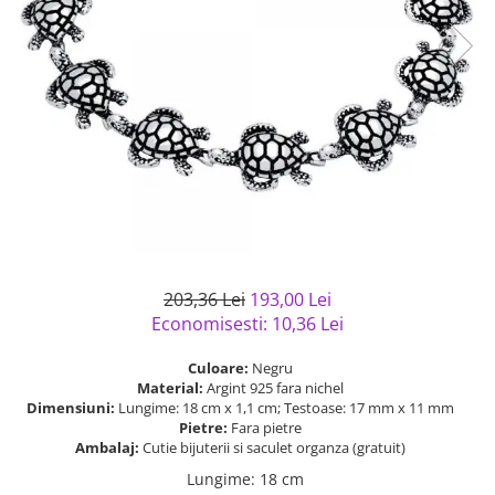
Bijuterii argint cu pietre
Pandantive mireasa
semipretioase
Bijuterii de Lux
Bijuterii argint placat cu aur
Bijuterii gotice si rock
Bijuterii argint cu diverse
Bijuterii Handmade
materiale
Bijuterii fantezie
Bijuterii argint cu murano
Casete si cutii de bijuterii
Bijuterii tungsten
Accesorii Piele
Cadouri
203,36 Lei
193,00 Lei
Solutii si lavete de curatare
Economisesti:
10,36
Lei
bijuterii argint
Culoare:
Negru
Material:
Argint 925 fara nichel
Dimensiuni:
Lungime: 18 cm x 1,1 cm; Testoase: 17 mm x 11 mm
Pietre:
Fara pietre
Ambalaj:
Cutie bijuterii si saculet organza (gratuit)
Lungime
:
18 cm