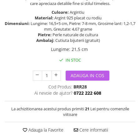
care apreciaza detaliile fine si stilul timeless.
Culoare:
Argintiu
Material:
Argint 925 placat cu rodiu
Dimensiuni:
Lungime: 16,5+5 cm, Pietre: 7-8 mm, Grosime lant: 1,2-1,7
mm, Greutate: 4,67 grame
Pietre:
Perle naturale de cultura
Ambalaj:
Cutiuta bijuterii (gratuit)
Lungime
:
21,5 cm
IN STOC
ADAUGA IN COS
Cod Produs:
BRR28
Ai nevoie de ajutor?
0722 222 608
La achizitionarea acestui produs primiti
21
Lei pentru comenzile
viitoare
Adauga la Favorite
Cere informatii