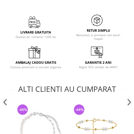
RETUR SIMPLU
LIVRARE GRATUITA
Returnezi si primesti toti banii
Gratuit pt. comenzi >200 lei
inapoi
AMBALAJ CADOU GRATIS
GARANTIE 2 ANI
Cutiuta premium si saculet organza
Argint 925 validat de ANPC
ALTI CLIENTI AU CUMPARAT
-46%
-44%
-