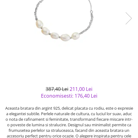
Bijuterii argint cu pietre
Pandantive mireasa
semipretioase
Bijuterii de Lux
Bijuterii argint placat cu aur
Bijuterii gotice si rock
Bijuterii argint cu diverse
Bijuterii Handmade
materiale
Bijuterii fantezie
Bijuterii argint cu murano
Casete si cutii de bijuterii
Bijuterii tungsten
Accesorii Piele
Cadouri
Solutii si lavete de curatare
387,40 Lei
211,00 Lei
bijuterii argint
Economisesti:
176,40
Lei
Aceasta bratara din argint 925, delicat placata cu rodiu, este o expresie
a elegantei subtile. Perlele naturale de cultura, cu luciul lor suav, aduc
o nota de rafinament si feminitate, transformand fiecare miscare intr-
o poveste de lumina si stralucire. Designul sau minimalist permite ca
frumusetea perlelor sa straluceasca, facand din aceasta bratara un
accesoriu perfect pentru orice ocazie. O alegere inspirata pentru cele