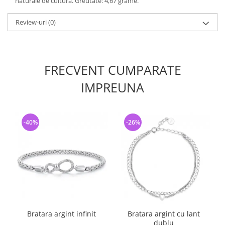
naturale de cultura. Greutate: 4,67 grame.
Review-uri
(0)
FRECVENT CUMPARATE
IMPREUNA
-40%
-26%
Bratara argint infinit
Bratara argint cu lant
dublu