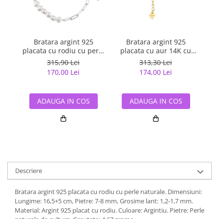
Bratara argint 925
Bratara argint 925
placata cu rodiu cu perle
placata cu aur 14K cu
p
naturale
perle naturale
315,90 Lei
313,30 Lei
170,00 Lei
174,00 Lei
ADAUGA IN COS
ADAUGA IN COS
Descriere
Bratara argint 925 placata cu rodiu cu perle naturale. Dimensiuni:
Lungime: 16,5+5 cm, Pietre: 7-8 mm, Grosime lant: 1,2-1,7 mm.
Material: Argint 925 placat cu rodiu. Culoare: Argintiu. Pietre: Perle