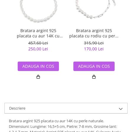
Bratara argint 925
Bratara argint 925
placata cu aur 14K cu
placata cu rodiu cu perle
p
perle naturale
naturale
457,60 Lei
315,90 Lei
250,00 Lei
170,00 Lei
ADAUGA IN COS
ADAUGA IN COS
Descriere
Bratara argint 925 placata cu aur 14K cu perle naturale.
Dimensiuni: Lungime: 16,5+5 cm, Pietre: 7-8 mm, Grosime lant: