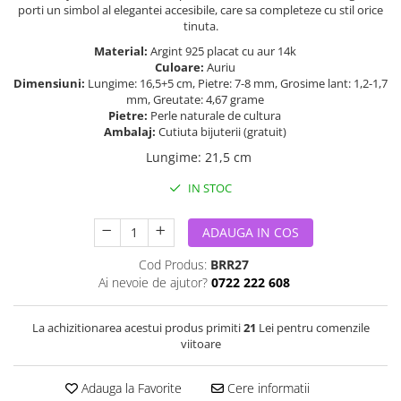
porti un simbol al elegantei accesibile, care sa completeze cu stil orice
tinuta.
Material:
Argint 925 placat cu aur 14k
Culoare:
Auriu
Dimensiuni:
Lungime: 16,5+5 cm, Pietre: 7-8 mm, Grosime lant: 1,2-1,7
mm, Greutate: 4,67 grame
Pietre:
Perle naturale de cultura
Ambalaj:
Cutiuta bijuterii (gratuit)
Lungime
:
21,5 cm
IN STOC
ADAUGA IN COS
Cod Produs:
BRR27
Ai nevoie de ajutor?
0722 222 608
La achizitionarea acestui produs primiti
21
Lei pentru comenzile
viitoare
Adauga la Favorite
Cere informatii