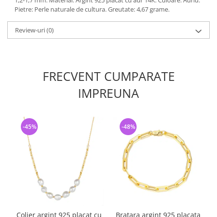
1,2-1,7 mm. Material: Argint 925 placat cu aur 14K. Culoare: Auriu.
Pietre: Perle naturale de cultura. Greutate: 4,67 grame.
Review-uri
(0)
FRECVENT CUMPARATE
IMPREUNA
-45%
-48%
Colier argint 925 placat cu
Bratara argint 925 placata