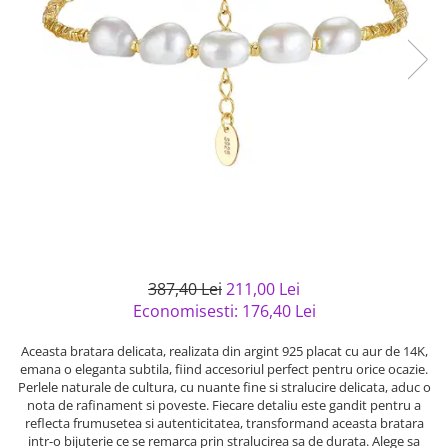
Bijuterii argint cu pietre
Pandantive mireasa
semipretioase
Bijuterii de Lux
Bijuterii argint placat cu aur
Bijuterii gotice si rock
Bijuterii argint cu diverse
Bijuterii Handmade
materiale
Bijuterii fantezie
Bijuterii argint cu murano
Casete si cutii de bijuterii
Bijuterii tungsten
Accesorii Piele
Cadouri
Solutii si lavete de curatare
387,40 Lei
211,00 Lei
bijuterii argint
Economisesti:
176,40
Lei
Aceasta bratara delicata, realizata din argint 925 placat cu aur de 14K,
emana o eleganta subtila, fiind accesoriul perfect pentru orice ocazie.
Perlele naturale de cultura, cu nuante fine si stralucire delicata, aduc o
nota de rafinament si poveste. Fiecare detaliu este gandit pentru a
reflecta frumusetea si autenticitatea, transformand aceasta bratara
intr-o bijuterie ce se remarca prin stralucirea sa de durata. Alege sa