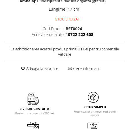
Ambalaj:
Cutie bijuterii si saculet organza (gratuit)
Lungime
:
17 cm
STOC EPUIZAT
Cod Produs:
BST0024
Ai nevoie de ajutor?
0722 222 608
La achizitionarea acestui produs primiti
31
Lei pentru comenzile
viitoare
Adauga la Favorite
Cere informatii
RETUR SIMPLU
LIVRARE GRATUITA
Returnezi si primesti toti banii
Gratuit pt. comenzi >200 lei
inapoi