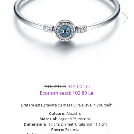
Bijuterii argint cu pietre
Pandantive mireasa
semipretioase
Bijuterii de Lux
Bijuterii argint placat cu aur
Bijuterii gotice si rock
Bijuterii argint cu diverse
Bijuterii Handmade
materiale
Bijuterii fantezie
Bijuterii argint cu murano
Casete si cutii de bijuterii
Bijuterii tungsten
Accesorii Piele
Cadouri
Solutii si lavete de curatare
416,89 Lei
314,00 Lei
bijuterii argint
Economisesti:
102,89
Lei
Bratara este gravata cu mesajul "Believe in yourself".
Culoare:
Albastru
Material:
Argint 925, zirconii
Dimensiuni:
17 cm; Diametru talisman: 1,1 cm
Pietre:
Zirconia