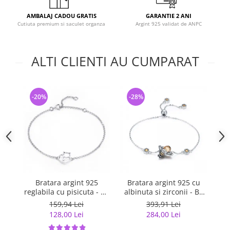
AMBALAJ CADOU GRATIS
GARANTIE 2 ANI
Cutiuta premium si saculet organza
Argint 925 validat de ANPC
ALTI CLIENTI AU CUMPARAT
-20%
-28%
-
Bratara argint 925
Bratara argint 925 cu
reglabila cu pisicuta - Be
albinuta si zirconii - Be
f
Nature BST0040
Nature BST0027
159,94 Lei
393,91 Lei
128,00 Lei
284,00 Lei