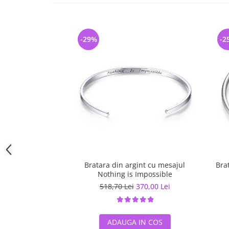
-29%
-2
Bratara din argint cu mesajul
Bra
Nothing is Impossible
518,70 Lei
370,00 Lei
ADAUGA IN COS