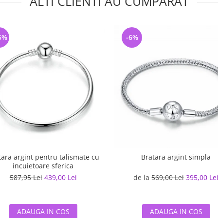
ALTI CLIENTI AU CUMPARAT
5%
-6%
tara argint pentru talismate cu
Bratara argint simpla
incuietoare sferica
587,95 Lei
439,00 Lei
de la
569,00 Lei
395,00 Le
ADAUGA IN COS
ADAUGA IN COS