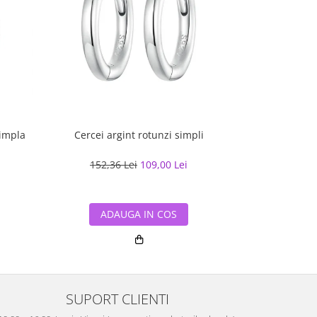
simpla
Cercei argint rotunzi simpli
Cercei
152,36 Lei
109,00 Lei
156,73
ADAUGA IN COS
ADA
SUPORT CLIENTI