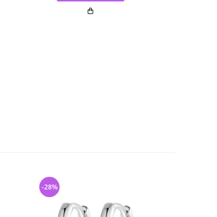
-28%
-18%