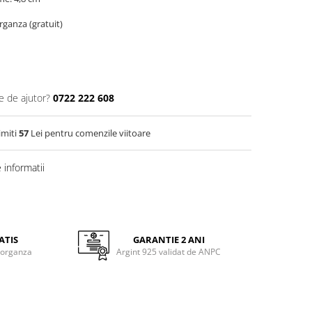
organza (gratuit)
e de ajutor?
0722 222 608
imiti
57
Lei pentru comenzile viitoare
informatii
ATIS
GARANTIE 2 ANI
 organza
Argint 925 validat de ANPC