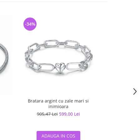
-34%
-39%
Bratara argint cu zale mari si
Bratara argint cu
inimioara
i
905,47 Lei
599,00 Lei
650,00 L
ADAUGA IN COS
ADAUG