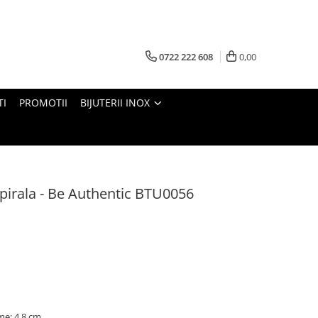
0722 222 608
0,00
TI
PROMOTII
BIJUTERII INOX
spirala - Be Authentic BTU0056
me: 4,8 cm