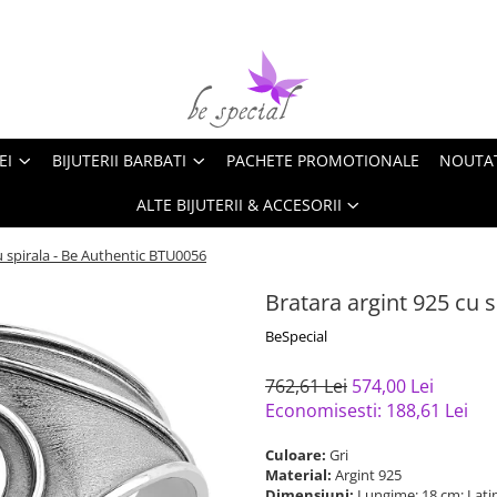
EI
BIJUTERII BARBATI
PACHETE PROMOTIONALE
NOUTA
ALTE BIJUTERII & ACCESORII
u spirala - Be Authentic BTU0056
Bratara argint 925 cu 
BeSpecial
762,61 Lei
574,00 Lei
Economisesti:
188,61
Lei
Culoare:
Gri
Material:
Argint 925
Dimensiuni:
Lungime: 18 cm; Lati