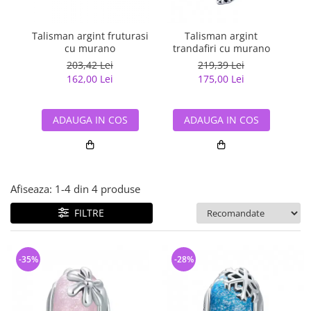
Bijuterii argint cu pietre
Pandantive mireasa
semipretioase
Bijuterii de Lux
Bijuterii argint placat cu aur
Talisman argint fruturasi
Talisman argint
Pan
Bijuterii gotice si rock
cu murano
trandafiri cu murano
Bijuterii argint cu diverse
Bijuterii Handmade
203,42 Lei
219,39 Lei
materiale
162,00 Lei
175,00 Lei
Bijuterii fantezie
Bijuterii argint cu murano
Casete si cutii de bijuterii
ADAUGA IN COS
ADAUGA IN COS
Bijuterii tungsten
Accesorii Piele
Cadouri
Afiseaza:
1-
4
din
4
produse
Solutii si lavete de curatare
bijuterii argint
FILTRE
-35%
-28%