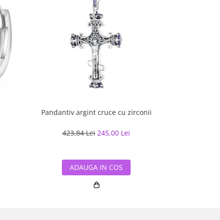
Pandantiv argint cruce cu zirconii
Bratara cuban
cu rodiu, 2
423,84 Lei
245,00 Lei
518,70
ADAUGA IN COS
ADA