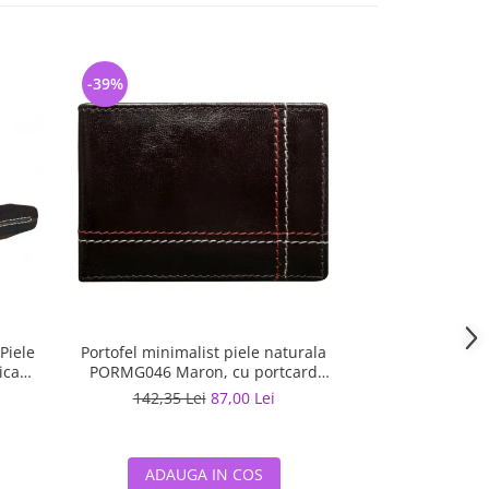
-39%
-26%
Piele
Portofel minimalist piele naturala
Portofel vertic
ica
PORMG046 Maron, cu portcard
Maro, minimalist
detasabil
142,35 Lei
87,00 Lei
122,02 
ADAUGA IN COS
ADAUG