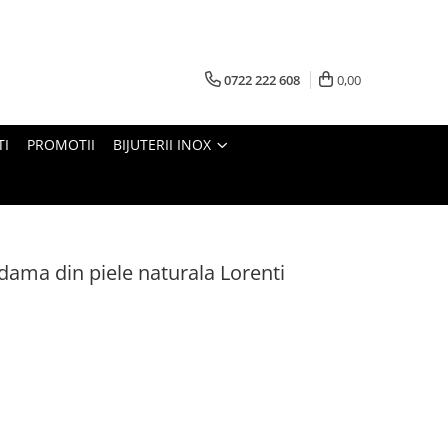
0722 222 608
0,00
TI
PROMOTII
BIJUTERII INOX
 dama din piele naturala Lorenti