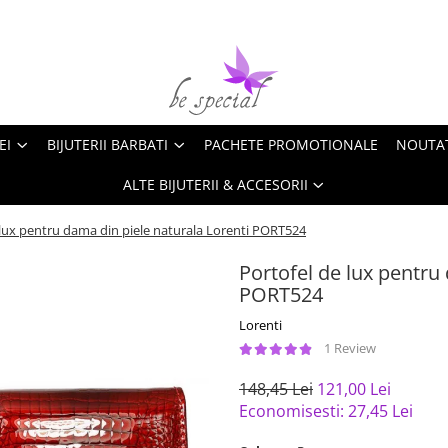
EI
BIJUTERII BARBATI
PACHETE PROMOTIONALE
NOUTA
ALTE BIJUTERII & ACCESORII
 lux pentru dama din piele naturala Lorenti PORT524
Portofel de lux pentru
PORT524
Lorenti
1 Review
148,45 Lei
121,00 Lei
Economisesti:
27,45
Lei