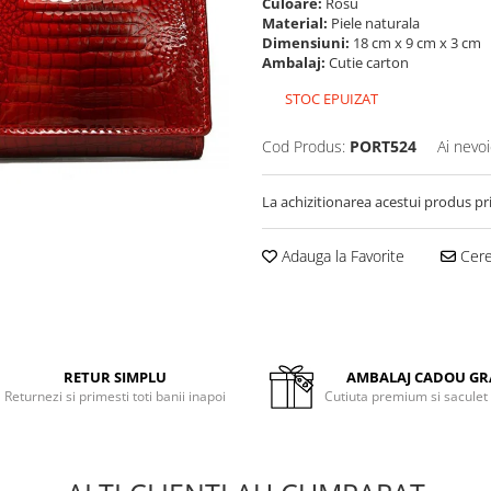
Culoare:
Rosu
Material:
Piele naturala
Dimensiuni:
18 cm x 9 cm x 3 cm
Ambalaj:
Cutie carton
STOC EPUIZAT
Cod Produs:
PORT524
Ai nevoi
La achizitionarea acestui produs pr
Adauga la Favorite
Cere 
RETUR SIMPLU
AMBALAJ CADOU GR
Returnezi si primesti toti banii inapoi
Cutiuta premium si saculet