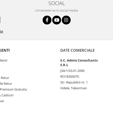
SOCIAL
Urmareste-ne in social media
ate
LIENTI
DATE COMERCIALE
lienti
S.C. Admis Consultants
S.R.L
J34/1/03.01.2006
RO18260070
e Retur
Str. Republicii nr. 1
de Retur
Videle, Teleorman
Premium Gratuita
& Cadouri
par