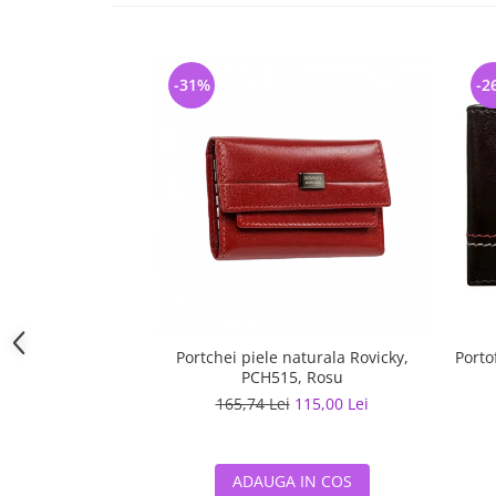
-31%
-2
Portchei piele naturala Rovicky,
Porto
PCH515, Rosu
165,74 Lei
115,00 Lei
ADAUGA IN COS