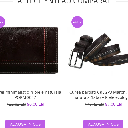
ALTI CLIENTI AU CUMPARAT
6%
-41%
fel minimalist din piele naturala
Curea barbati CREGP3 Maron, 
PORMG047
naturala (fata) + Piele ecolog
(spate)
122,02 Lei
90,00 Lei
146,42 Lei
87,00 Lei
ADAUGA IN COS
ADAUGA IN COS