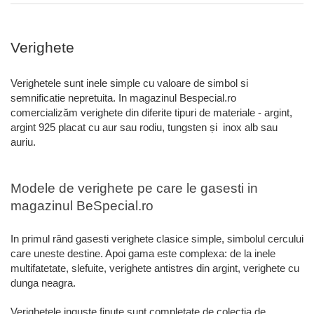
Verighete
Verighetele sunt inele simple cu valoare de simbol si
semnificatie nepretuita. In magazinul Bespecial.ro
comercializăm verighete din diferite tipuri de materiale - argint,
argint 925 placat cu aur sau rodiu, tungsten și inox alb sau
auriu.
Modele de verighete pe care le gasesti in
magazinul BeSpecial.ro
In primul rând gasesti verighete clasice simple, simbolul cercului
care uneste destine. Apoi gama este complexa: de la inele
multifatetate, slefuite, verighete antistres din argint, verighete cu
dunga neagra.
Verighetele inguste finute sunt completate de colectia de