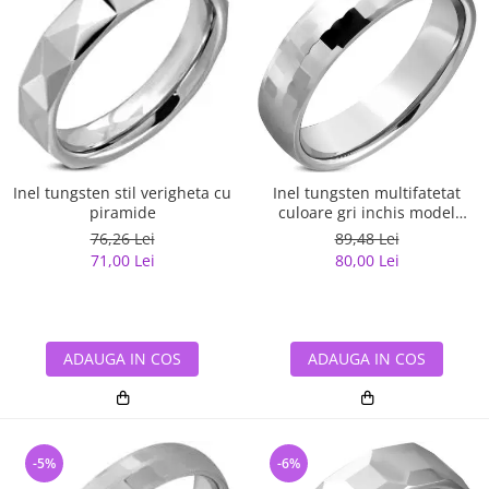
Inel tungsten stil verigheta cu
Inel tungsten multifatetat
piramide
culoare gri inchis model
verigheta
76,26 Lei
89,48 Lei
71,00 Lei
80,00 Lei
ADAUGA IN COS
ADAUGA IN COS
-5%
-6%