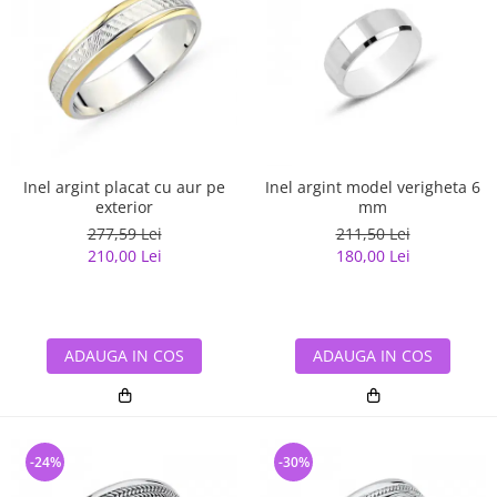
Inel argint placat cu aur pe
Inel argint model verigheta 6
exterior
mm
277,59 Lei
211,50 Lei
210,00 Lei
180,00 Lei
ADAUGA IN COS
ADAUGA IN COS
-24%
-30%