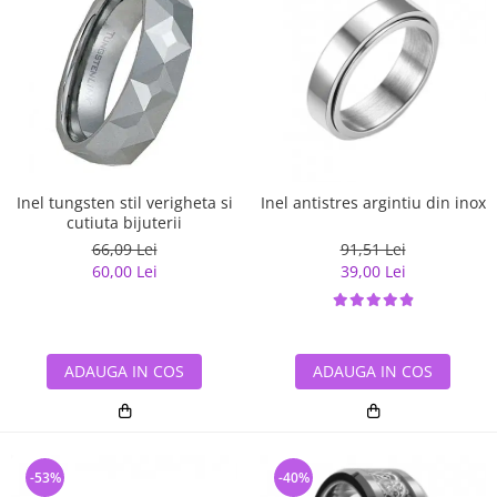
Inel tungsten stil verigheta si
Inel antistres argintiu din inox
cutiuta bijuterii
66,09 Lei
91,51 Lei
60,00 Lei
39,00 Lei
ADAUGA IN COS
ADAUGA IN COS
-53%
-40%