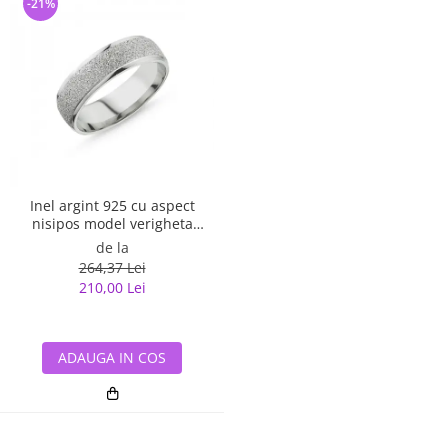
-21%
Inel argint 925 cu aspect
nisipos model verigheta
ITU0079
de la
264,37 Lei
210,00 Lei
ADAUGA IN COS