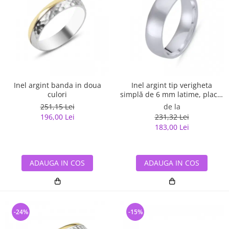
Inel argint banda in doua
Inel argint tip verigheta
culori
simplă de 6 mm latime, placat
cu rodiu
251,15 Lei
de la
196,00 Lei
231,32 Lei
183,00 Lei
ADAUGA IN COS
ADAUGA IN COS
-24%
-15%