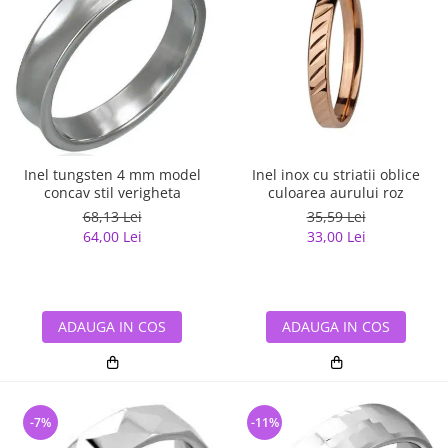
Inel tungsten 4 mm model
Inel inox cu striatii oblice
concav stil verigheta
culoarea aurului roz
68,13 Lei
35,59 Lei
64,00 Lei
33,00 Lei
ADAUGA IN COS
ADAUGA IN COS
-7%
-11%