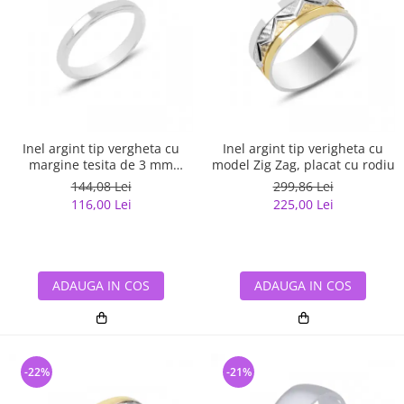
Inel argint tip vergheta cu
Inel argint tip verigheta cu
margine tesita de 3 mm
model Zig Zag, placat cu rodiu
latime
144,08 Lei
299,86 Lei
116,00 Lei
225,00 Lei
ADAUGA IN COS
ADAUGA IN COS
-22%
-21%