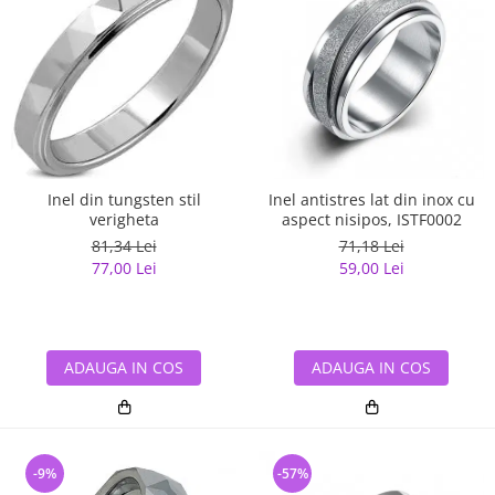
Inel din tungsten stil
Inel antistres lat din inox cu
verigheta
aspect nisipos, ISTF0002
81,34 Lei
71,18 Lei
77,00 Lei
59,00 Lei
ADAUGA IN COS
ADAUGA IN COS
-9%
-57%