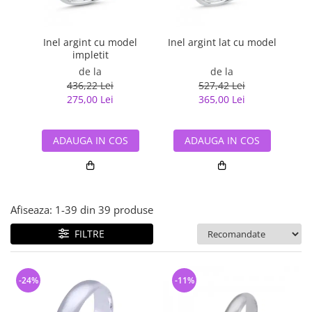
Bijuterii argint cu pietre
Pandantive mireasa
semipretioase
Bijuterii de Lux
Bijuterii argint placat cu aur
Bijuterii gotice si rock
Inel argint cu model
Inel argint lat cu model
impletit
Bijuterii argint cu diverse
Bijuterii Handmade
materiale
de la
de la
Bijuterii fantezie
436,22 Lei
527,42 Lei
Bijuterii argint cu murano
275,00 Lei
365,00 Lei
Casete si cutii de bijuterii
Bijuterii tungsten
ADAUGA IN COS
ADAUGA IN COS
Accesorii Piele
Cadouri
Solutii si lavete de curatare
bijuterii argint
Afiseaza:
1-
39
din
39
produse
FILTRE
-24%
-11%