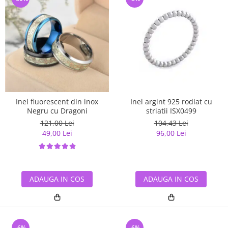
Inel fluorescent din inox
Inel argint 925 rodiat cu
Negru cu Dragoni
striatii ISX0499
121,00 Lei
104,43 Lei
49,00 Lei
96,00 Lei
ADAUGA IN COS
ADAUGA IN COS
-6%
-6%