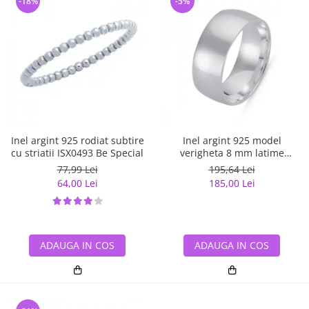
-18%
-5%
Inel argint 925 rodiat subtire
Inel argint 925 model
cu striatii ISX0493 Be Special
verigheta 8 mm latime
ITU0070
77,99 Lei
195,64 Lei
64,00 Lei
185,00 Lei
ADAUGA IN COS
ADAUGA IN COS