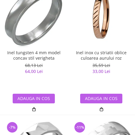
Inel tungsten 4 mm model
Inel inox cu striatii oblice
concav stil verigheta
culoarea aurului roz
68,13 Lei
35,59 Lei
64,00 Lei
33,00 Lei
ADAUGA IN COS
ADAUGA IN COS
-7%
-11%