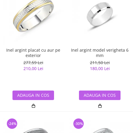
Inel argint placat cu aur pe
Inel argint model verigheta 6
exterior
mm
277,59 Lei
211,50 Lei
210,00 Lei
180,00 Lei
ADAUGA IN COS
ADAUGA IN COS
-24%
-30%