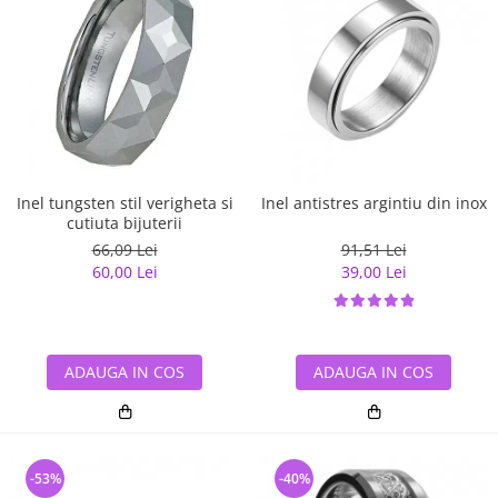
Inel tungsten stil verigheta si
Inel antistres argintiu din inox
cutiuta bijuterii
66,09 Lei
91,51 Lei
60,00 Lei
39,00 Lei
ADAUGA IN COS
ADAUGA IN COS
-53%
-40%