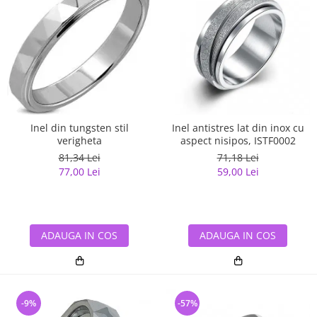
Inel din tungsten stil
Inel antistres lat din inox cu
verigheta
aspect nisipos, ISTF0002
81,34 Lei
71,18 Lei
77,00 Lei
59,00 Lei
ADAUGA IN COS
ADAUGA IN COS
-9%
-57%