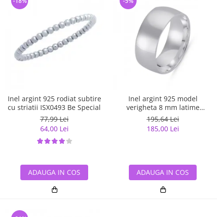
-18%
-5%
Inel argint 925 rodiat subtire
Inel argint 925 model
cu striatii ISX0493 Be Special
verigheta 8 mm latime
ITU0070
77,99 Lei
195,64 Lei
64,00 Lei
185,00 Lei
ADAUGA IN COS
ADAUGA IN COS