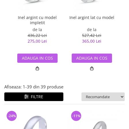
Bijuterii argint cu pietre
Pandantive mireasa
semipretioase
Bijuterii de Lux
Bijuterii argint placat cu aur
Bijuterii gotice si rock
Inel argint cu model
Inel argint lat cu model
impletit
Bijuterii argint cu diverse
Bijuterii Handmade
materiale
de la
de la
Bijuterii fantezie
436,22 Lei
527,42 Lei
Bijuterii argint cu murano
275,00 Lei
365,00 Lei
Casete si cutii de bijuterii
Bijuterii tungsten
ADAUGA IN COS
ADAUGA IN COS
Accesorii Piele
Cadouri
Solutii si lavete de curatare
bijuterii argint
Afiseaza:
1-
39
din
39
produse
FILTRE
-24%
-11%