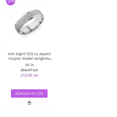
-21%
Inel argint 925 cu aspect
nisipos model verigheta
ITU0079
de la
264,37 Lei
210,00 Lei
ADAUGA IN COS