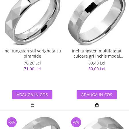
Inel tungsten stil verigheta cu
Inel tungsten multifatetat
piramide
culoare gri inchis model
verigheta
76,26 Lei
89,48 Lei
71,00 Lei
80,00 Lei
ADAUGA IN COS
ADAUGA IN COS
-5%
-6%