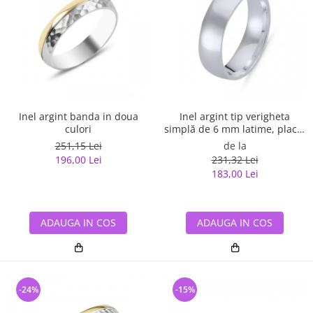
Inel argint banda in doua
Inel argint tip verigheta
culori
simplă de 6 mm latime, placat
cu rodiu
251,15 Lei
de la
196,00 Lei
231,32 Lei
183,00 Lei
ADAUGA IN COS
ADAUGA IN COS
-24%
-15%