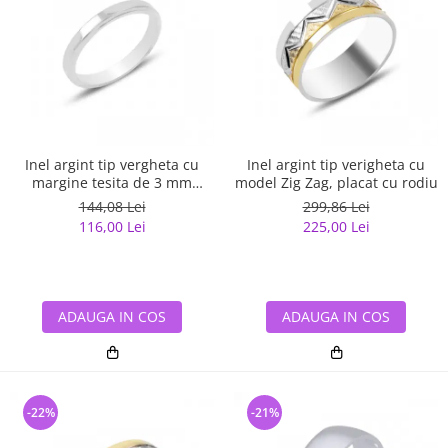
Inel argint tip vergheta cu
Inel argint tip verigheta cu
margine tesita de 3 mm
model Zig Zag, placat cu rodiu
latime
144,08 Lei
299,86 Lei
116,00 Lei
225,00 Lei
ADAUGA IN COS
ADAUGA IN COS
-22%
-21%