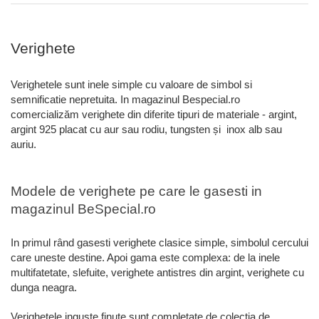
Verighete
Verighetele sunt inele simple cu valoare de simbol si
semnificatie nepretuita. In magazinul Bespecial.ro
comercializăm verighete din diferite tipuri de materiale - argint,
argint 925 placat cu aur sau rodiu, tungsten și inox alb sau
auriu.
Modele de verighete pe care le gasesti in
magazinul BeSpecial.ro
In primul rând gasesti verighete clasice simple, simbolul cercului
care uneste destine. Apoi gama este complexa: de la inele
multifatetate, slefuite, verighete antistres din argint, verighete cu
dunga neagra.
Verighetele inguste finute sunt completate de colectia de