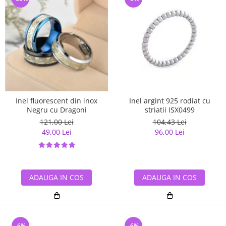
Inel fluorescent din inox
Inel argint 925 rodiat cu
Negru cu Dragoni
striatii ISX0499
121,00 Lei
104,43 Lei
49,00 Lei
96,00 Lei
ADAUGA IN COS
ADAUGA IN COS
-6%
-6%