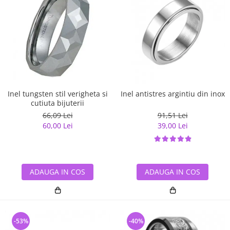
Inel tungsten stil verigheta si
Inel antistres argintiu din inox
cutiuta bijuterii
66,09 Lei
91,51 Lei
60,00 Lei
39,00 Lei
ADAUGA IN COS
ADAUGA IN COS
-53%
-40%