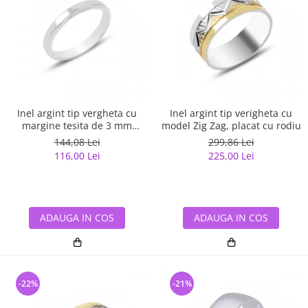
Inel argint tip vergheta cu
Inel argint tip verigheta cu
margine tesita de 3 mm
model Zig Zag, placat cu rodiu
latime
144,08 Lei
299,86 Lei
116,00 Lei
225,00 Lei
ADAUGA IN COS
ADAUGA IN COS
-22%
-21%