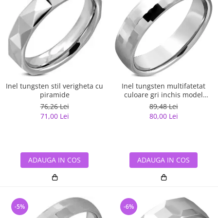
Inel tungsten stil verigheta cu
Inel tungsten multifatetat
piramide
culoare gri inchis model
verigheta
76,26 Lei
89,48 Lei
71,00 Lei
80,00 Lei
ADAUGA IN COS
ADAUGA IN COS
-5%
-6%