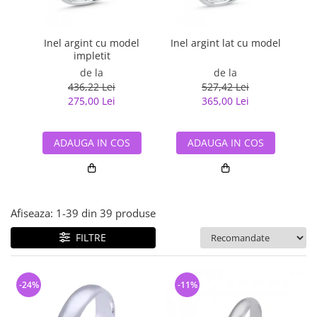
Bijuterii argint cu pietre
Pandantive mireasa
semipretioase
Bijuterii de Lux
Bijuterii argint placat cu aur
Bijuterii gotice si rock
Inel argint cu model
Inel argint lat cu model
impletit
Bijuterii argint cu diverse
Bijuterii Handmade
materiale
de la
de la
Bijuterii fantezie
436,22 Lei
527,42 Lei
Bijuterii argint cu murano
275,00 Lei
365,00 Lei
Casete si cutii de bijuterii
Bijuterii tungsten
ADAUGA IN COS
ADAUGA IN COS
Accesorii Piele
Cadouri
Solutii si lavete de curatare
bijuterii argint
Afiseaza:
1-
39
din
39
produse
FILTRE
-24%
-11%