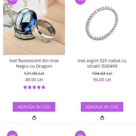
Inel fluorescent din inox
Inel argint 925 rodiat cu
Negru cu Dragoni
striatii ISX0499
121,00 Lei
104,43 Lei
49,00 Lei
96,00 Lei
ADAUGA IN COS
ADAUGA IN COS
-6%
-6%