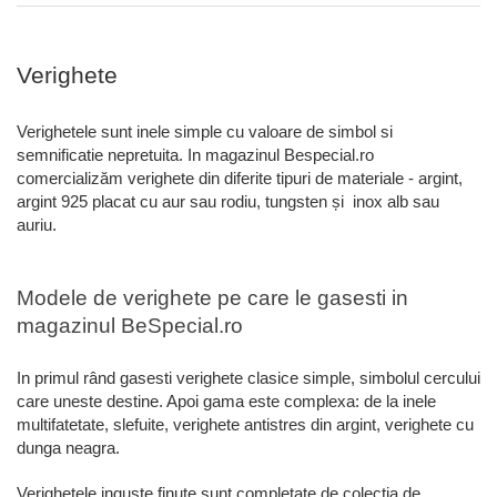
Verighete
Verighetele sunt inele simple cu valoare de simbol si
semnificatie nepretuita. In magazinul Bespecial.ro
comercializăm verighete din diferite tipuri de materiale - argint,
argint 925 placat cu aur sau rodiu, tungsten și inox alb sau
auriu.
Modele de verighete pe care le gasesti in
magazinul BeSpecial.ro
In primul rând gasesti verighete clasice simple, simbolul cercului
care uneste destine. Apoi gama este complexa: de la inele
multifatetate, slefuite, verighete antistres din argint, verighete cu
dunga neagra.
Verighetele inguste finute sunt completate de colectia de