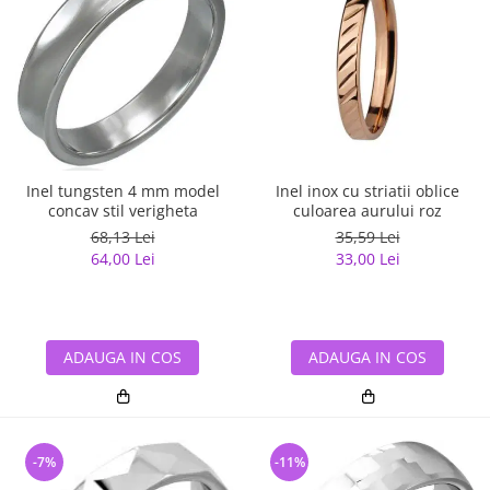
Inel tungsten 4 mm model
Inel inox cu striatii oblice
concav stil verigheta
culoarea aurului roz
68,13 Lei
35,59 Lei
64,00 Lei
33,00 Lei
ADAUGA IN COS
ADAUGA IN COS
-7%
-11%