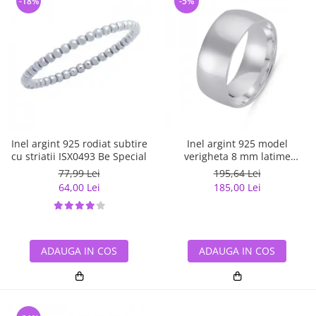
-18%
-5%
Inel argint 925 rodiat subtire
Inel argint 925 model
cu striatii ISX0493 Be Special
verigheta 8 mm latime
ITU0070
77,99 Lei
195,64 Lei
64,00 Lei
185,00 Lei
ADAUGA IN COS
ADAUGA IN COS