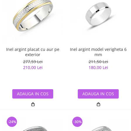
Inel argint placat cu aur pe
Inel argint model verigheta 6
exterior
mm
277,59 Lei
211,50 Lei
210,00 Lei
180,00 Lei
ADAUGA IN COS
ADAUGA IN COS
-24%
-30%