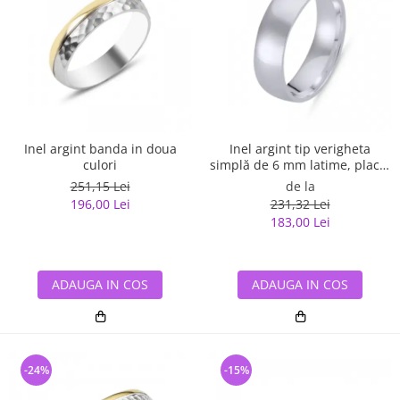
Inel argint banda in doua
Inel argint tip verigheta
culori
simplă de 6 mm latime, placat
cu rodiu
251,15 Lei
de la
196,00 Lei
231,32 Lei
183,00 Lei
ADAUGA IN COS
ADAUGA IN COS
-24%
-15%