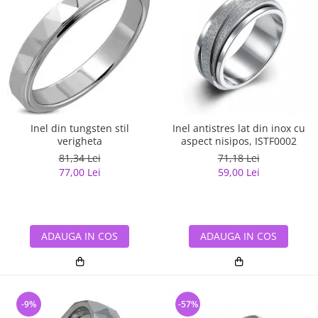
Inel din tungsten stil
Inel antistres lat din inox cu
verigheta
aspect nisipos, ISTF0002
81,34 Lei
71,18 Lei
77,00 Lei
59,00 Lei
ADAUGA IN COS
ADAUGA IN COS
-9%
-57%