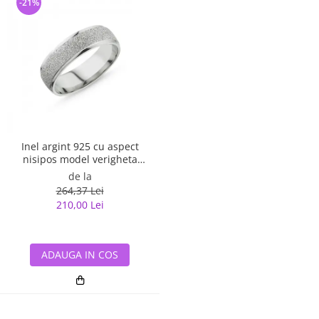
-21%
Inel argint 925 cu aspect
nisipos model verigheta
ITU0079
de la
264,37 Lei
210,00 Lei
ADAUGA IN COS