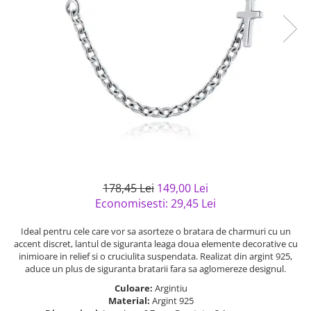
Bijuterii argint cu pietre
Pandantive mireasa
semipretioase
Bijuterii de Lux
Bijuterii argint placat cu aur
Bijuterii gotice si rock
Bijuterii argint cu diverse
Bijuterii Handmade
materiale
Bijuterii fantezie
Bijuterii argint cu murano
Casete si cutii de bijuterii
Bijuterii tungsten
Accesorii Piele
Cadouri
178,45 Lei
149,00 Lei
Solutii si lavete de curatare
Economisesti:
29,45
Lei
bijuterii argint
Ideal pentru cele care vor sa asorteze o bratara de charmuri cu un
accent discret, lantul de siguranta leaga doua elemente decorative cu
inimioare in relief si o cruciulita suspendata. Realizat din argint 925,
aduce un plus de siguranta bratarii fara sa aglomereze designul.
Culoare:
Argintiu
Material:
Argint 925