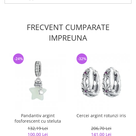
FRECVENT CUMPARATE
IMPREUNA
-24%
-32%
Pandantiv argint
Cercei argint rotunzi iris
fosforescent cu steluta
132,19 Lei
206,70 Lei
100,00 Lei
141,00 Lei