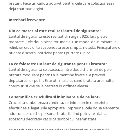
bratarii. Face un cadou potrivit pentru cele care colectioneaza
deja charmuri argintii.
Intrebari frecvente
Din ce material este realizat lantul de siguranta?
Lantul de siguranta este realizat din argint 925, fara pietre
montate. Cele doua piese rotunde au un model de inimioare in
relief, iar cruciulita suspendata este simpla, neteda. Finisajul are o
nuanta discreta, potrivita pentru purtare zilnica.
La ce foloseste un lant de siguranta pentru bratara?
Lantul de siguranta se ataseaza intre doua charmuri de pe o
bratara modulara pentru a le mentine fixate si a preveni
deplasarea lor pe fir. Este util mai ales cand bratara are multe
charmuri si vrei sa le pastrezi in ordinea aleasa.
Ce semnifica cruciulita si inimioarele de pe lant?
Cruciulita simbolizeaza credinta, iar inimioarele reprezinta
afectiunea si legaturile apropiate. Impreuna, cele doua elemente
aduc un aer cald si personal bratarii, fiind potrivite atat ca
accesoriu decorativ cat si ca simbol cu insemnatate.