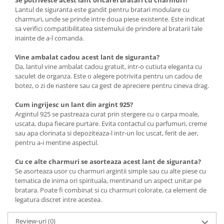
Se potriveste acest lant oricarei bratari cu charmuri?
Lantul de siguranta este gandit pentru bratari modulare cu
charmuri, unde se prinde intre doua piese existente. Este indicat
sa verifici compatibilitatea sistemului de prindere al bratarii tale
inainte de a-l comanda.
Vine ambalat cadou acest lant de siguranta?
Da, lantul vine ambalat cadou gratuit, intr-o cutiuta eleganta cu
saculet de organza. Este o alegere potrivita pentru un cadou de
botez, o zi de nastere sau ca gest de apreciere pentru cineva drag.
Cum ingrijesc un lant din argint 925?
Argintul 925 se pastreaza curat prin stergere cu o carpa moale,
uscata, dupa fiecare purtare. Evita contactul cu parfumuri, creme
sau apa clorinata si depoziteaza-l intr-un loc uscat, ferit de aer,
pentru a-i mentine aspectul.
Cu ce alte charmuri se asorteaza acest lant de siguranta?
Se asorteaza usor cu charmuri argintii simple sau cu alte piese cu
tematica de inima ori spirituala, mentinand un aspect unitar pe
bratara. Poate fi combinat si cu charmuri colorate, ca element de
legatura discret intre acestea.
Review-uri
(0)