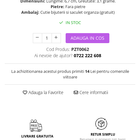
Dimensiuni:
Lungime: 6,7 cm, Greutate: 3,1 grame.
Pietre:
Fara pietre
Ambalaj:
Cutie bijuterii si saculet organza (gratuit)
IN STOC
ADAUGA IN COS
Cod Produs:
PZT0062
Ai nevoie de ajutor?
0722 222 608
La achizitionarea acestui produs primiti
14
Lei pentru comenzile
viitoare
Adauga la Favorite
Cere informatii
RETUR SIMPLU
LIVRARE GRATUITA
Returnezi si primesti toti banii