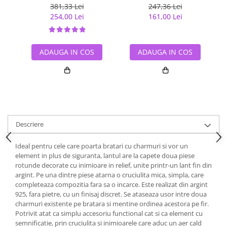
inimioara placat cu rodiu
381,33 Lei
247,36 Lei
254,00 Lei
161,00 Lei
ADAUGA IN COS
ADAUGA IN COS
Descriere
Ideal pentru cele care poarta bratari cu charmuri si vor un
element in plus de siguranta, lantul are la capete doua piese
rotunde decorate cu inimioare in relief, unite printr-un lant fin din
argint. Pe una dintre piese atarna o cruciulita mica, simpla, care
completeaza compozitia fara sa o incarce. Este realizat din argint
925, fara pietre, cu un finisaj discret. Se ataseaza usor intre doua
charmuri existente pe bratara si mentine ordinea acestora pe fir.
Potrivit atat ca simplu accesoriu functional cat si ca element cu
semnificatie, prin cruciulita si inimioarele care aduc un aer cald