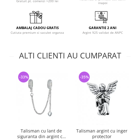
Gratuit pt. comenzi >200 lei
inapoi
AMBALAJ CADOU GRATIS
GARANTIE 2 ANI
Cutiuta premium si saculet organza
Argint 925 validat de ANPC
ALTI CLIENTI AU CUMPARAT
-33%
-35%
Talisman cu lant de
Talisman argint cu inger
siguranta din argint cu
protector