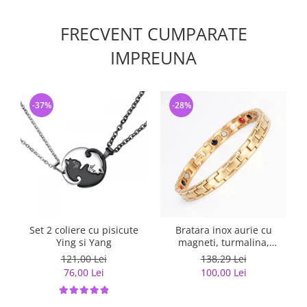
FRECVENT CUMPARATE
IMPREUNA
-37%
-28%
Set 2 coliere cu pisicute
Bratara inox aurie cu
Ying si Yang
magneti, turmalina,
germaniu si anioni
121,00 Lei
138,29 Lei
76,00 Lei
100,00 Lei