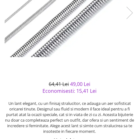
Bijuterii argint cu pietre
Pandantive mireasa
semipretioase
Bijuterii de Lux
Bijuterii argint placat cu aur
Bijuterii gotice si rock
Bijuterii argint cu diverse
Bijuterii Handmade
materiale
Bijuterii fantezie
Bijuterii argint cu murano
Casete si cutii de bijuterii
Bijuterii tungsten
Accesorii Piele
Cadouri
64,41 Lei
49,00 Lei
Solutii si lavete de curatare
Economisesti:
15,41
Lei
bijuterii argint
Un lant elegant, cu un finisaj stralucitor, ce adauga un aer sofisticat
oricarei tinute. Designul sau fluid si modern il face ideal pentru a fi
purtat atat la ocazii speciale, cat si in viata de zi cu zi. Aceasta bijuterie
nu doar ca completeaza perfect un outfit, dar ofera si un sentiment de
incredere si feminitate. Alege acest lant si simte cum stralucirea sa te
insoteste in fiecare moment.