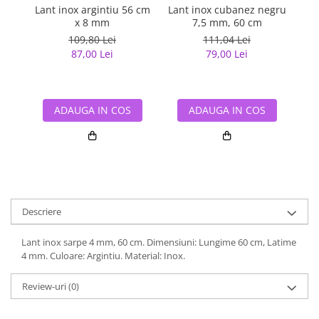
Lant inox argintiu 56 cm
Lant inox cubanez negru
La
x 8 mm
7,5 mm, 60 cm
109,80 Lei
111,04 Lei
87,00 Lei
79,00 Lei
ADAUGA IN COS
ADAUGA IN COS
Descriere
Lant inox sarpe 4 mm, 60 cm. Dimensiuni: Lungime 60 cm, Latime
4 mm. Culoare: Argintiu. Material: Inox.
Review-uri
(0)