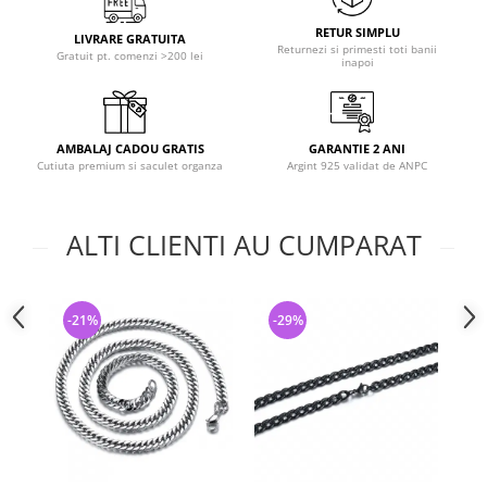
RETUR SIMPLU
LIVRARE GRATUITA
Returnezi si primesti toti banii
Gratuit pt. comenzi >200 lei
inapoi
AMBALAJ CADOU GRATIS
GARANTIE 2 ANI
Cutiuta premium si saculet organza
Argint 925 validat de ANPC
ALTI CLIENTI AU CUMPARAT
-21%
-29%
-