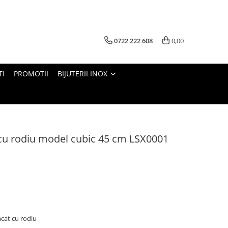
0722 222 608
0,00
TI
PROMOTII
BIJUTERII INOX
 cu rodiu model cubic 45 cm LSX0001
lacat cu rodiu