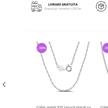
LIVRARE GRATUITA
Gratuit pt. comenzi >200 lei
-38%
-3
Colier argint 925 rasucit placat cu
Coli