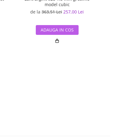
model cubic
cm
i
de la
363,51 Lei
257,00 Lei
488,80 L
ADAUGA IN COS
ADAUG