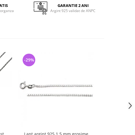
ATIS
GARANTIE 2 ANI
 organza
Argint 925 validat de ANPC
-29%
-27%
st
Lant argint 925 1.5 mm grosime
Colier argint 92