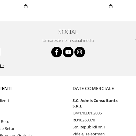
SOCIAL
Urmareste-ne in social media
ate
LIENTI
DATE COMERCIALE
lienti
S.C. Admis Consultants
S.R.L
J34/1/03.01.2006
RO18260070
e Retur
Str. Republicii nr. 1
de Retur
Videle, Teleorman
Premium Gratuita