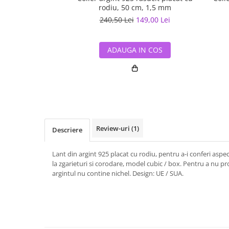
rodiu, 50 cm, 1,5 mm
240,50 Lei
149,00 Lei
ADAUGA IN COS
Review-uri
(1)
Descriere
Lant din argint 925 placat cu rodiu, pentru a-i conferi aspect
la zgarieturi si corodare, model cubic / box.
Pentru a nu provo
argintul nu contine nichel.
Design: UE / SUA.