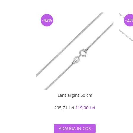
-42%
-23
Lant argint 50 cm
205,71 Lei
119,00 Lei
ADAUGA IN COS