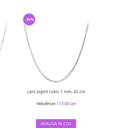
-36%
-40%
Lant argint cubic 1 mm, 45 cm
Lantisor ar
183,49 Lei
117,00 Lei
209,18
ADAUGA IN COS
ADA