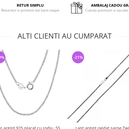
RETUR SIMPLU
AMBALAJ CADOU GR
Returnezi si primesti toti banii inapoi
Cutiuta premium si saculet
ALTI CLIENTI AU CUMPARAT
9%
-21%
er argint 925 placat cu rodiu, 55
Lant argint oxidat sarpe Twi