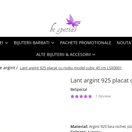
EI
BIJUTERII BARBATI
PACHETE PROMOTIONALE
NOUTA
ALTE BIJUTERII & ACCESORII
e argint /
Lant argint 925 placat cu rodiu model cubic 45 cm LSX0001
Lant argint 925 placat
BeSpecial
1 Review
183,74 Lei
138,00 Lei
Economisesti:
45,74
Lei
Material:
Argint 925 fara nichel, p
Culoare:
Argintiu