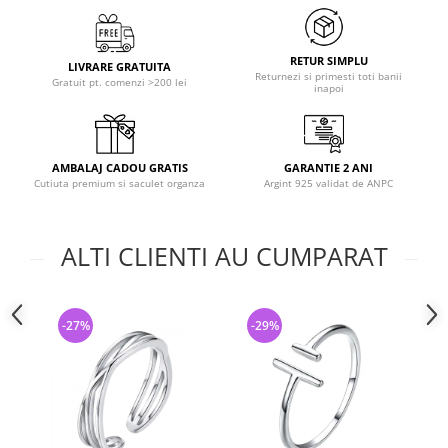
RETUR SIMPLU
LIVRARE GRATUITA
Returnezi si primesti toti banii
Gratuit pt. comenzi >200 lei
inapoi
AMBALAJ CADOU GRATIS
GARANTIE 2 ANI
Cutiuta premium si saculet organza
Argint 925 validat de ANPC
ALTI CLIENTI AU CUMPARAT
-27%
-29%
-