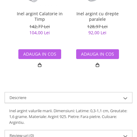
Inel argint Calatorie in
Inel argint cu drepte
Ine
Timp
paralele
142,77 Lei
128,97 Lei
104,00 Lei
92,00 Lei
ADAUGA IN COS
ADAUGA IN COS
Descriere
Inel argint valurile marii. Dimensiuni: Latime: 0,3-1,1 cm, Greutate:
1,6 grame. Materiale: Argint 925. Pietre: Fara pietre. Culoare:
Argintiu.
Review-uri
(0)