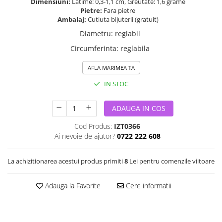
Dimensiuni:
Latime: 0,3-1,1 cm, Greutate: 1,6 grame
Pietre:
Fara pietre
Ambalaj:
Cutiuta bijuterii (gratuit)
Diametru
:
reglabil
Circumferinta
:
reglabila
AFLA MARIMEA TA
IN STOC
ADAUGA IN COS
Cod Produs:
IZT0366
Ai nevoie de ajutor?
0722 222 608
La achizitionarea acestui produs primiti
8
Lei pentru comenzile viitoare
Adauga la Favorite
Cere informatii