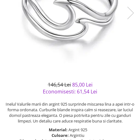
Bijuterii argint cu pietre
Pandantive mireasa
semipretioase
Bijuterii de Lux
Bijuterii argint placat cu aur
Bijuterii gotice si rock
Bijuterii argint cu diverse
Bijuterii Handmade
materiale
Bijuterii fantezie
Bijuterii argint cu murano
Casete si cutii de bijuterii
Bijuterii tungsten
Accesorii Piele
Cadouri
146,54 Lei
85,00 Lei
Solutii si lavete de curatare
Economisesti:
61,54
Lei
bijuterii argint
Inelul Valurile marii din argint 925 surprinde miscarea lina a apei intr-o
forma ordonata. Curburile blande inspira calm si reasezare, iar luciul
domol pastreaza eleganta. O piesa potrivita pentru zile cu ganduri
limpezi. Un detaliu care aduce respiratie buna si claritate.
Material:
Argint 925
Culoare:
Argintiu