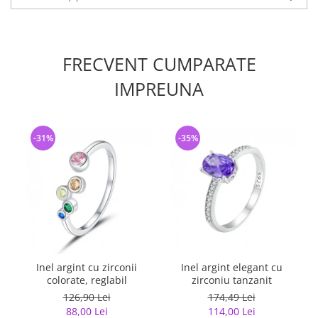
FRECVENT CUMPARATE
IMPREUNA
-31%
-35%
Inel argint cu zirconii
Inel argint elegant cu
colorate, reglabil
zirconiu tanzanit
126,90 Lei
174,49 Lei
88,00 Lei
114,00 Lei