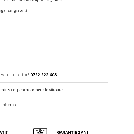
organza (gratuit)
nevoie de ajutor?
0722 222 608
imiti
9
Lei pentru comenzile viitoare
informatii
ATIS
GARANTIE 2 ANI