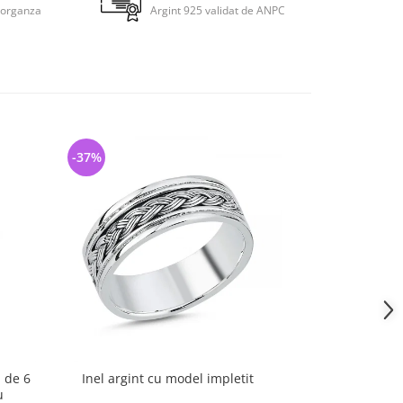
 organza
Argint 925 validat de ANPC
-37%
-31%
ă de 6
Inel argint cu model impletit
Inel argin
u