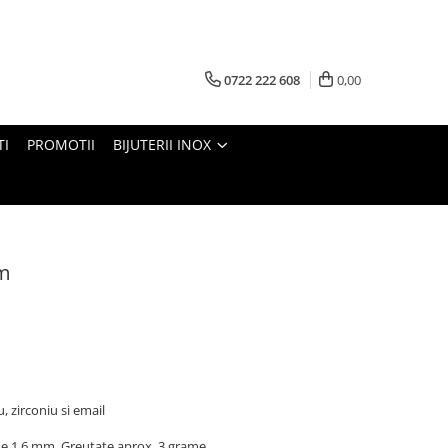
0722 222 608
0,00
TI
PROMOTII
BIJUTERII INOX
mm
u, zirconiu si email
e 1,6 mm, Greutate aprox. 3 grame