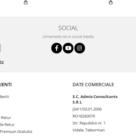
SOCIAL
Urmareste-ne in social media
ate
LIENTI
DATE COMERCIALE
lienti
S.C. Admis Consultants
S.R.L
J34/1/03.01.2006
RO18260070
e Retur
Str. Republicii nr. 1
de Retur
Videle, Teleorman
Premium Gratuita