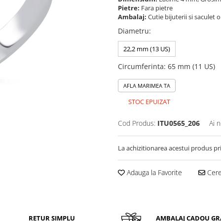
Pietre:
Fara pietre
Ambalaj:
Cutie bijuterii si saculet 
Diametru
:
22,2 mm (13 US)
Circumferinta
:
65 mm (11 US)
AFLA MARIMEA TA
STOC EPUIZAT
Cod Produs:
ITU0565_206
Ai 
La achizitionarea acestui produs pr
Adauga la Favorite
Cere 
RETUR SIMPLU
AMBALAJ CADOU GR