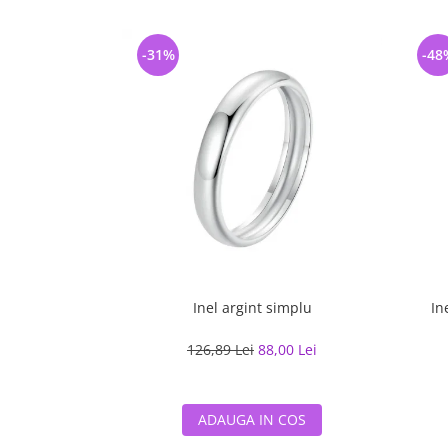
-31%
-48
Inel argint simplu
In
126,89 Lei
88,00 Lei
ADAUGA IN COS