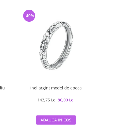
-40%
-55%
diu
Inel argint model de epoca
Inel argint
143,75 Lei
86,00 Lei
223,60
ADAUGA IN COS
ADA