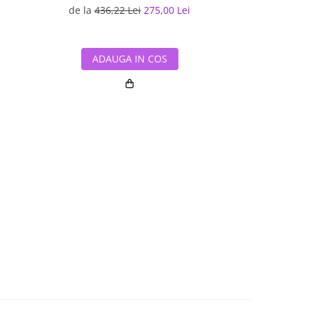
i
de la
436,22 Lei
275,00 Lei
de la
527,4
ADAUGA IN COS
ADAUG