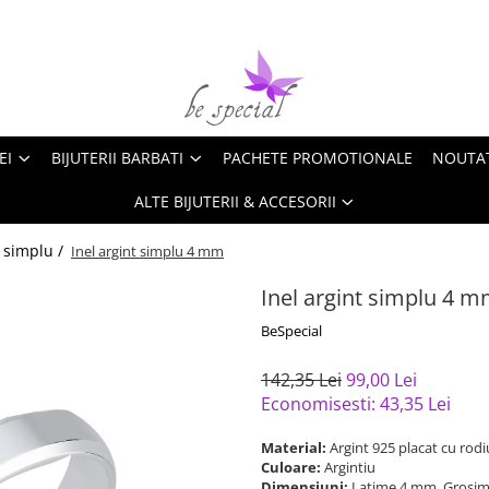
EI
BIJUTERII BARBATI
PACHETE PROMOTIONALE
NOUTA
ALTE BIJUTERII & ACCESORII
t simplu /
Inel argint simplu 4 mm
Inel argint simplu 4 
BeSpecial
142,35 Lei
99,00 Lei
Economisesti:
43,35
Lei
Material:
Argint 925 placat cu rodi
Culoare:
Argintiu
Dimensiuni:
Latime 4 mm, Grosim