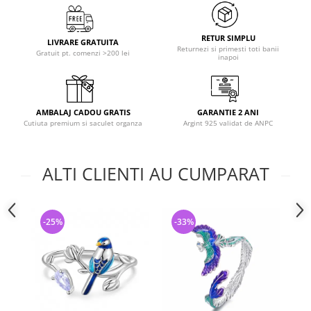
RETUR SIMPLU
LIVRARE GRATUITA
Returnezi si primesti toti banii
Gratuit pt. comenzi >200 lei
inapoi
AMBALAJ CADOU GRATIS
GARANTIE 2 ANI
Cutiuta premium si saculet organza
Argint 925 validat de ANPC
ALTI CLIENTI AU CUMPARAT
-25%
-33%
-