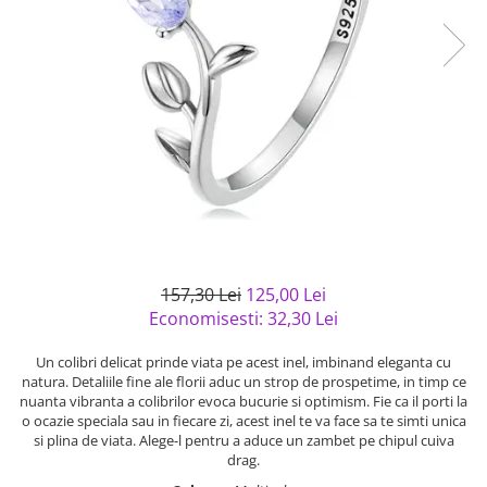
Bijuterii argint cu pietre
Pandantive mireasa
semipretioase
Bijuterii de Lux
Bijuterii argint placat cu aur
Bijuterii gotice si rock
Bijuterii argint cu diverse
Bijuterii Handmade
materiale
Bijuterii fantezie
Bijuterii argint cu murano
Casete si cutii de bijuterii
Bijuterii tungsten
Accesorii Piele
Cadouri
157,30 Lei
125,00 Lei
Solutii si lavete de curatare
Economisesti:
32,30
Lei
bijuterii argint
Un colibri delicat prinde viata pe acest inel, imbinand eleganta cu
natura. Detaliile fine ale florii aduc un strop de prospetime, in timp ce
nuanta vibranta a colibrilor evoca bucurie si optimism. Fie ca il porti la
o ocazie speciala sau in fiecare zi, acest inel te va face sa te simti unica
si plina de viata. Alege-l pentru a aduce un zambet pe chipul cuiva
drag.