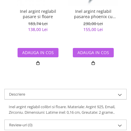
Inel argint reglabil
Inel argint reglabil
In
pasare si floare
pasarea phoenix cu
Zirconia
183,74 Lei
230,00 Lei
138,00 Lei
155,00 Lei
ADAUGA IN COS
ADAUGA IN COS
Descriere
Inel argint reglabil colibri si floare. Materiale: Argint 925, Email,
Zirconiu. Dimensiuni: Latime inel: 0,16 cm, Greutate: 2 grame..
Review-uri
(0)