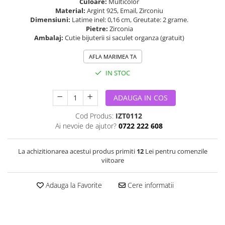
Culoare:
Multicolor
Material:
Argint 925, Email, Zirconiu
Dimensiuni:
Latime inel: 0,16 cm, Greutate: 2 grame.
Pietre:
Zirconia
Ambalaj:
Cutie bijuterii si saculet organza (gratuit)
AFLA MARIMEA TA
IN STOC
ADAUGA IN COS
Cod Produs:
IZT0112
Ai nevoie de ajutor?
0722 222 608
La achizitionarea acestui produs primiti
12
Lei pentru comenzile
viitoare
Adauga la Favorite
Cere informatii