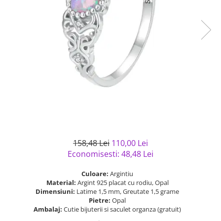
Bijuterii argint cu pietre
Pandantive mireasa
semipretioase
Bijuterii de Lux
Bijuterii argint placat cu aur
Bijuterii gotice si rock
Bijuterii argint cu diverse
Bijuterii Handmade
materiale
Bijuterii fantezie
Bijuterii argint cu murano
Casete si cutii de bijuterii
Bijuterii tungsten
Accesorii Piele
Cadouri
Solutii si lavete de curatare
158,48 Lei
110,00 Lei
bijuterii argint
Economisesti:
48,48
Lei
Culoare:
Argintiu
Material:
Argint 925 placat cu rodiu, Opal
Dimensiuni:
Latime 1,5 mm, Greutate 1,5 grame
Pietre:
Opal
Ambalaj:
Cutie bijuterii si saculet organza (gratuit)