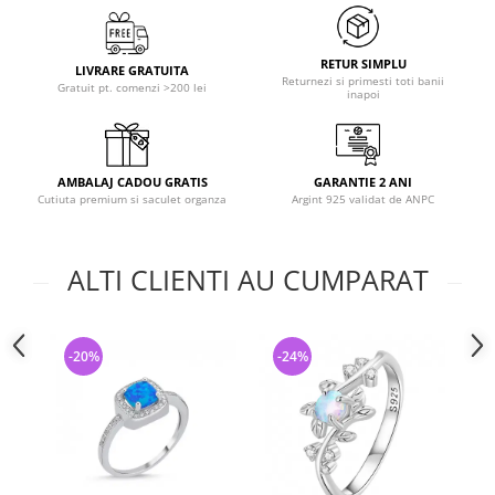
RETUR SIMPLU
LIVRARE GRATUITA
Returnezi si primesti toti banii
Gratuit pt. comenzi >200 lei
inapoi
AMBALAJ CADOU GRATIS
GARANTIE 2 ANI
Cutiuta premium si saculet organza
Argint 925 validat de ANPC
ALTI CLIENTI AU CUMPARAT
-20%
-24%