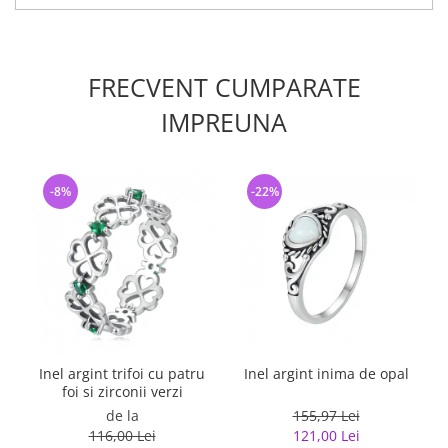
FRECVENT CUMPARATE
IMPREUNA
-8%
-22%
Inel argint trifoi cu patru
Inel argint inima de opal
foi si zirconii verzi
de la
155,97 Lei
116,00 Lei
121,00 Lei