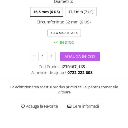
Diametru
:
16,5 mm (6 US)
17,3 mm (7 US)
Circumferinta
:
52 mm (6 US)
AFLA MARIMEA TA
IN STOC
ADAUGA IN COS
Cod Produs:
IZT0187_165
Ai nevoie de ajutor?
0722 222 608
La achizitionarea acestui produs primiti
11
Lei pentru comenzile
viitoare
Adauga la Favorite
Cere informatii