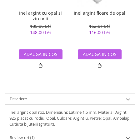
Inel argint cu opal si
Inel argint floare de opal
Br
zirconii
185,06 Lei
152,01 Lei
148,00 Lei
116,00 Lei
ADAUGA IN COS
ADAUGA IN COS
Descriere
Inel argint opal roz. Dimensiuni: Latime 1,5 mm. Material: Argint
925 placat cu rodiu, Opal. Culoare: Argintiu. Pietre: Opal. Ambalaj:
Cutiuta bijuterii (gratuit).
Review-uri
(1)