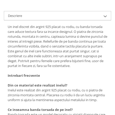
Descriere
Un inel discret din argint 925 placat cu rodiu, cu banda torsada
care aduce textura fara sa incarce designul. O piatra de zirconia
rotunda, montata in centru, capteaza lumina si devine punctul de
interes al intregii piese. Reliefurile de pe banda continua pe toata
circumferinta vizibila, dand o senzatie tactila placuta la purtare.
Este genul de inel care functioneaza atat purtat singur, cat si
combinat cu alte inele subtiri, intr-un aranjament suprapus pe
deget. Potrivit pentru femeile care prefera bijuterii fine, usor de
purtat in fiecare zi, fara sa fie ostentative.
Intrebari frecvente
Din ce material este realizat inelul?
Inelul este realizat din argint 925 placat cu rodiu, cu o piatra de
zirconia montata central. Placarea cu rodiu ii da un luciu argintiu
uniform si ajuta la mentinerea aspectului metalului in timp.
Ce inseamna banda torsada de pe inel?
Banda torsada este un model decorativ cu striatii diagonale care