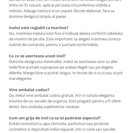
imita un fir rasucit, aplicat pe toata circumferinta vizibila a
inelului. Adauga textura si un aspect discret elaborat, fara sa
domine designul simplu al piesei.
Inelul este reglabil ca marime?
Nu, marimea inelului este fixa si trebuie aleasa conform tabelului
de marimi de pe site. Este important sa alegeti marimea corecta
inainte de comanda, pentru o purtare confortabila.
Cu ce se asorteaza acest inel?
Datorita designului minimalist, inelul se asorteaza usor cu alte
inele fine purtate suprapuse pe acelasi deget sau pe degete
diferite. Merge bine si purtat singur, in tinute de zi cu zi sau ocazii
mai elegante.
Vine ambalat cadou?
Da, inelul vine ambalat cadou gratuit, intr-o cutiuta eleganta
insotita de un saculet de organza. Este pregatit pentru a fi oferit
direct, fara ambalaj suplimentar necesar.
Cum am grija de inel ca sa isi pastreze aspectul?
Evitati contactul cu apa clorinata, parfumuri sau produse
cosmetice si depozitati inelul separat, intr-o cutie sau saculet,