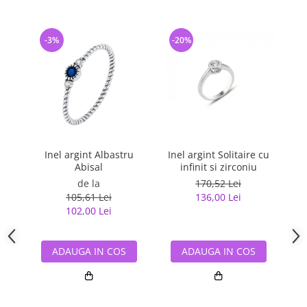
-3%
-20%
-
Inel argint Albastru
Inel argint Solitaire cu
I
Abisal
infinit si zirconiu
de la
170,52 Lei
105,61 Lei
136,00 Lei
102,00 Lei
ADAUGA IN COS
ADAUGA IN COS