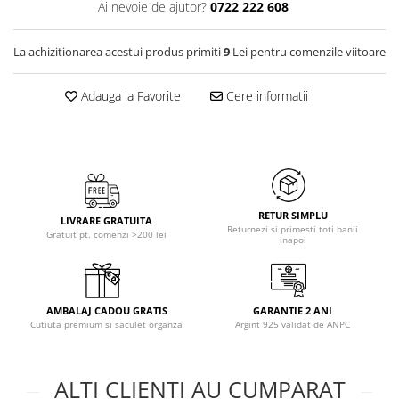
Ai nevoie de ajutor?
0722 222 608
La achizitionarea acestui produs primiti
9
Lei pentru comenzile viitoare
Adauga la Favorite
Cere informatii
RETUR SIMPLU
LIVRARE GRATUITA
Returnezi si primesti toti banii
Gratuit pt. comenzi >200 lei
inapoi
AMBALAJ CADOU GRATIS
GARANTIE 2 ANI
Cutiuta premium si saculet organza
Argint 925 validat de ANPC
ALTI CLIENTI AU CUMPARAT