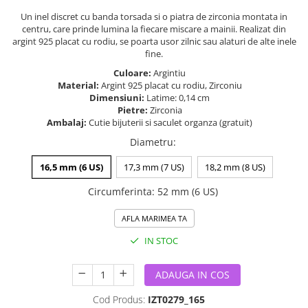
Un inel discret cu banda torsada si o piatra de zirconia montata in
centru, care prinde lumina la fiecare miscare a mainii. Realizat din
argint 925 placat cu rodiu, se poarta usor zilnic sau alaturi de alte inele
fine.
Culoare:
Argintiu
Material:
Argint 925 placat cu rodiu, Zirconiu
Dimensiuni:
Latime: 0,14 cm
Pietre:
Zirconia
Ambalaj:
Cutie bijuterii si saculet organza (gratuit)
Diametru
:
16,5 mm (6 US)
17,3 mm (7 US)
18,2 mm (8 US)
Circumferinta
:
52 mm (6 US)
AFLA MARIMEA TA
IN STOC
ADAUGA IN COS
Cod Produs:
IZT0279_165