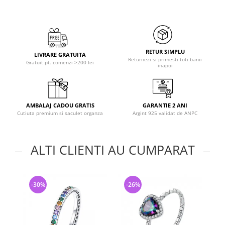
RETUR SIMPLU
LIVRARE GRATUITA
Returnezi si primesti toti banii
Gratuit pt. comenzi >200 lei
inapoi
AMBALAJ CADOU GRATIS
GARANTIE 2 ANI
Cutiuta premium si saculet organza
Argint 925 validat de ANPC
ALTI CLIENTI AU CUMPARAT
-30%
-26%
-