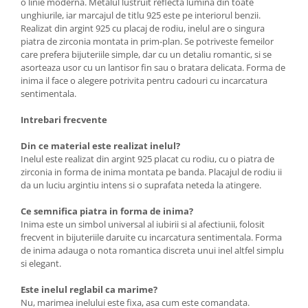
o linie moderna. Metalul lustruit reflecta lumina din toate
unghiurile, iar marcajul de titlu 925 este pe interiorul benzii.
Realizat din argint 925 cu placaj de rodiu, inelul are o singura
piatra de zirconia montata in prim-plan. Se potriveste femeilor
care prefera bijuteriile simple, dar cu un detaliu romantic, si se
asorteaza usor cu un lantisor fin sau o bratara delicata. Forma de
inima il face o alegere potrivita pentru cadouri cu incarcatura
sentimentala.
Intrebari frecvente
Din ce material este realizat inelul?
Inelul este realizat din argint 925 placat cu rodiu, cu o piatra de
zirconia in forma de inima montata pe banda. Placajul de rodiu ii
da un luciu argintiu intens si o suprafata neteda la atingere.
Ce semnifica piatra in forma de inima?
Inima este un simbol universal al iubirii si al afectiunii, folosit
frecvent in bijuteriile daruite cu incarcatura sentimentala. Forma
de inima adauga o nota romantica discreta unui inel altfel simplu
si elegant.
Este inelul reglabil ca marime?
Nu, marimea inelului este fixa, asa cum este comandata.