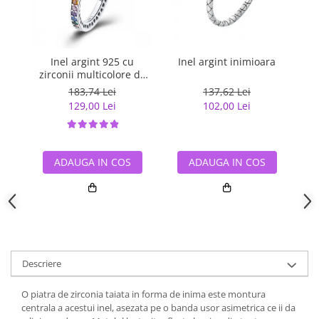
Inel argint 925 cu
Inel argint inimioara
In
zirconii multicolore de
jur imprejur - Be Elegant
183,74 Lei
137,62 Lei
IST0057
129,00 Lei
102,00 Lei
ADAUGA IN COS
ADAUGA IN COS
Descriere
O piatra de zirconia taiata in forma de inima este montura
centrala a acestui inel, asezata pe o banda usor asimetrica ce ii da