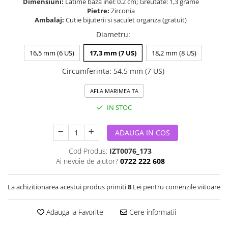
Dimensiuni:
Latime baza inel: 0.2 cm; Greutate: 1,3 grame
Pietre:
Zirconia
Ambalaj:
Cutie bijuterii si saculet organza (gratuit)
Diametru
:
16,5 mm (6 US)
17,3 mm (7 US)
18,2 mm (8 US)
Circumferinta
:
54,5 mm (7 US)
AFLA MARIMEA TA
IN STOC
ADAUGA IN COS
Cod Produs:
IZT0076_173
Ai nevoie de ajutor?
0722 222 608
La achizitionarea acestui produs primiti
8
Lei pentru comenzile viitoare
Adauga la Favorite
Cere informatii