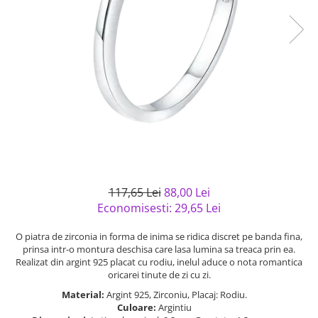
Bijuterii argint cu pietre
Pandantive mireasa
semipretioase
Bijuterii de Lux
Bijuterii argint placat cu aur
Bijuterii gotice si rock
Bijuterii argint cu diverse
Bijuterii Handmade
materiale
Bijuterii fantezie
Bijuterii argint cu murano
Casete si cutii de bijuterii
Bijuterii tungsten
Accesorii Piele
Cadouri
117,65 Lei
88,00 Lei
Solutii si lavete de curatare
Economisesti:
29,65
Lei
bijuterii argint
O piatra de zirconia in forma de inima se ridica discret pe banda fina,
prinsa intr-o montura deschisa care lasa lumina sa treaca prin ea.
Realizat din argint 925 placat cu rodiu, inelul aduce o nota romantica
oricarei tinute de zi cu zi.
Material:
Argint 925, Zirconiu, Placaj: Rodiu.
Culoare:
Argintiu