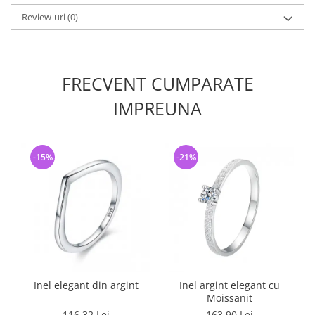
Review-uri
(0)
FRECVENT CUMPARATE
IMPREUNA
-15%
-21%
Inel elegant din argint
Inel argint elegant cu
Moissanit
116,32 Lei
163,90 Lei