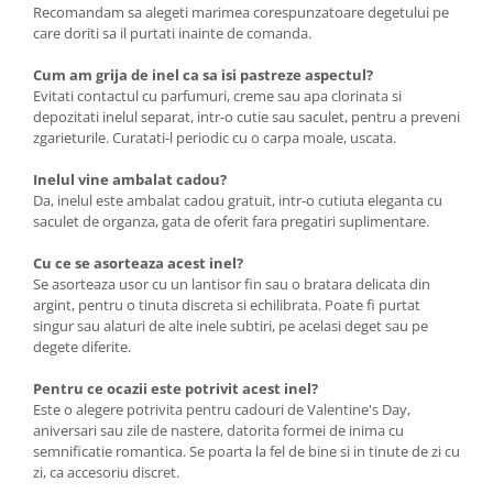
Recomandam sa alegeti marimea corespunzatoare degetului pe
care doriti sa il purtati inainte de comanda.
Cum am grija de inel ca sa isi pastreze aspectul?
Evitati contactul cu parfumuri, creme sau apa clorinata si
depozitati inelul separat, intr-o cutie sau saculet, pentru a preveni
zgarieturile. Curatati-l periodic cu o carpa moale, uscata.
Inelul vine ambalat cadou?
Da, inelul este ambalat cadou gratuit, intr-o cutiuta eleganta cu
saculet de organza, gata de oferit fara pregatiri suplimentare.
Cu ce se asorteaza acest inel?
Se asorteaza usor cu un lantisor fin sau o bratara delicata din
argint, pentru o tinuta discreta si echilibrata. Poate fi purtat
singur sau alaturi de alte inele subtiri, pe acelasi deget sau pe
degete diferite.
Pentru ce ocazii este potrivit acest inel?
Este o alegere potrivita pentru cadouri de Valentine's Day,
aniversari sau zile de nastere, datorita formei de inima cu
semnificatie romantica. Se poarta la fel de bine si in tinute de zi cu
zi, ca accesoriu discret.