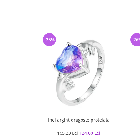
-25%
-26
Inel argint dragoste protejata
165,23 Lei
124,00 Lei