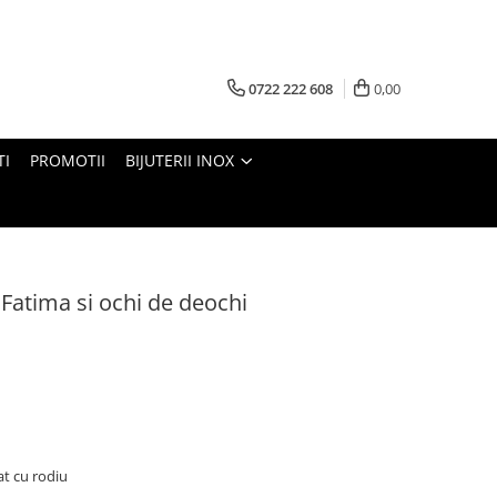
0722 222 608
0,00
TI
PROMOTII
BIJUTERII INOX
 Fatima si ochi de deochi
cat cu rodiu