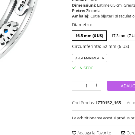
Dimensiuni:
Latime 0,5 cm, Greut
Pietre:
Zirconia
Ambalaj:
Cutie bijuterii si saculet 
Diametru
:
16,5 mm (6 US)
17,3 mm (7 U
Circumferinta
:
52 mm (6 US)
AFLA MARIMEA TA
IN STOC
ADAUG
Cod Produs:
IZT0152_165
Ai n
La achizitionarea acestui produs pr
Adauga la Favorite
Cere 