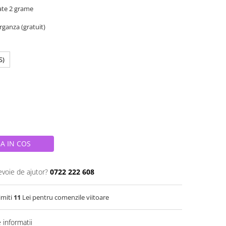
ate 2 grame
organza (gratuit)
S)
A IN COS
evoie de ajutor?
0722 222 608
imiti
11
Lei pentru comenzile viitoare
informatii