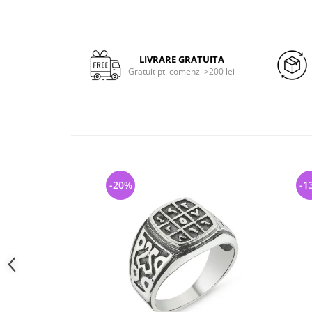
LIVRARE GRATUITA
Gratuit pt. comenzi >200 lei
-20%
-1