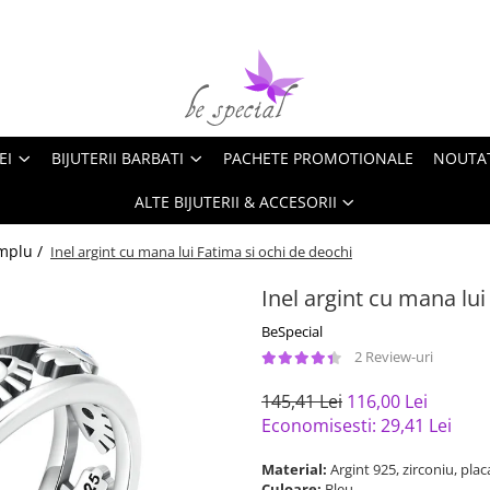
EI
BIJUTERII BARBATI
PACHETE PROMOTIONALE
NOUTA
ALTE BIJUTERII & ACCESORII
implu /
Inel argint cu mana lui Fatima si ochi de deochi
Inel argint cu mana lui
BeSpecial
2 Review-uri
145,41 Lei
116,00 Lei
Economisesti:
29,41
Lei
Material:
Argint 925, zirconiu, pla
Culoare:
Bleu