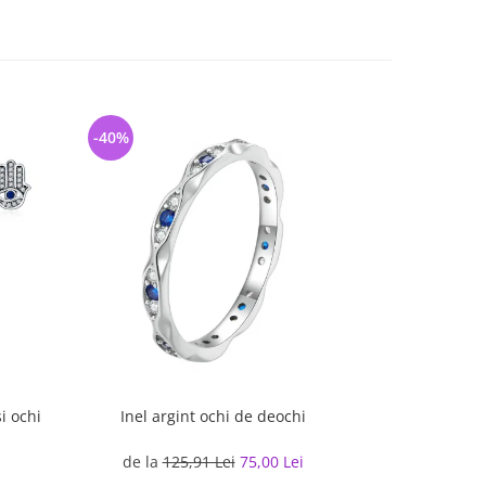
-40%
-27%
i ochi
Inel argint ochi de deochi
Inel argint cu 
de la
125,91 Lei
75,00 Lei
132,1