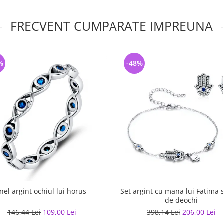
FRECVENT CUMPARATE IMPREUNA
%
-48%
Inel argint ochiul lui horus
Set argint cu mana lui Fatima s
de deochi
146,44 Lei
109,00 Lei
398,14 Lei
206,00 Lei