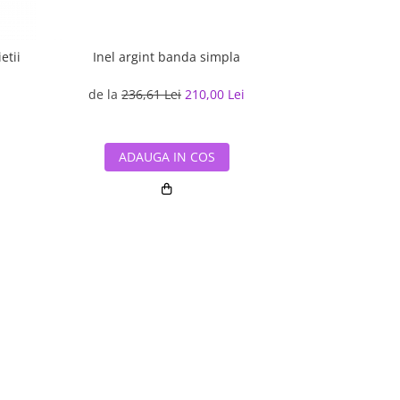
etii
Inel argint banda simpla
Inel argin
de la
236,61 Lei
210,00 Lei
de la
527,4
ADAUGA IN COS
ADAUG