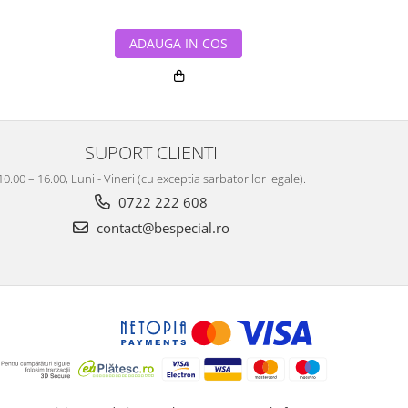
ADAUGA IN COS
ADA
SUPORT CLIENTI
10.00 – 16.00, Luni - Vineri (cu exceptia sarbatorilor legale).
0722 222 608
contact@bespecial.ro