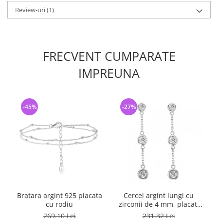
Review-uri
(1)
FRECVENT CUMPARATE
IMPREUNA
-45%
-27%
Bratara argint 925 placata
Cercei argint lungi cu
B
cu rodiu
zirconii de 4 mm, placati
cu rodiu
269,10 Lei
231,32 Lei