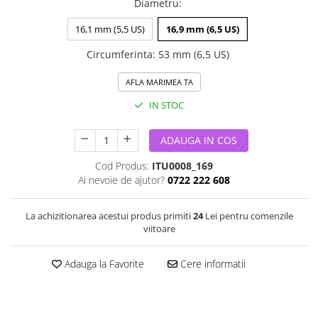
Diametru
:
16,1 mm (5,5 US)
16,9 mm (6,5 US)
Circumferinta
:
53 mm (6,5 US)
AFLA MARIMEA TA
IN STOC
ADAUGA IN COS
Cod Produs:
ITU0008_169
Ai nevoie de ajutor?
0722 222 608
La achizitionarea acestui produs primiti
24
Lei pentru comenzile
viitoare
Adauga la Favorite
Cere informatii