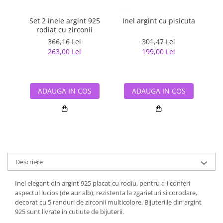
Set 2 inele argint 925
Inel argint cu pisicuta
Ine
rodiat cu zirconii
366,16 Lei
301,47 Lei
263,00 Lei
199,00 Lei
ADAUGA IN COS
ADAUGA IN COS
Descriere
Inel elegant din argint 925 placat cu rodiu, pentru a-i conferi
aspectul lucios (de aur alb), rezistenta la zgarieturi si corodare,
decorat cu 5 randuri de zirconii multicolore. Bijuteriile din argint
925 sunt livrate in cutiute de bijuterii.