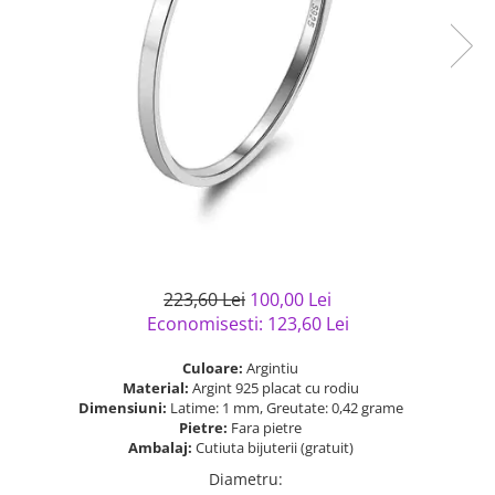
Bijuterii argint cu pietre
Pandantive mireasa
semipretioase
Bijuterii de Lux
Bijuterii argint placat cu aur
Bijuterii gotice si rock
Bijuterii argint cu diverse
Bijuterii Handmade
materiale
Bijuterii fantezie
Bijuterii argint cu murano
Casete si cutii de bijuterii
Bijuterii tungsten
Accesorii Piele
Cadouri
223,60 Lei
100,00 Lei
Solutii si lavete de curatare
Economisesti:
123,60
Lei
bijuterii argint
Culoare:
Argintiu
Material:
Argint 925 placat cu rodiu
Dimensiuni:
Latime: 1 mm, Greutate: 0,42 grame
Pietre:
Fara pietre
Ambalaj:
Cutiuta bijuterii (gratuit)
Diametru
: