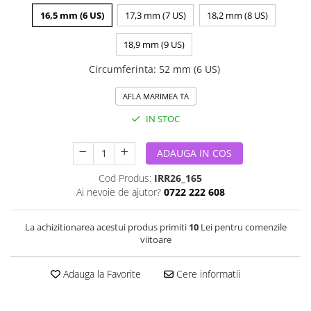
16,5 mm (6 US)
17,3 mm (7 US)
18,2 mm (8 US)
18,9 mm (9 US)
Circumferinta
:
52 mm (6 US)
AFLA MARIMEA TA
IN STOC
ADAUGA IN COS
Cod Produs:
IRR26_165
Ai nevoie de ajutor?
0722 222 608
La achizitionarea acestui produs primiti
10
Lei pentru comenzile
viitoare
Adauga la Favorite
Cere informatii