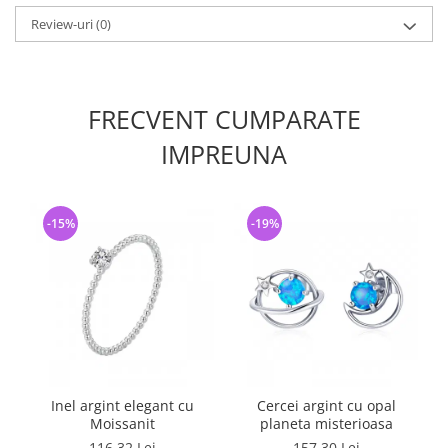
Review-uri
(0)
FRECVENT CUMPARATE
IMPREUNA
-15%
-19%
Inel argint elegant cu
Cercei argint cu opal
Moissanit
planeta misterioasa
116,32 Lei
157,30 Lei