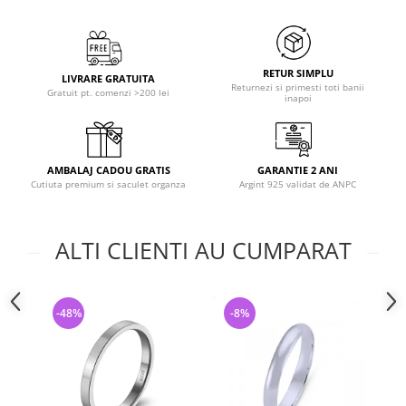
RETUR SIMPLU
LIVRARE GRATUITA
Returnezi si primesti toti banii
Gratuit pt. comenzi >200 lei
inapoi
AMBALAJ CADOU GRATIS
GARANTIE 2 ANI
Cutiuta premium si saculet organza
Argint 925 validat de ANPC
ALTI CLIENTI AU CUMPARAT
-48%
-8%
-