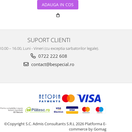
ADAUGA IN COS
ADA
SUPORT CLIENTI
10.00 – 16.00, Luni - Vineri (cu exceptia sarbatorilor legale).
0722 222 608
contact@bespecial.ro
©Copyright S.C. Admis Consultants S.R.L 2026
Platforma E-
commerce by Gomag