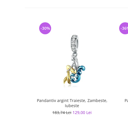
-30%
-36
Pandantiv argint Traieste, Zambeste,
P
Iubeste
183,74 Lei
129,00 Lei