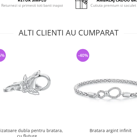
RETUR SIMPLU
AMBALAJ CADOU GR
Returnezi si primesti toti banii inapoi
Cutiuta premium si saculet
ALTI CLIENTI AU CUMPARAT
5%
-40%
izatoare dubla pentru bratara,
Bratara argint infinit
cu fluture