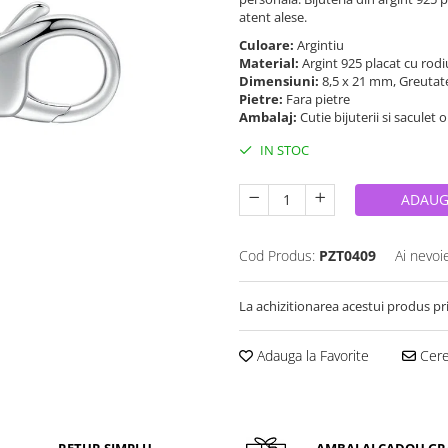
atent alese.
Culoare:
Argintiu
Material:
Argint 925 placat cu rod
Dimensiuni:
8,5 x 21 mm, Greutat
Pietre:
Fara pietre
Ambalaj:
Cutie bijuterii si saculet 
IN STOC
ADAUG
Cod Produs:
PZT0409
Ai nevoi
La achizitionarea acestui produs pr
Adauga la Favorite
Cere 