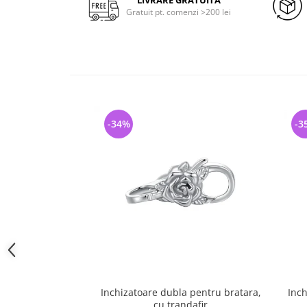
LIVRARE GRATUITA
Gratuit pt. comenzi >200 lei
-34%
-3
Inchizatoare dubla pentru bratara,
Inch
cu trandafir