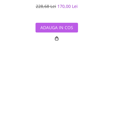
i
228,68 Lei
170,00 Lei
469,26 L
ADAUGA IN COS
ADAUG