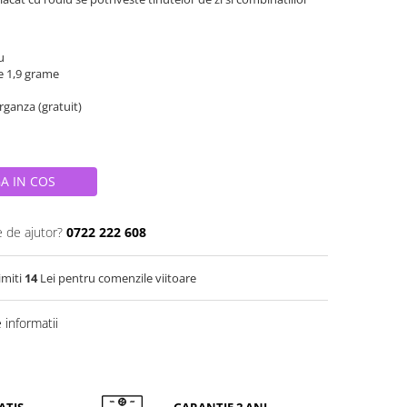
iu
e 1,9 grame
organza (gratuit)
A IN COS
e de ajutor?
0722 222 608
imiti
14
Lei pentru comenzile viitoare
informatii