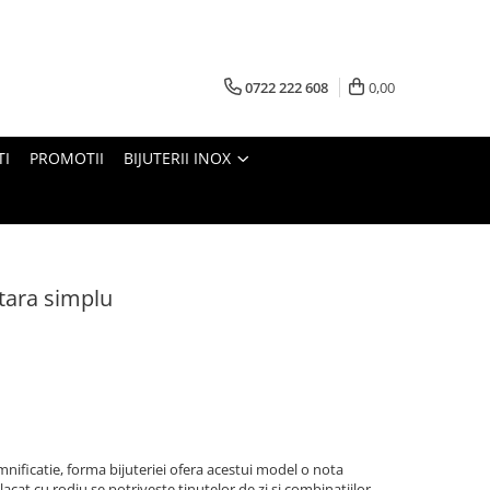
0722 222 608
0,00
TI
PROMOTII
BIJUTERII INOX
tara simplu
emnificatie, forma bijuteriei ofera acestui model o nota
lacat cu rodiu se potriveste tinutelor de zi si combinatiilor