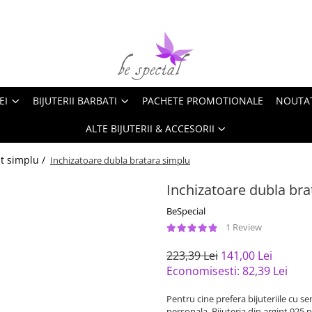
EI
BIJUTERII BARBATI
PACHETE PROMOTIONALE
NOUTA
ALTE BIJUTERII & ACCESORII
nt simplu /
Inchizatoare dubla bratara simplu
Inchizatoare dubla bra
BeSpecial
1 Review
223,39 Lei
141,00 Lei
Economisesti:
82,39
Lei
Pentru cine prefera bijuteriile cu s
personala. Bijuteria din argint 925 p