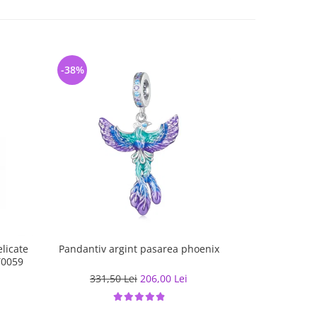
-38%
-32%
licate
Pandantiv argint pasarea phoenix
Cercei a
ST0059
331,50 Lei
206,00 Lei
206,70