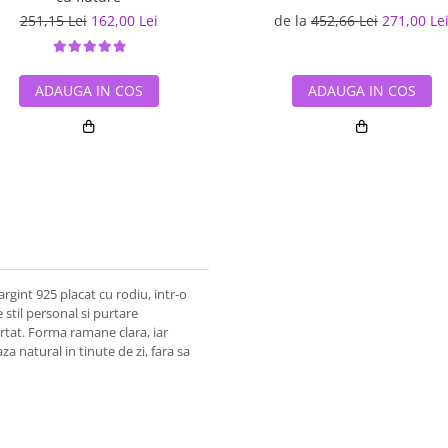
251,15 Lei
162,00 Lei
de la
452,66 Lei
271,00 Le
ADAUGA IN COS
ADAUGA IN COS
rgint 925 placat cu rodiu, intr-o
stil personal si purtare
urtat. Forma ramane clara, iar
za natural in tinute de zi, fara sa