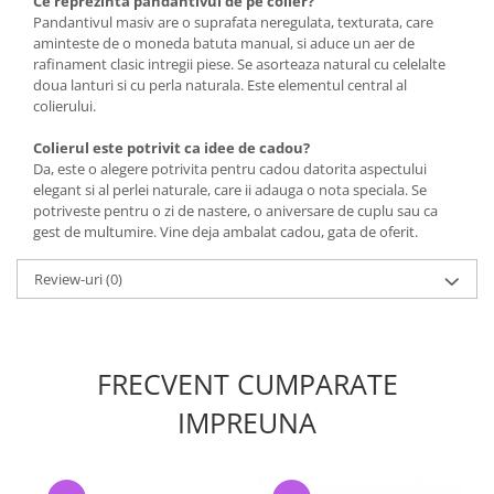
Ce reprezinta pandantivul de pe colier?
Pandantivul masiv are o suprafata neregulata, texturata, care
aminteste de o moneda batuta manual, si aduce un aer de
rafinament clasic intregii piese. Se asorteaza natural cu celelalte
doua lanturi si cu perla naturala. Este elementul central al
colierului.
Colierul este potrivit ca idee de cadou?
Da, este o alegere potrivita pentru cadou datorita aspectului
elegant si al perlei naturale, care ii adauga o nota speciala. Se
potriveste pentru o zi de nastere, o aniversare de cuplu sau ca
gest de multumire. Vine deja ambalat cadou, gata de oferit.
Review-uri
(0)
FRECVENT CUMPARATE
IMPREUNA