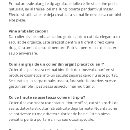
Primul are zale alungite tip agrafa, al doilea e fin si sustine perla
naturala, iar al treilea, cel mai lung, poarta pandantivul masiv.
Efectul stratificat este deja creat, fara sa mai fie nevoie sa combini
alte piese.
Vine ambalat cadou?
Da, colierul vine ambalat cadou gratuit, intr-o cutiuta eleganta cu
saculet de organza. Este pregatit pentru a fi oferit direct cuiva
drag, fara ambalaje suplimentare. Potrivit pentru o zi de nastere
sau o aniversare.
Cum am grija de un colier din argint placat cu aur?
Colierul se pastreaza cel mai bine ferit de umezeala, parfum si
produse cosmetice, intr-un saculet separat cand nu este purtat.
Se curata cu o carpa moale, uscata, fara solutii abrazive. Aceste
gesturi simple ii pastreaza aspectul mai mult timp.
Cu ce tinute se asorteaza colierul triplu?
Colierul se asorteaza usor atat cu tinute office, cat si cu rochii de
seara, datorita structurii stratificate deja formate. Nuanta aurie
se potriveste cu majoritatea culorilor de haine. Este o piesa
versatila pentru purtare zilnica sau ocazii speciale.