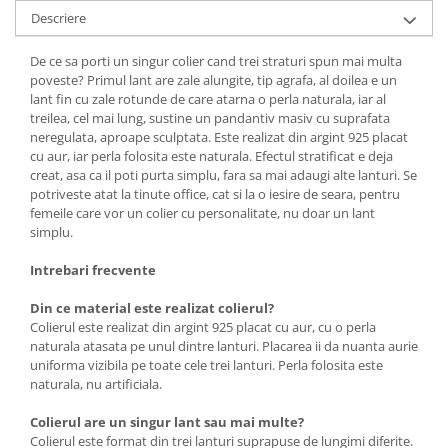
Descriere
De ce sa porti un singur colier cand trei straturi spun mai multa
poveste? Primul lant are zale alungite, tip agrafa, al doilea e un
lant fin cu zale rotunde de care atarna o perla naturala, iar al
treilea, cel mai lung, sustine un pandantiv masiv cu suprafata
neregulata, aproape sculptata. Este realizat din argint 925 placat
cu aur, iar perla folosita este naturala. Efectul stratificat e deja
creat, asa ca il poti purta simplu, fara sa mai adaugi alte lanturi. Se
potriveste atat la tinute office, cat si la o iesire de seara, pentru
femeile care vor un colier cu personalitate, nu doar un lant
simplu.
Intrebari frecvente
Din ce material este realizat colierul?
Colierul este realizat din argint 925 placat cu aur, cu o perla
naturala atasata pe unul dintre lanturi. Placarea ii da nuanta aurie
uniforma vizibila pe toate cele trei lanturi. Perla folosita este
naturala, nu artificiala.
Colierul are un singur lant sau mai multe?
Colierul este format din trei lanturi suprapuse de lungimi diferite.