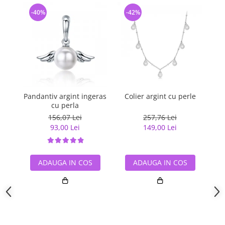
-40%
-42%
-
Pandantiv argint ingeras
Colier argint cu perle
Pan
cu perla
156,07 Lei
257,76 Lei
93,00 Lei
149,00 Lei
ADAUGA IN COS
ADAUGA IN COS