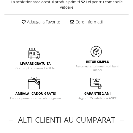
La achizitionarea acestui produs primiti
52
Lei pentru comenzile
viitoare
Adauga la Favorite
Cere informatii
RETUR SIMPLU
LIVRARE GRATUITA
Returnezi si primesti toti banii
Gratuit pt. comenzi >200 lei
inapoi
AMBALAJ CADOU GRATIS
GARANTIE 2 ANI
Cutiuta premium si saculet organza
Argint 925 validat de ANPC
ALTI CLIENTI AU CUMPARAT