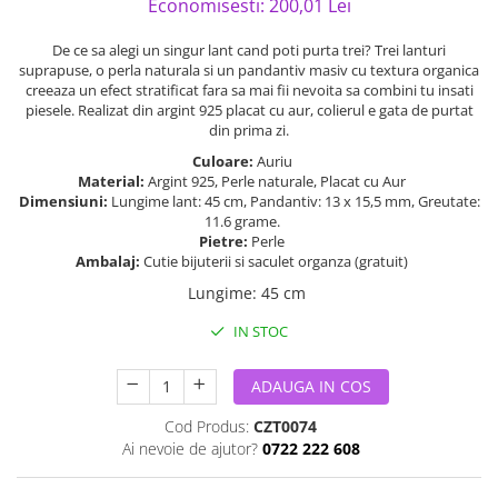
Economisesti:
200,01
Lei
De ce sa alegi un singur lant cand poti purta trei? Trei lanturi
suprapuse, o perla naturala si un pandantiv masiv cu textura organica
creeaza un efect stratificat fara sa mai fii nevoita sa combini tu insati
piesele. Realizat din argint 925 placat cu aur, colierul e gata de purtat
din prima zi.
Culoare:
Auriu
Material:
Argint 925, Perle naturale, Placat cu Aur
Dimensiuni:
Lungime lant: 45 cm, Pandantiv: 13 x 15,5 mm, Greutate:
11.6 grame.
Pietre:
Perle
Ambalaj:
Cutie bijuterii si saculet organza (gratuit)
Lungime
:
45 cm
IN STOC
ADAUGA IN COS
Cod Produs:
CZT0074
Ai nevoie de ajutor?
0722 222 608