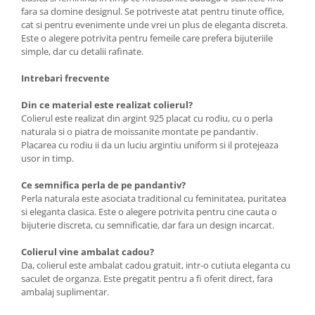
fara sa domine designul. Se potriveste atat pentru tinute office,
cat si pentru evenimente unde vrei un plus de eleganta discreta.
Este o alegere potrivita pentru femeile care prefera bijuteriile
simple, dar cu detalii rafinate.
Intrebari frecvente
Din ce material este realizat colierul?
Colierul este realizat din argint 925 placat cu rodiu, cu o perla
naturala si o piatra de moissanite montate pe pandantiv.
Placarea cu rodiu ii da un luciu argintiu uniform si il protejeaza
usor in timp.
Ce semnifica perla de pe pandantiv?
Perla naturala este asociata traditional cu feminitatea, puritatea
si eleganta clasica. Este o alegere potrivita pentru cine cauta o
bijuterie discreta, cu semnificatie, dar fara un design incarcat.
Colierul vine ambalat cadou?
Da, colierul este ambalat cadou gratuit, intr-o cutiuta eleganta cu
saculet de organza. Este pregatit pentru a fi oferit direct, fara
ambalaj suplimentar.