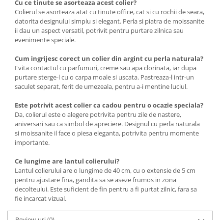
Cu ce tinute se asorteaza acest colier?
Colierul se asorteaza atat cu tinute office, cat si cu rochii de seara,
datorita designului simplu si elegant. Perla si piatra de moissanite
ii dau un aspect versatil, potrivit pentru purtare zilnica sau
evenimente speciale.
Cum ingrijesc corect un colier din argint cu perla naturala?
Evita contactul cu parfumuri, creme sau apa clorinata, iar dupa
purtare sterge-l cu o carpa moale si uscata. Pastreaza-l intr-un
saculet separat, ferit de umezeala, pentru a-i mentine luciul.
Este potrivit acest colier ca cadou pentru o ocazie speciala?
Da, colierul este o alegere potrivita pentru zile de nastere,
aniversari sau ca simbol de apreciere. Designul cu perla naturala
si moissanite il face o piesa eleganta, potrivita pentru momente
importante.
Ce lungime are lantul colierului?
Lantul colierului are o lungime de 40 cm, cu o extensie de 5 cm
pentru ajustare fina, gandita sa se aseze frumos in zona
decolteului. Este suficient de fin pentru a fi purtat zilnic, fara sa
fie incarcat vizual.
Review-uri
(0)