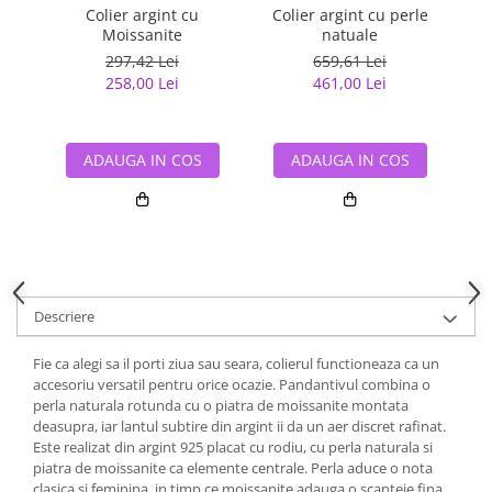
Colier argint cu
Colier argint cu perle
C
Moissanite
natuale
297,42 Lei
659,61 Lei
258,00 Lei
461,00 Lei
ADAUGA IN COS
ADAUGA IN COS
Descriere
Fie ca alegi sa il porti ziua sau seara, colierul functioneaza ca un
accesoriu versatil pentru orice ocazie. Pandantivul combina o
perla naturala rotunda cu o piatra de moissanite montata
deasupra, iar lantul subtire din argint ii da un aer discret rafinat.
Este realizat din argint 925 placat cu rodiu, cu perla naturala si
piatra de moissanite ca elemente centrale. Perla aduce o nota
clasica si feminina, in timp ce moissanite adauga o scanteie fina