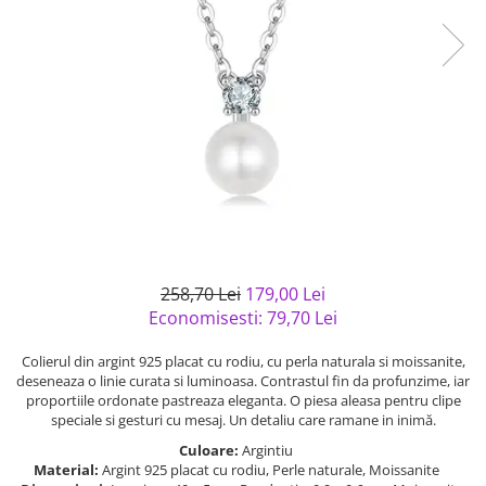
Bijuterii argint cu pietre
Pandantive mireasa
semipretioase
Bijuterii de Lux
Bijuterii argint placat cu aur
Bijuterii gotice si rock
Bijuterii argint cu diverse
Bijuterii Handmade
materiale
Bijuterii fantezie
Bijuterii argint cu murano
Casete si cutii de bijuterii
Bijuterii tungsten
Accesorii Piele
Cadouri
258,70 Lei
179,00 Lei
Solutii si lavete de curatare
Economisesti:
79,70
Lei
bijuterii argint
Colierul din argint 925 placat cu rodiu, cu perla naturala si moissanite,
deseneaza o linie curata si luminoasa. Contrastul fin da profunzime, iar
proportiile ordonate pastreaza eleganta. O piesa aleasa pentru clipe
speciale si gesturi cu mesaj. Un detaliu care ramane in inimă.
Culoare:
Argintiu
Material:
Argint 925 placat cu rodiu, Perle naturale, Moissanite