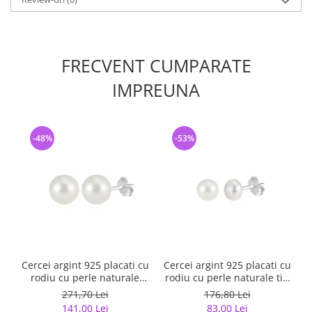
FRECVENT CUMPARATE
IMPREUNA
-48%
-53%
Cercei argint 925 placati cu
Cercei argint 925 placati cu
rodiu cu perle naturale
rodiu cu perle naturale tip
rotunde
buton
271,70 Lei
176,80 Lei
141,00 Lei
83,00 Lei