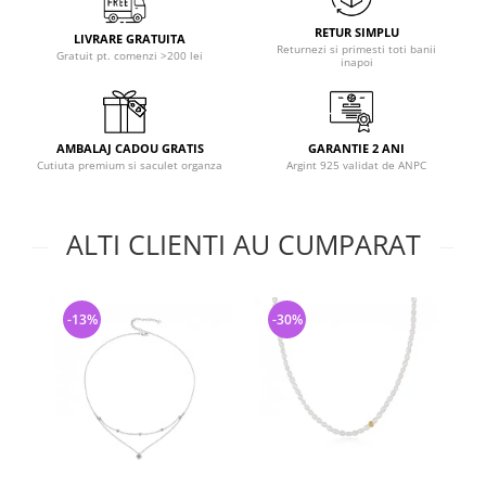
RETUR SIMPLU
LIVRARE GRATUITA
Returnezi si primesti toti banii
Gratuit pt. comenzi >200 lei
inapoi
AMBALAJ CADOU GRATIS
GARANTIE 2 ANI
Cutiuta premium si saculet organza
Argint 925 validat de ANPC
ALTI CLIENTI AU CUMPARAT
-13%
-30%
-