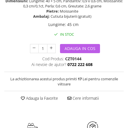
Dimensiuni:
Lungime: 40 + 5 cm, Pandantiv: 0,9 x 0,6 cm, Moissanite:
0,3 cm/0,1ct, Perla: 0,6 cm, Greutate: 2,6 grame
Pietre:
Moissanite
Ambalaj:
Cutiuta bijuterii (gratuit)
Lungime
:
45 cm
IN STOC
ADAUGA IN COS
Cod Produs:
CZT0144
Ai nevoie de ajutor?
0722 222 608
La achizitionarea acestui produs primiti
17
Lei pentru comenzile
viitoare
Adauga la Favorite
Cere informatii