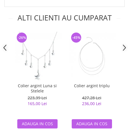
ALTI CLIENTI AU CUMPARAT
-26%
-45%
-
Colier argint Luna si
Colier argint triplu
Co
Stelele
223,39 Lei
427,28 Lei
165,00 Lei
236,00 Lei
ADAUGA IN COS
ADAUGA IN COS