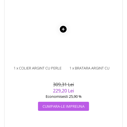
1 x COLIER ARGINT CU PERLE
1 x BRATARA ARGINT CU
AUSTRALIENE (IMITATII)
PERLE AUSTRALIENE
(IMITATII), 21 CM
309,31 Lei
229,20 Lei
Economisesti 25,90 %
CUMPARA-LE IMPREUNA