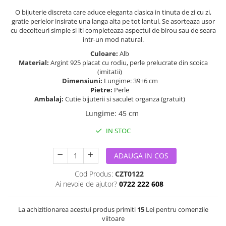
O bijuterie discreta care aduce eleganta clasica in tinuta de zi cu zi,
gratie perlelor insirate una langa alta pe tot lantul. Se asorteaza usor
cu decolteuri simple si iti completeaza aspectul de birou sau de seara
intr-un mod natural.
Culoare:
Alb
Material:
Argint 925 placat cu rodiu, perle prelucrate din scoica
(imitatii)
Dimensiuni:
Lungime: 39+6 cm
Pietre:
Perle
Ambalaj:
Cutie bijuterii si saculet organza (gratuit)
Lungime
:
45 cm
IN STOC
ADAUGA IN COS
Cod Produs:
CZT0122
Ai nevoie de ajutor?
0722 222 608
La achizitionarea acestui produs primiti
15
Lei pentru comenzile
viitoare