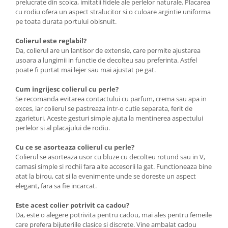
prelucrate din scoica, imitatii fidele ale perlelor naturale. Placarea
cu rodiu ofera un aspect stralucitor si o culoare argintie uniforma
pe toata durata portului obisnuit.
Colierul este reglabil?
Da, colierul are un lantisor de extensie, care permite ajustarea
usoara a lungimii in functie de decolteu sau preferinta. Astfel
poate fi purtat mai lejer sau mai ajustat pe gat.
Cum ingrijesc colierul cu perle?
Se recomanda evitarea contactului cu parfum, crema sau apa in
exces, iar colierul se pastreaza intr-o cutie separata, ferit de
zgarieturi. Aceste gesturi simple ajuta la mentinerea aspectului
perlelor si al placajului de rodiu.
Cu ce se asorteaza colierul cu perle?
Colierul se asorteaza usor cu bluze cu decolteu rotund sau in V,
camasi simple si rochii fara alte accesorii la gat. Functioneaza bine
atat la birou, cat si la evenimente unde se doreste un aspect
elegant, fara sa fie incarcat.
Este acest colier potrivit ca cadou?
Da, este o alegere potrivita pentru cadou, mai ales pentru femeile
care prefera bijuteriile clasice si discrete. Vine ambalat cadou