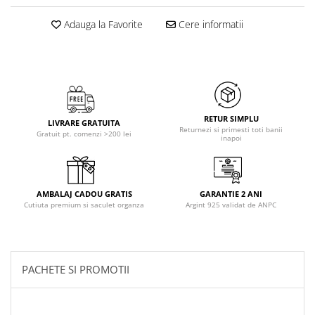
Adauga la Favorite
Cere informatii
RETUR SIMPLU
LIVRARE GRATUITA
Returnezi si primesti toti banii
Gratuit pt. comenzi >200 lei
inapoi
AMBALAJ CADOU GRATIS
GARANTIE 2 ANI
Cutiuta premium si saculet organza
Argint 925 validat de ANPC
PACHETE SI PROMOTII