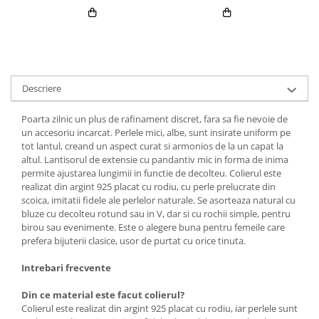
Descriere
Poarta zilnic un plus de rafinament discret, fara sa fie nevoie de
un accesoriu incarcat. Perlele mici, albe, sunt insirate uniform pe
tot lantul, creand un aspect curat si armonios de la un capat la
altul. Lantisorul de extensie cu pandantiv mic in forma de inima
permite ajustarea lungimii in functie de decolteu. Colierul este
realizat din argint 925 placat cu rodiu, cu perle prelucrate din
scoica, imitatii fidele ale perlelor naturale. Se asorteaza natural cu
bluze cu decolteu rotund sau in V, dar si cu rochii simple, pentru
birou sau evenimente. Este o alegere buna pentru femeile care
prefera bijuterii clasice, usor de purtat cu orice tinuta.
Intrebari frecvente
Din ce material este facut colierul?
Colierul este realizat din argint 925 placat cu rodiu, iar perlele sunt