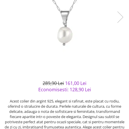
Bijuterii argint cu pietre
Pandantive mireasa
semipretioase
Bijuterii de Lux
Bijuterii argint placat cu aur
Bijuterii gotice si rock
Bijuterii argint cu diverse
Bijuterii Handmade
materiale
Bijuterii fantezie
Bijuterii argint cu murano
Casete si cutii de bijuterii
Bijuterii tungsten
Accesorii Piele
Cadouri
Solutii si lavete de curatare
289,90 Lei
161,00 Lei
bijuterii argint
Economisesti:
128,90
Lei
Acest colier din argint 925, elegant si rafinat, este placat cu rodiu,
oferind o stralucire de durata. Perlele naturale de cultura, cu forme
delicate, adauga o nota de sofisticare si feminitate, transformand
fiecare aparitie intr-o poveste de eleganta. Designul sau subtil se
potriveste perfect atat pentru ocazii speciale, cat si pentru momentele
de zi cu zi, imbratisand frumusetea autentica. Alege acest colier pentru