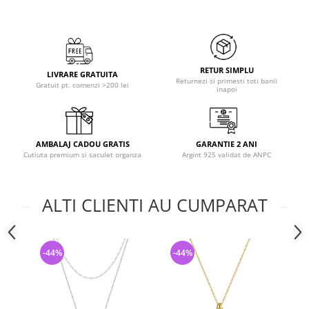
RETUR SIMPLU
LIVRARE GRATUITA
Returnezi si primesti toti banii
Gratuit pt. comenzi >200 lei
inapoi
AMBALAJ CADOU GRATIS
GARANTIE 2 ANI
Cutiuta premium si saculet organza
Argint 925 validat de ANPC
ALTI CLIENTI AU CUMPARAT
-44%
-44%
-