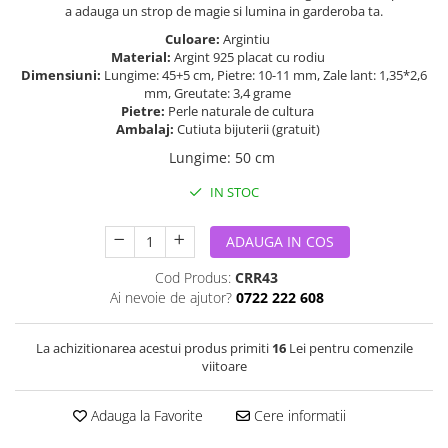
a adauga un strop de magie si lumina in garderoba ta.
Culoare:
Argintiu
Material:
Argint 925 placat cu rodiu
Dimensiuni:
Lungime: 45+5 cm, Pietre: 10-11 mm, Zale lant: 1,35*2,6
mm, Greutate: 3,4 grame
Pietre:
Perle naturale de cultura
Ambalaj:
Cutiuta bijuterii (gratuit)
Lungime
:
50 cm
IN STOC
ADAUGA IN COS
Cod Produs:
CRR43
Ai nevoie de ajutor?
0722 222 608
La achizitionarea acestui produs primiti
16
Lei pentru comenzile
viitoare
Adauga la Favorite
Cere informatii