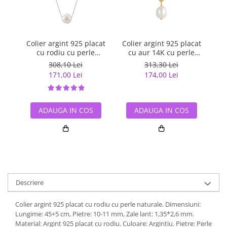
Colier argint 925 placat
Colier argint 925 placat
Co
cu rodiu cu perle
cu aur 14K cu perle
naturale
naturale
308,10 Lei
313,30 Lei
171,00 Lei
174,00 Lei
ADAUGA IN COS
ADAUGA IN COS
Descriere
Colier argint 925 placat cu rodiu cu perle naturale. Dimensiuni:
Lungime: 45+5 cm, Pietre: 10-11 mm, Zale lant: 1,35*2,6 mm.
Material: Argint 925 placat cu rodiu. Culoare: Argintiu. Pietre: Perle