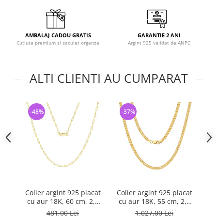
AMBALAJ CADOU GRATIS
GARANTIE 2 ANI
Cutiuta premium si saculet organza
Argint 925 validat de ANPC
ALTI CLIENTI AU CUMPARAT
-48%
-37%
-
Colier argint 925 placat
Colier argint 925 placat
Co
cu aur 18K, 60 cm, 2,2
cu aur 18K, 55 cm, 2,5
c
mm
mm
UN
481,00 Lei
1.027,00 Lei