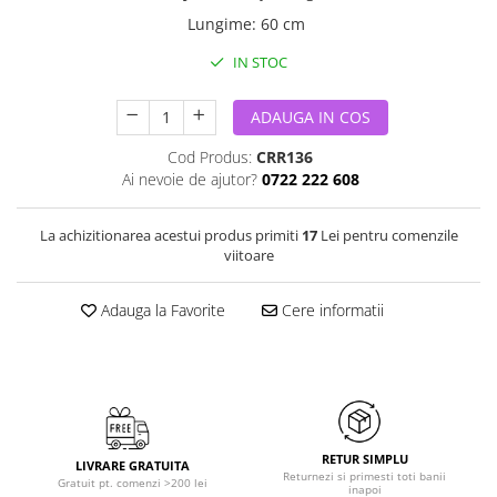
Lungime
:
60 cm
IN STOC
ADAUGA IN COS
Cod Produs:
CRR136
Ai nevoie de ajutor?
0722 222 608
La achizitionarea acestui produs primiti
17
Lei pentru comenzile
viitoare
Adauga la Favorite
Cere informatii
RETUR SIMPLU
LIVRARE GRATUITA
Returnezi si primesti toti banii
Gratuit pt. comenzi >200 lei
inapoi