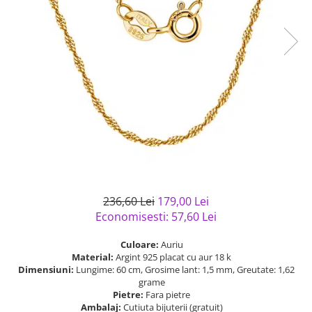
Bijuterii argint cu pietre
Pandantive mireasa
semipretioase
Bijuterii de Lux
Bijuterii argint placat cu aur
Bijuterii gotice si rock
Bijuterii argint cu diverse
Bijuterii Handmade
materiale
Bijuterii fantezie
Bijuterii argint cu murano
Casete si cutii de bijuterii
Bijuterii tungsten
Accesorii Piele
Cadouri
Solutii si lavete de curatare
236,60 Lei
179,00 Lei
bijuterii argint
Economisesti:
57,60
Lei
Culoare:
Auriu
Material:
Argint 925 placat cu aur 18 k
Dimensiuni:
Lungime: 60 cm, Grosime lant: 1,5 mm, Greutate: 1,62
grame
Pietre:
Fara pietre
Ambalaj:
Cutiuta bijuterii (gratuit)