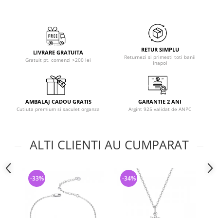
RETUR SIMPLU
LIVRARE GRATUITA
Returnezi si primesti toti banii
Gratuit pt. comenzi >200 lei
inapoi
AMBALAJ CADOU GRATIS
GARANTIE 2 ANI
Cutiuta premium si saculet organza
Argint 925 validat de ANPC
ALTI CLIENTI AU CUMPARAT
-33%
-34%