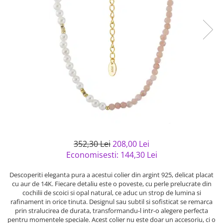
Bijuterii argint cu pietre
Pandantive mireasa
semipretioase
Bijuterii de Lux
Bijuterii argint placat cu aur
Bijuterii gotice si rock
Bijuterii argint cu diverse
Bijuterii Handmade
materiale
Bijuterii fantezie
Bijuterii argint cu murano
Casete si cutii de bijuterii
Bijuterii tungsten
Accesorii Piele
Cadouri
Solutii si lavete de curatare
352,30 Lei
208,00 Lei
bijuterii argint
Economisesti:
144,30
Lei
Descoperiti eleganta pura a acestui colier din argint 925, delicat placat
cu aur de 14K. Fiecare detaliu este o poveste, cu perle prelucrate din
cochilii de scoici si opal natural, ce aduc un strop de lumina si
rafinament in orice tinuta. Designul sau subtil si sofisticat se remarca
prin stralucirea de durata, transformandu-l intr-o alegere perfecta
pentru momentele speciale. Acest colier nu este doar un accesoriu, ci o