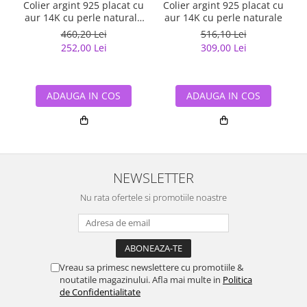
Colier argint 925 placat cu
Colier argint 925 placat cu
aur 14K cu perle naturale
aur 14K cu perle naturale
si zirconiu
460,20 Lei
516,10 Lei
252,00 Lei
309,00 Lei
ADAUGA IN COS
ADAUGA IN COS
NEWSLETTER
Nu rata ofertele si promotiile noastre
Vreau sa primesc newslettere cu promotiile &
noutatile magazinului. Afla mai multe in
Politica
de Confidentialitate