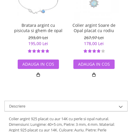
Bratara argint cu
Colier argint Soare de
Br
pisicuta si ghem de opal
Opal placat cu rodiu
293,01 Lei
267,97 Lei
195,00 Lei
178,00 Lei
ADAUGA IN COS
ADAUGA IN COS
Descriere
Colier argint 925 placat cu aur 14K cu perle si opal natural.
Dimensiuni: Lungime: 40+5 cm, Pietre: 3 mm, 4 mm. Material:
Argint 925 placat cu aur 14K. Culoare: Auriu. Pietre: Perle