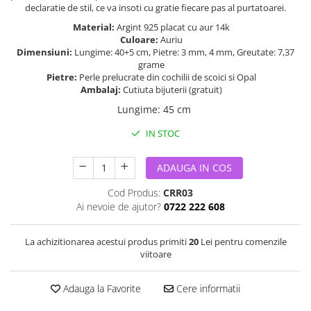
declaratie de stil, ce va insoti cu gratie fiecare pas al purtatoarei.
Material:
Argint 925 placat cu aur 14k
Culoare:
Auriu
Dimensiuni:
Lungime: 40+5 cm, Pietre: 3 mm, 4 mm, Greutate: 7,37
grame
Pietre:
Perle prelucrate din cochilii de scoici si Opal
Ambalaj:
Cutiuta bijuterii (gratuit)
Lungime
:
45 cm
IN STOC
ADAUGA IN COS
Cod Produs:
CRR03
Ai nevoie de ajutor?
0722 222 608
La achizitionarea acestui produs primiti
20
Lei pentru comenzile
viitoare
Adauga la Favorite
Cere informatii