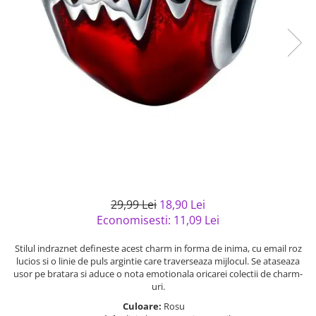
Bijuterii argint cu pietre
Pandantive mireasa
semipretioase
Bijuterii de Lux
Bijuterii argint placat cu aur
Bijuterii gotice si rock
Bijuterii argint cu diverse
Bijuterii Handmade
materiale
Bijuterii fantezie
Bijuterii argint cu murano
Casete si cutii de bijuterii
Bijuterii tungsten
Accesorii Piele
Cadouri
Solutii si lavete de curatare
29,99 Lei
18,90 Lei
bijuterii argint
Economisesti:
11,09
Lei
Stilul indraznet defineste acest charm in forma de inima, cu email roz
lucios si o linie de puls argintie care traverseaza mijlocul. Se ataseaza
usor pe bratara si aduce o nota emotionala oricarei colectii de charm-
uri.
Culoare:
Rosu