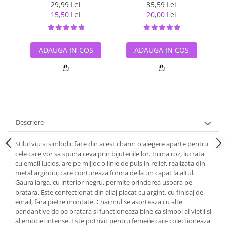
talismane BST0002
29,99 Lei
35,59 Lei
15,50 Lei
20,00 Lei
ADAUGA IN COS
ADAUGA IN COS
Descriere
Stilul viu si simbolic face din acest charm o alegere aparte pentru
cele care vor sa spuna ceva prin bijuteriile lor. Inima roz, lucrata
cu email lucios, are pe mijloc o linie de puls in relief, realizata din
metal argintiu, care contureaza forma de la un capat la altul.
Gaura larga, cu interior negru, permite prinderea usoara pe
bratara. Este confectionat din aliaj placat cu argint, cu finisaj de
email, fara pietre montate. Charmul se asorteaza cu alte
pandantive de pe bratara si functioneaza bine ca simbol al vietii si
al emotiei intense. Este potrivit pentru femeile care colectioneaza