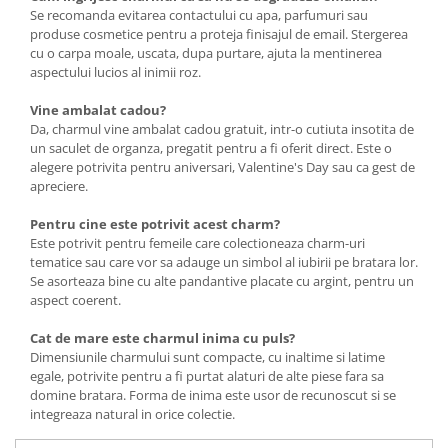
Se recomanda evitarea contactului cu apa, parfumuri sau
produse cosmetice pentru a proteja finisajul de email. Stergerea
cu o carpa moale, uscata, dupa purtare, ajuta la mentinerea
aspectului lucios al inimii roz.
Vine ambalat cadou?
Da, charmul vine ambalat cadou gratuit, intr-o cutiuta insotita de
un saculet de organza, pregatit pentru a fi oferit direct. Este o
alegere potrivita pentru aniversari, Valentine's Day sau ca gest de
apreciere.
Pentru cine este potrivit acest charm?
Este potrivit pentru femeile care colectioneaza charm-uri
tematice sau care vor sa adauge un simbol al iubirii pe bratara lor.
Se asorteaza bine cu alte pandantive placate cu argint, pentru un
aspect coerent.
Cat de mare este charmul inima cu puls?
Dimensiunile charmului sunt compacte, cu inaltime si latime
egale, potrivite pentru a fi purtat alaturi de alte piese fara sa
domine bratara. Forma de inima este usor de recunoscut si se
integreaza natural in orice colectie.