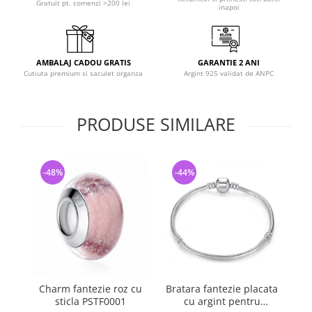
Gratuit pt. comenzi >200 lei
inapoi
AMBALAJ CADOU GRATIS
GARANTIE 2 ANI
Cutiuta premium si saculet organza
Argint 925 validat de ANPC
PRODUSE SIMILARE
-48%
-44%
-
Charm fantezie roz cu
Bratara fantezie placata
C
sticla PSTF0001
cu argint pentru