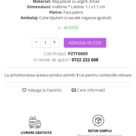
Material:
Aliaj placat cu argint, Email
Dimensiuni:
Inaltime * Latime: 1,1 x1,1 cm
Pietre:
Fara pietre
Ambalaj:
Cutie bijuterii si saculet organza (gratuit)
IN STOC
ADAUGA IN COS
Cod Produs:
PZTF0009
Ai nevoie de ajutor?
0722 222 608
La achizitionarea acestui produs primiti
1
Lei pentru comenzile viitoare
Adauga la Favorite
Cere informatii
RETUR SIMPLU
LIVRARE GRATUITA
Returnezi si primesti toti banii