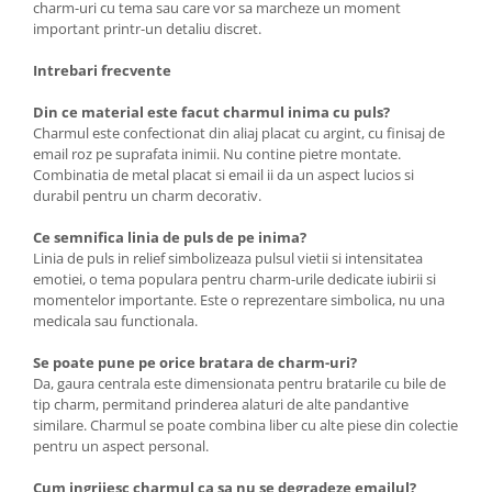
charm-uri cu tema sau care vor sa marcheze un moment
important printr-un detaliu discret.
Intrebari frecvente
Din ce material este facut charmul inima cu puls?
Charmul este confectionat din aliaj placat cu argint, cu finisaj de
email roz pe suprafata inimii. Nu contine pietre montate.
Combinatia de metal placat si email ii da un aspect lucios si
durabil pentru un charm decorativ.
Ce semnifica linia de puls de pe inima?
Linia de puls in relief simbolizeaza pulsul vietii si intensitatea
emotiei, o tema populara pentru charm-urile dedicate iubirii si
momentelor importante. Este o reprezentare simbolica, nu una
medicala sau functionala.
Se poate pune pe orice bratara de charm-uri?
Da, gaura centrala este dimensionata pentru bratarile cu bile de
tip charm, permitand prinderea alaturi de alte pandantive
similare. Charmul se poate combina liber cu alte piese din colectie
pentru un aspect personal.
Cum ingrijesc charmul ca sa nu se degradeze emailul?