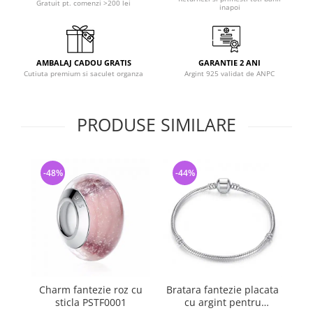
Gratuit pt. comenzi >200 lei
inapoi
AMBALAJ CADOU GRATIS
GARANTIE 2 ANI
Cutiuta premium si saculet organza
Argint 925 validat de ANPC
PRODUSE SIMILARE
-48%
-44%
-
Charm fantezie roz cu
Bratara fantezie placata
C
sticla PSTF0001
cu argint pentru