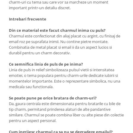
charm-uri cu tema sau care vor sa marcheze un moment
important printr-un detaliu discret.
Intrebari frecvente
Din ce material este facut charmul inima cu puls?
Charmul este confectionat din aliaj placat cu argint, cu finisaj de
email roz pe suprafata inimii. Nu contine pietre montate.
Combinatia de metal placat si email ii da un aspect lucios si
durabil pentru un charm decorativ.
Ce semnifica linia de puls de pe inima?
Linia de puls in relief simbolizeaza pulsul vietii si intensitatea
emotiei, o tema populara pentru charm-urile dedicate iubirii si
momentelor importante. Este o reprezentare simbolica, nu una
medicala sau functionala.
Se poate pune pe orice bratara de charm-uri?
Da, gaura centrala este dimensionata pentru bratarile cu bile de
tip charm, permitand prinderea alaturi de alte pandantive
similare. Charmul se poate combina liber cu alte piese din colectie
pentru un aspect personal.
Cum ingrijesc charmul ca sa nu se degradeze emailul?