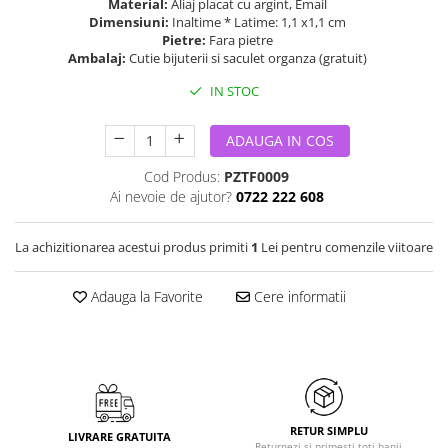
Material:
Aliaj placat cu argint, Email
Dimensiuni:
Inaltime * Latime: 1,1 x1,1 cm
Pietre:
Fara pietre
Ambalaj:
Cutie bijuterii si saculet organza (gratuit)
IN STOC
ADAUGA IN COS
Cod Produs:
PZTF0009
Ai nevoie de ajutor?
0722 222 608
La achizitionarea acestui produs primiti
1
Lei pentru comenzile viitoare
Adauga la Favorite
Cere informatii
RETUR SIMPLU
LIVRARE GRATUITA
Returnezi si primesti toti banii