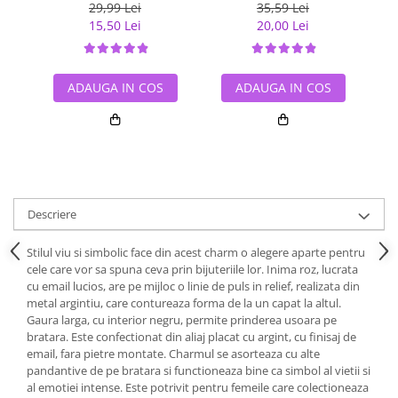
talismane BST0002
29,99 Lei
35,59 Lei
15,50 Lei
20,00 Lei
ADAUGA IN COS
ADAUGA IN COS
Descriere
Stilul viu si simbolic face din acest charm o alegere aparte pentru
cele care vor sa spuna ceva prin bijuteriile lor. Inima roz, lucrata
cu email lucios, are pe mijloc o linie de puls in relief, realizata din
metal argintiu, care contureaza forma de la un capat la altul.
Gaura larga, cu interior negru, permite prinderea usoara pe
bratara. Este confectionat din aliaj placat cu argint, cu finisaj de
email, fara pietre montate. Charmul se asorteaza cu alte
pandantive de pe bratara si functioneaza bine ca simbol al vietii si
al emotiei intense. Este potrivit pentru femeile care colectioneaza