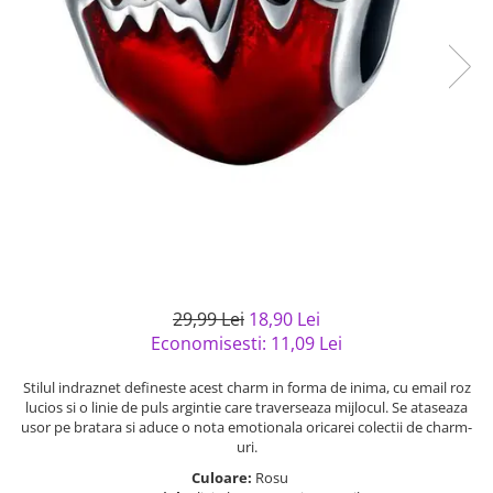
Bijuterii argint cu pietre
Pandantive mireasa
semipretioase
Bijuterii de Lux
Bijuterii argint placat cu aur
Bijuterii gotice si rock
Bijuterii argint cu diverse
Bijuterii Handmade
materiale
Bijuterii fantezie
Bijuterii argint cu murano
Casete si cutii de bijuterii
Bijuterii tungsten
Accesorii Piele
Cadouri
Solutii si lavete de curatare
29,99 Lei
18,90 Lei
bijuterii argint
Economisesti:
11,09
Lei
Stilul indraznet defineste acest charm in forma de inima, cu email roz
lucios si o linie de puls argintie care traverseaza mijlocul. Se ataseaza
usor pe bratara si aduce o nota emotionala oricarei colectii de charm-
uri.
Culoare:
Rosu