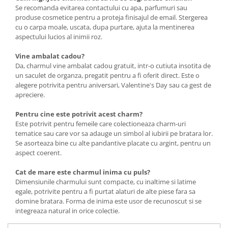
Se recomanda evitarea contactului cu apa, parfumuri sau
produse cosmetice pentru a proteja finisajul de email. Stergerea
cu o carpa moale, uscata, dupa purtare, ajuta la mentinerea
aspectului lucios al inimii roz.
Vine ambalat cadou?
Da, charmul vine ambalat cadou gratuit, intr-o cutiuta insotita de
un saculet de organza, pregatit pentru a fi oferit direct. Este o
alegere potrivita pentru aniversari, Valentine's Day sau ca gest de
apreciere.
Pentru cine este potrivit acest charm?
Este potrivit pentru femeile care colectioneaza charm-uri
tematice sau care vor sa adauge un simbol al iubirii pe bratara lor.
Se asorteaza bine cu alte pandantive placate cu argint, pentru un
aspect coerent.
Cat de mare este charmul inima cu puls?
Dimensiunile charmului sunt compacte, cu inaltime si latime
egale, potrivite pentru a fi purtat alaturi de alte piese fara sa
domine bratara. Forma de inima este usor de recunoscut si se
integreaza natural in orice colectie.