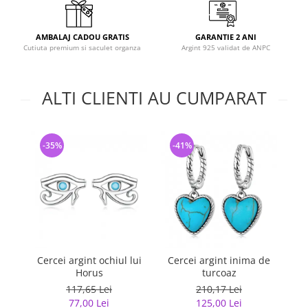
AMBALAJ CADOU GRATIS
GARANTIE 2 ANI
Cutiuta premium si saculet organza
Argint 925 validat de ANPC
ALTI CLIENTI AU CUMPARAT
-35%
-41%
-
Cercei argint ochiul lui
Cercei argint inima de
Ce
Horus
turcoaz
117,65 Lei
210,17 Lei
77,00 Lei
125,00 Lei