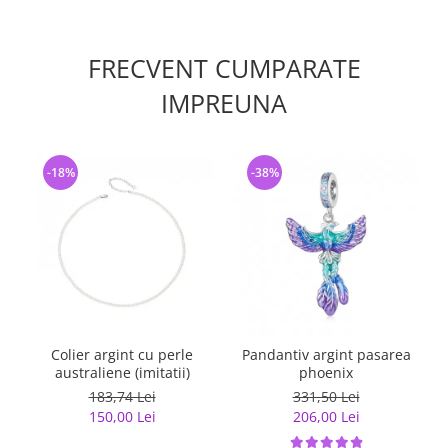
FRECVENT CUMPARATE
IMPREUNA
-18%
-38%
Colier argint cu perle
Pandantiv argint pasarea
australiene (imitatii)
phoenix
183,74 Lei
331,50 Lei
150,00 Lei
206,00 Lei