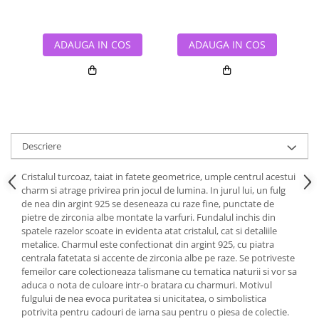
ADAUGA IN COS
ADAUGA IN COS
Descriere
Cristalul turcoaz, taiat in fatete geometrice, umple centrul acestui
charm si atrage privirea prin jocul de lumina. In jurul lui, un fulg
de nea din argint 925 se deseneaza cu raze fine, punctate de
pietre de zirconia albe montate la varfuri. Fundalul inchis din
spatele razelor scoate in evidenta atat cristalul, cat si detaliile
metalice. Charmul este confectionat din argint 925, cu piatra
centrala fatetata si accente de zirconia albe pe raze. Se potriveste
femeilor care colectioneaza talismane cu tematica naturii si vor sa
aduca o nota de culoare intr-o bratara cu charmuri. Motivul
fulgului de nea evoca puritatea si unicitatea, o simbolistica
potrivita pentru cadouri de iarna sau pentru o piesa de colectie.