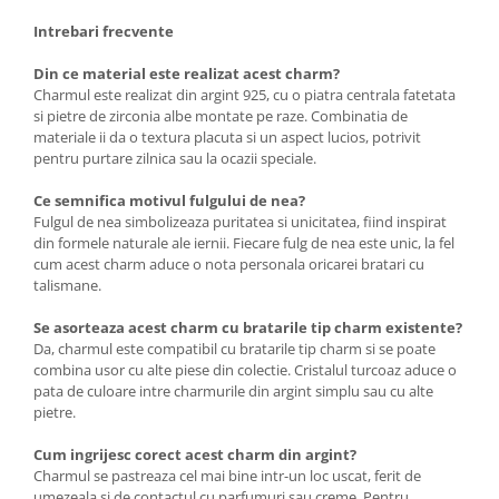
Intrebari frecvente
Din ce material este realizat acest charm?
Charmul este realizat din argint 925, cu o piatra centrala fatetata
si pietre de zirconia albe montate pe raze. Combinatia de
materiale ii da o textura placuta si un aspect lucios, potrivit
pentru purtare zilnica sau la ocazii speciale.
Ce semnifica motivul fulgului de nea?
Fulgul de nea simbolizeaza puritatea si unicitatea, fiind inspirat
din formele naturale ale iernii. Fiecare fulg de nea este unic, la fel
cum acest charm aduce o nota personala oricarei bratari cu
talismane.
Se asorteaza acest charm cu bratarile tip charm existente?
Da, charmul este compatibil cu bratarile tip charm si se poate
combina usor cu alte piese din colectie. Cristalul turcoaz aduce o
pata de culoare intre charmurile din argint simplu sau cu alte
pietre.
Cum ingrijesc corect acest charm din argint?
Charmul se pastreaza cel mai bine intr-un loc uscat, ferit de
umezeala si de contactul cu parfumuri sau creme. Pentru