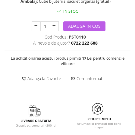
Ambalaj:
Cutie bijuterii si saculet organza (gratuit)
IN STOC
ADAUGA IN COS
Cod Produs:
PST0110
Ai nevoie de ajutor?
0722 222 608
La achizitionarea acestui produs primiti
17
Lei pentru comenzile
viitoare
Adauga la Favorite
Cere informatii
RETUR SIMPLU
LIVRARE GRATUITA
Returnezi si primesti toti banii
Gratuit pt. comenzi >200 lei
inapoi