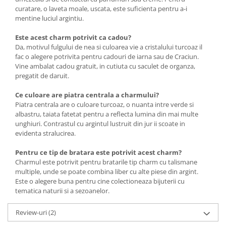
curatare, o laveta moale, uscata, este suficienta pentru a-i
mentine luciul argintiu.
Este acest charm potrivit ca cadou?
Da, motivul fulgului de nea si culoarea vie a cristalului turcoaz il
fac o alegere potrivita pentru cadouri de iarna sau de Craciun.
Vine ambalat cadou gratuit, in cutiuta cu saculet de organza,
pregatit de daruit.
Ce culoare are piatra centrala a charmului?
Piatra centrala are o culoare turcoaz, o nuanta intre verde si
albastru, taiata fatetat pentru a reflecta lumina din mai multe
unghiuri. Contrastul cu argintul lustruit din jur ii scoate in
evidenta stralucirea.
Pentru ce tip de bratara este potrivit acest charm?
Charmul este potrivit pentru bratarile tip charm cu talismane
multiple, unde se poate combina liber cu alte piese din argint.
Este o alegere buna pentru cine colectioneaza bijuterii cu
tematica naturii si a sezoanelor.
Review-uri
(2)