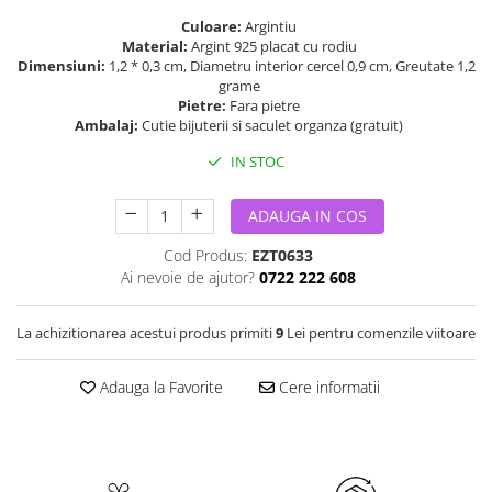
Culoare:
Argintiu
Material:
Argint 925 placat cu rodiu
Dimensiuni:
1,2 * 0,3 cm, Diametru interior cercel 0,9 cm, Greutate 1,2
grame
Pietre:
Fara pietre
Ambalaj:
Cutie bijuterii si saculet organza (gratuit)
IN STOC
ADAUGA IN COS
Cod Produs:
EZT0633
Ai nevoie de ajutor?
0722 222 608
La achizitionarea acestui produs primiti
9
Lei pentru comenzile viitoare
Adauga la Favorite
Cere informatii