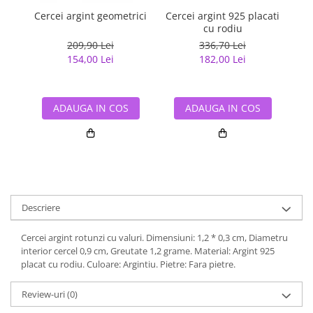
Cercei argint geometrici
Cercei argint 925 placati
C
cu rodiu
209,90 Lei
336,70 Lei
154,00 Lei
182,00 Lei
ADAUGA IN COS
ADAUGA IN COS
Descriere
Cercei argint rotunzi cu valuri. Dimensiuni: 1,2 * 0,3 cm, Diametru
interior cercel 0,9 cm, Greutate 1,2 grame. Material: Argint 925
placat cu rodiu. Culoare: Argintiu. Pietre: Fara pietre.
Review-uri
(0)