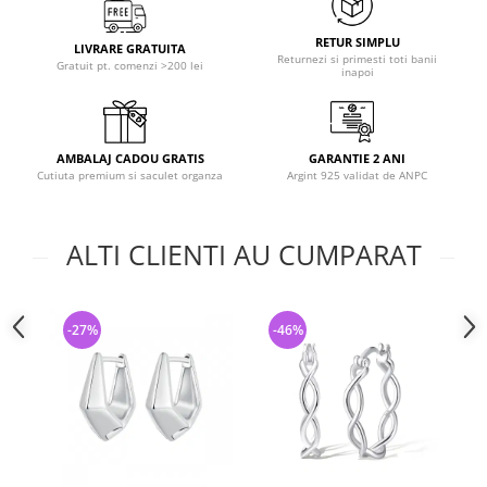
RETUR SIMPLU
LIVRARE GRATUITA
Returnezi si primesti toti banii
Gratuit pt. comenzi >200 lei
inapoi
AMBALAJ CADOU GRATIS
GARANTIE 2 ANI
Cutiuta premium si saculet organza
Argint 925 validat de ANPC
ALTI CLIENTI AU CUMPARAT
-27%
-46%
-