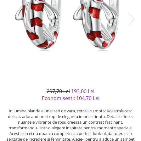
Bijuterii argint cu pietre
Pandantive mireasa
semipretioase
Bijuterii de Lux
Bijuterii argint placat cu aur
Bijuterii gotice si rock
Bijuterii argint cu diverse
Bijuterii Handmade
materiale
Bijuterii fantezie
Bijuterii argint cu murano
Casete si cutii de bijuterii
Bijuterii tungsten
Accesorii Piele
Cadouri
Solutii si lavete de curatare
297,70 Lei
193,00 Lei
bijuterii argint
Economisesti:
104,70
Lei
In lumina blanda a unei seri de vara, cerceii cu motiv Koi stralucesc
delicat, aducand un strop de eleganta in orice tinuta. Detaliile fine si
nuantele vibrante de rosu creeaza un contrast fascinant,
transformandu-i intr-o alegere inspirata pentru momente speciale.
Acesti cercei nu doar ca completeaza perfect look-ul, dar ofera si o
senzatie de incredere si feminitate. Alege-i pentru a aduce un zambet