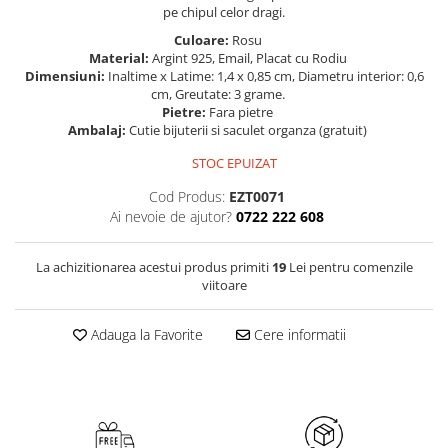
pe chipul celor dragi.
Culoare:
Rosu
Material:
Argint 925, Email, Placat cu Rodiu
Dimensiuni:
Inaltime x Latime: 1,4 x 0,85 cm, Diametru interior: 0,6
cm, Greutate: 3 grame.
Pietre:
Fara pietre
Ambalaj:
Cutie bijuterii si saculet organza (gratuit)
STOC EPUIZAT
Cod Produs:
EZT0071
Ai nevoie de ajutor?
0722 222 608
La achizitionarea acestui produs primiti
19
Lei pentru comenzile
viitoare
Adauga la Favorite
Cere informatii