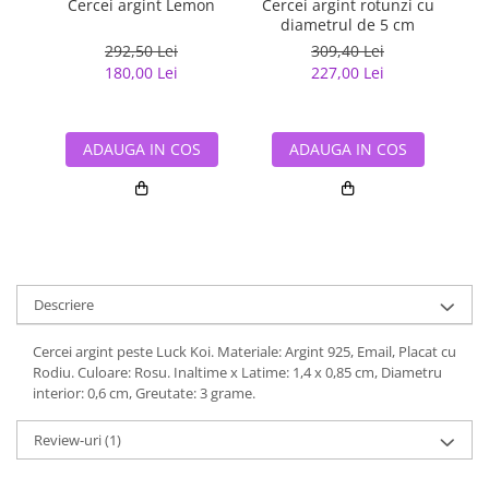
Cercei argint Lemon
Cercei argint rotunzi cu
Cer
diametrul de 5 cm
292,50 Lei
309,40 Lei
180,00 Lei
227,00 Lei
ADAUGA IN COS
ADAUGA IN COS
Descriere
Cercei argint peste Luck Koi. Materiale: Argint 925, Email, Placat cu
Rodiu. Culoare: Rosu. Inaltime x Latime: 1,4 x 0,85 cm, Diametru
interior: 0,6 cm, Greutate: 3 grame.
Review-uri
(1)