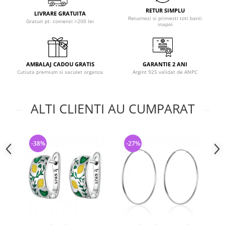
RETUR SIMPLU
LIVRARE GRATUITA
Returnezi si primesti toti banii
Gratuit pt. comenzi >200 lei
inapoi
AMBALAJ CADOU GRATIS
GARANTIE 2 ANI
Cutiuta premium si saculet organza
Argint 925 validat de ANPC
ALTI CLIENTI AU CUMPARAT
-38%
-27%
-