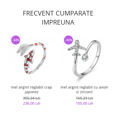
FRECVENT CUMPARATE
IMPREUNA
-34%
-36%
Inel argint reglabil crap
Inel argint reglabil cu avion
japonez
si zirconii
355,24 Lei
165,23 Lei
236,00 Lei
105,00 Lei