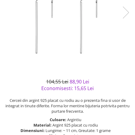
Bijuterii argint cu pietre
Pandantive mireasa
semipretioase
Bijuterii de Lux
Bijuterii argint placat cu aur
Bijuterii gotice si rock
Bijuterii argint cu diverse
Bijuterii Handmade
materiale
Bijuterii fantezie
Bijuterii argint cu murano
Casete si cutii de bijuterii
Bijuterii tungsten
Accesorii Piele
Cadouri
104,55 Lei
88,90 Lei
Solutii si lavete de curatare
Economisesti:
15,65
Lei
bijuterii argint
Cerceii din argint 925 placat cu rodiu au o prezenta fina si usor de
integrat in tinute diferite. Forma lor mentine bijuteria potrivita pentru
purtare frecventa.
Culoare:
Argintiu
Material:
Argint 925 placat cu rodiu
Dimensiuni:
Lungime: ~ 11 cm, Greutate: 1 grame