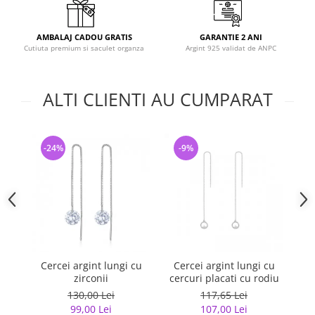
AMBALAJ CADOU GRATIS
GARANTIE 2 ANI
Cutiuta premium si saculet organza
Argint 925 validat de ANPC
ALTI CLIENTI AU CUMPARAT
-24%
-9%
-
Cercei argint lungi cu
Cercei argint lungi cu
C
zirconii
cercuri placati cu rodiu
130,00 Lei
117,65 Lei
99,00 Lei
107,00 Lei