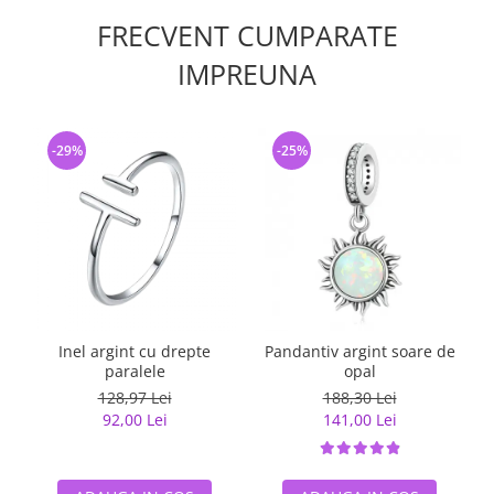
FRECVENT CUMPARATE
IMPREUNA
-29%
-25%
Inel argint cu drepte
Pandantiv argint soare de
paralele
opal
128,97 Lei
188,30 Lei
92,00 Lei
141,00 Lei