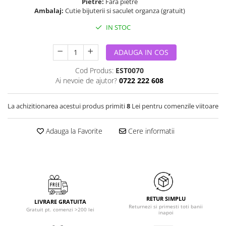
Pietre:
Fara pietre
Ambalaj:
Cutie bijuterii si saculet organza (gratuit)
IN STOC
ADAUGA IN COS
Cod Produs:
EST0070
Ai nevoie de ajutor?
0722 222 608
La achizitionarea acestui produs primiti
8
Lei pentru comenzile viitoare
Adauga la Favorite
Cere informatii
RETUR SIMPLU
LIVRARE GRATUITA
Returnezi si primesti toti banii
Gratuit pt. comenzi >200 lei
inapoi