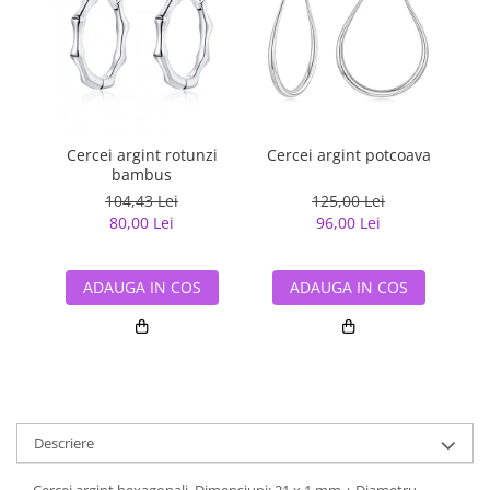
Cercei argint rotunzi
Cercei argint potcoava
Ce
bambus
104,43 Lei
125,00 Lei
80,00 Lei
96,00 Lei
ADAUGA IN COS
ADAUGA IN COS
Descriere