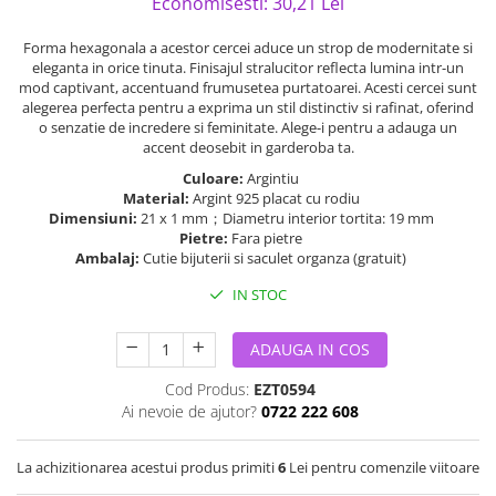
Economisesti:
30,21
Lei
Forma hexagonala a acestor cercei aduce un strop de modernitate si
eleganta in orice tinuta. Finisajul stralucitor reflecta lumina intr-un
mod captivant, accentuand frumusetea purtatoarei. Acesti cercei sunt
alegerea perfecta pentru a exprima un stil distinctiv si rafinat, oferind
o senzatie de incredere si feminitate. Alege-i pentru a adauga un
accent deosebit in garderoba ta.
Culoare:
Argintiu
Material:
Argint 925 placat cu rodiu
Dimensiuni:
21 x 1 mm；Diametru interior tortita: 19 mm
Pietre:
Fara pietre
Ambalaj:
Cutie bijuterii si saculet organza (gratuit)
IN STOC
ADAUGA IN COS
Cod Produs:
EZT0594
Ai nevoie de ajutor?
0722 222 608
La achizitionarea acestui produs primiti
6
Lei pentru comenzile viitoare