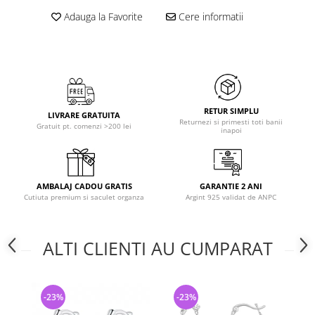
Adauga la Favorite
Cere informatii
RETUR SIMPLU
LIVRARE GRATUITA
Returnezi si primesti toti banii
Gratuit pt. comenzi >200 lei
inapoi
AMBALAJ CADOU GRATIS
GARANTIE 2 ANI
Cutiuta premium si saculet organza
Argint 925 validat de ANPC
ALTI CLIENTI AU CUMPARAT
-23%
-23%
-